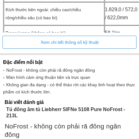
1.829,0 / 572,0
Kích thước bên ngoài: chiều cao/chiều
/ 622,0mm
rộng/chiều sâu (có bao bì)
58,1kg ​
Trọng lượng (không có bao bì)
Xem chi tiết thông số kỹ thuật
61,6kg ​
Trọng lượng (có bao bì)
Đặc điểm nổi bật
213 lít
Tổng khối lượng ***
NoFrost - không còn phải rã đông ngăn đông
Màn hình cảm ứng thuận tiện và trực quan
Không gian đa dạng - có thể tháo rời các khay linh hoạt theo thực
phẩm có kích thước lớn.
Được thiết kế để sử dụng tíc
Loại cài đặt
Bài viết đánh giá
Cửa cố định
Lắp ráp cửa
Tủ đông âm tủ Liebherr SIFNe 5108 Pure NoFrost -
213L
26
Trọng lượng cửa tủ bếp tối đa
NoFrost - không còn phải rã đông ngăn
đông