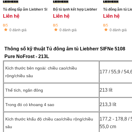
Tủ đông lắp âm Liebherr SIFNdi 5188 - Làm đá tự động
Bộ tủ lạnh kết hợp Liebherr SFNsfd 5247 - SRsf
Tủ đông âm tủ Li
Liên hệ
Liên hệ
Liên hệ
0
/5
0
/5
0
/5
0 đánh giá
0 đánh giá
0 đánh giá
Thông số kỹ thuật Tủ đông âm tủ Liebherr SIFNe 5108
Pure NoFrost - 213L
Kích thước bên ngoài: chiều cao/chiều
177 / 55,9 / 54
rộng/chiều sâu
213 lít
Thể tích, ngăn đông
213,3 lít
Trong đó có khoang 4 sao
177,2 - 178,8 / 
Kích thước khẩu độ chiều cao/chiều rộng/chiều
55,0 cm
sâu