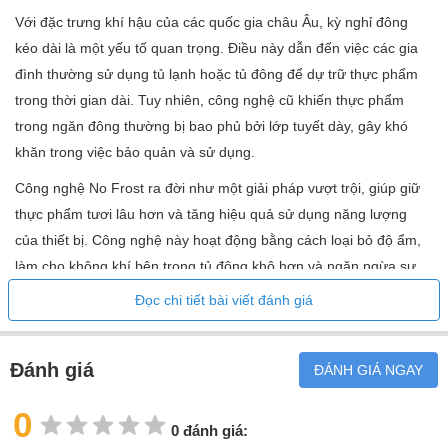
Bên trái
Bản lề cửa
Với đặc trưng khí hậu của các quốc gia châu Âu, kỳ nghỉ đông
kéo dài là một yếu tố quan trọng. Điều này dẫn đến việc các gia
Có thể cho khách hàng
Thay thế bản lề cửa
đình thường sử dụng tủ lạnh hoặc tủ đông để dự trữ thực phẩm
115°
Góc mở cửa
trong thời gian dài. Tuy nhiên, công nghệ cũ khiến thực phẩm
trong ngăn đông thường bị bao phủ bởi lớp tuyết dày, gây khó
Có thể thay thế
Gioăng cửa
khăn trong việc bảo quản và sử dụng.
Công nghệ No Frost ra đời như một giải pháp vượt trội, giúp giữ
2
Chân có thể điều chỉnh độ cao
thực phẩm tươi lâu hơn và tăng hiệu quả sử dụng năng lượng
của thiết bị. Công nghệ này hoạt động bằng cách loại bỏ độ ẩm,
✔
Thanh cân bằng
làm cho không khí bên trong tủ đông khô hơn và ngăn ngừa sự
hình thành sương giá trên thành tủ hoặc trên thực phẩm. Kết quả
2
Số lượng thanh cân bằng
Đọc chi tiết bài viết đánh giá
là người dùng không còn phải lo lắng về việc rã đông, tiết kiệm
Lưới thông gió
thời gian và năng lượng.
Thông gió
Đánh giá
ĐÁNH GIÁ NGAY
2.200mm
Cáp kết nối (chiều dài)
0
0 đánh giá: