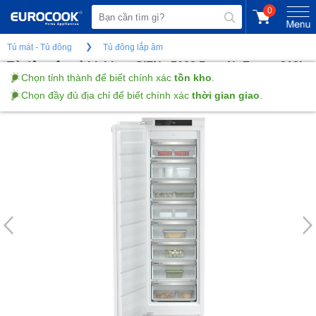
0
Tủ mát - Tủ đông
Tủ đông lắp âm
Tủ đông âm tủ Liebherr SIFNe 5108 Pure NoFrost - 213L
Chọn tỉnh thành để biết chính xác
tồn kho
.
Chọn đầy đủ địa chỉ để biết chính xác
thời gian giao
.
(Gửi đánh giá)