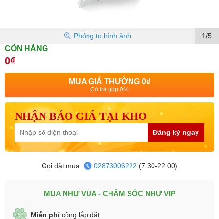
Phóng to hình ảnh
1/5
CÒN HÀNG
0₫
MUA GIÁ THƯỜNG
0₫
Có trả góp 0%
NHẬN BÁO GIÁ TẠI KHO
Đăng ký ngay
Gọi đặt mua:
02873006222
(7:30-22:00)
MUA NHƯ VUA - CHĂM SÓC NHƯ VIP
Miễn phí
công lắp đặt