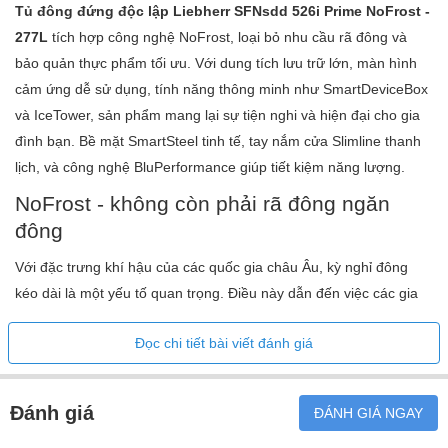
185,5 / 59,7
Tủ đông đứng độc lập Liebherr SFNsdd 526i Prime NoFrost -
sâu
277L
tích hợp công nghệ NoFrost, loại bỏ nhu cầu rã đông và
bảo quản thực phẩm tối ưu. Với dung tích lưu trữ lớn, màn hình
1.927,0 / 61
Kích thước bên ngoài: chiều cao/chiều rộng/chiều
cảm ứng dễ sử dụng, tính năng thông minh như SmartDeviceBox
/ 767,0mm
sâu (có bao bì)
và IceTower, sản phẩm mang lại sự tiện nghi và hiện đại cho gia
78,4kg ​
đình bạn. Bề mặt SmartSteel tinh tế, tay nắm cửa Slimline thanh
Trọng lượng (không có bao bì)
lịch, và công nghệ BluPerformance giúp tiết kiệm năng lượng.
82,3kg
Trọng lượng (có bao bì)
NoFrost - không còn phải rã đông ngăn
đông
Với đặc trưng khí hậu của các quốc gia châu Âu, kỳ nghỉ đông
kéo dài là một yếu tố quan trọng. Điều này dẫn đến việc các gia
đình thường sử dụng tủ lạnh hoặc tủ đông để dự trữ thực phẩm
Đọc chi tiết bài viết đánh giá
trong thời gian dài. Tuy nhiên, công nghệ cũ khiến thực phẩm
trong ngăn đông thường bị bao phủ bởi lớp tuyết dày, gây khó
khăn trong việc bảo quản và sử dụng.
Đánh giá
ĐÁNH GIÁ NGAY
Công nghệ No Frost ra đời như một giải pháp vượt trội, giúp giữ