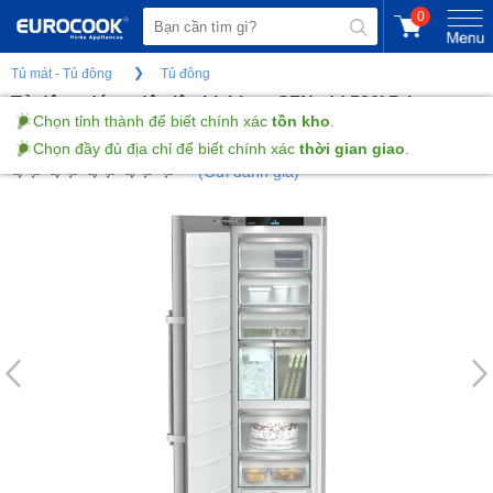
0
Tủ mát - Tủ đông
Tủ đông
Tủ đông đứng độc lập Liebherr SFNsdd 526i Prime
NoFrost - 277L
(Gửi đánh giá)