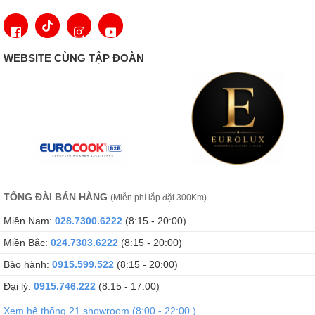
WEBSITE CÙNG TẬP ĐOÀN
Bạn sẽ không bao giờ hết đồ uống lạnh trong bữa tiệc của mình.
IceTower, có thể chứa 8 kg đá viên, đảm bảo điều đó. Muỗng lấy
đá viên và khay kéo ra trên thanh ray dạng ống lồng cho phép dễ
TỔNG ĐÀI BÁN HÀNG
(Miễn phí lắp đặt 300Km)
dàng lấy đá viên. Một khay chèn thêm có nghĩa là bạn cũng có
Miền Nam:
028.7300.6222
(8:15 - 20:00)
thể lưu trữ ít đá hơn và tạo không gian cho thực phẩm đông lạnh
Miền Bắc:
024.7303.6222
(8:15 - 20:00)
bên dưới. Ngăn kéo liền kề cung cấp không gian lưu trữ cho hàng
hóa đông lạnh.
Bảo hành:
0915.599.522
(8:15 - 20:00)
Đại lý:
0915.746.222
(8:15 - 17:00)
Muỗng múc đá viên
Xem hệ thống 21 showroom (8:00 - 22:00 )