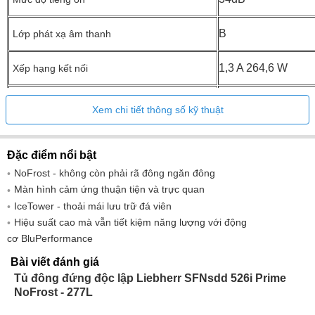
B
Lớp phát xạ âm thanh
1,3 A 264,6 W
Xếp hạng kết nối
220-240V ~
Điện áp
Xem chi tiết thông số kỹ thuật
50-60Hz
Tính thường xuyên
Đặc điểm nổi bật
NoFrost - không còn phải rã đông ngăn đông
Màn hình cảm ứng thuận tiện và trực quan
277 lít
IceTower - thoải mái lưu trữ đá viên
Tổng thể tích ***
Hiệu suất cao mà vẫn tiết kiệm năng lượng với động
cơ BluPerformance
278 lít
Thể tích, ngăn đông
Bài viết đánh giá
277,9 lít
Trong đó có khoang 4 sao
Tủ đông đứng độc lập Liebherr SFNsdd 526i Prime
NoFrost - 277L
Kích thước bên ngoài: chiều cao/chiều rộng/chiều