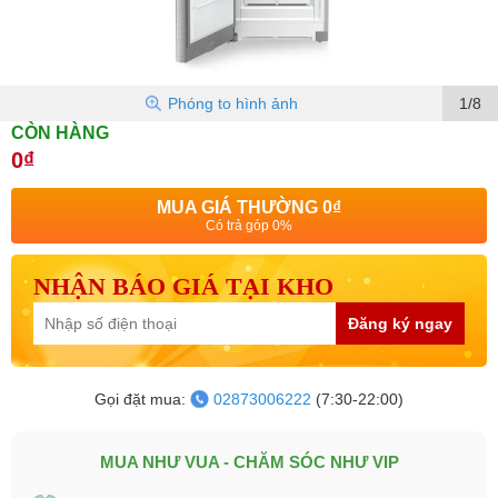
Phóng to hình ảnh
1/8
CÒN HÀNG
0₫
MUA GIÁ THƯỜNG
0₫
Có trả góp 0%
NHẬN BÁO GIÁ TẠI KHO
Đăng ký ngay
Gọi đặt mua:
02873006222
(7:30-22:00)
MUA NHƯ VUA - CHĂM SÓC NHƯ VIP