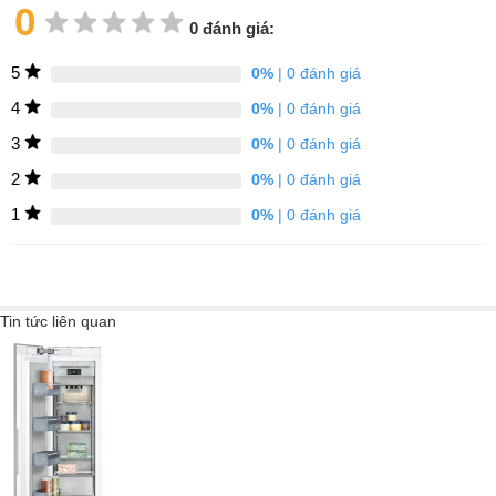
0
thực phẩm tươi lâu hơn và tăng hiệu quả sử dụng năng lượng
0 đánh giá:
của thiết bị. Công nghệ này hoạt động bằng cách loại bỏ độ ẩm,
làm cho không khí bên trong tủ đông khô hơn và ngăn ngừa sự
5
0%
| 0 đánh giá
hình thành sương giá trên thành tủ hoặc trên thực phẩm. Kết quả
4
0%
| 0 đánh giá
là người dùng không còn phải lo lắng về việc rã đông, tiết kiệm
3
0%
| 0 đánh giá
thời gian và năng lượng.
2
0%
| 0 đánh giá
1
0%
| 0 đánh giá
Tin tức liên quan