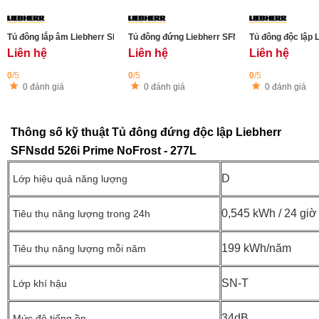
Tủ đông lắp âm Liebherr SIFNdi 5188 - Làm đá tự động
Tủ đông đứng Liebherr SFNbdd 5227- Thép đen
Tủ đông độc lập L
Liên hệ
Liên hệ
Liên hệ
0
/5
0
/5
0
/5
0 đánh giá
0 đánh giá
0 đánh giá
Thông số kỹ thuật Tủ đông đứng độc lập Liebherr
SFNsdd 526i Prime NoFrost - 277L
D
Lớp hiệu quả năng lượng
0,545 kWh / 24 giờ
Tiêu thụ năng lượng trong 24h
199 kWh/năm
Tiêu thụ năng lượng mỗi năm
SN-T
Lớp khí hậu
34dB ​
Mức độ tiếng ồn