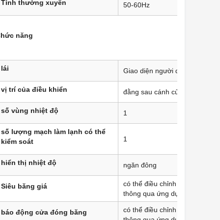
Tính thường xuyên
50-60Hz
hức năng
lái
Giao diện người dùng cơ bản
vị trí của điều khiển
đằng sau cánh cửa
số vùng nhiệt độ
1
số lượng mạch làm lạnh có thể
1
kiểm soát
hiển thị nhiệt độ
ngăn đông
có thể điều chỉnh trên thiết bị v
Siêu băng giá
thông qua ứng dụng
có thể điều chỉnh trên thiết bị v
báo động cửa đóng băng
thông qua ứng dụng