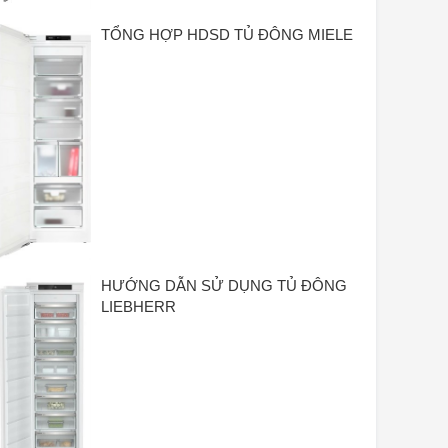
—
TỔNG HỢP HDSD TỦ ĐÔNG MIELE
quá trình rã đông
tự động
Khả năng đông lạnh trong 24 giờ
18,00kg /24h
sau GS **
số lượng ngăn kéo trong ngăn
7
đông
trong đó có phần mở rộng dạng
0
ống kính thiên văn
ngăn kéo đóng toàn diện với m
FrostSafe
HƯỚNG DẪN SỬ DỤNG TỦ ĐÔNG
trước trong suốt
LIEBHERR
hệ thống kéo ngăn kéo tủ đông
hướng dẫn ngăn kéo tích hợp
ngăn kéo có chức năng nghiêng
✔
thoải mái
tủ đông chiếu sáng nội thất
—