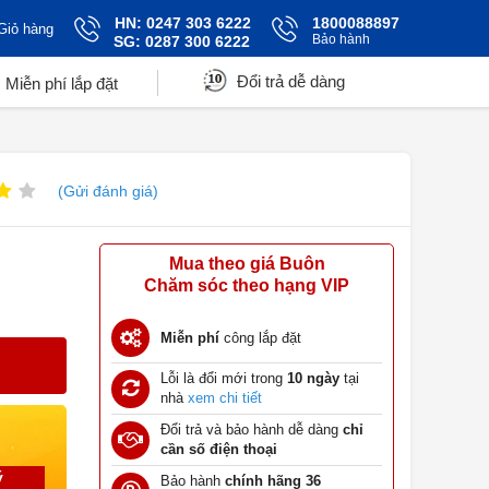
HN: 0247 303 6222
1800088897
Giỏ hàng
Bảo hành
SG: 0287 300 6222
Đổi trả dễ dàng
Miễn phí lắp đặt
(Gửi đánh giá)
Mua theo giá Buôn
Chăm sóc theo hạng VIP
Miễn phí
công lắp đặt
Lỗi là đổi mới trong
10 ngày
tại
nhà
xem chi tiết
Đổi trả và bảo hành dễ dàng
chỉ
cần số điện thoại
ý
Bảo hành
chính hãng 36