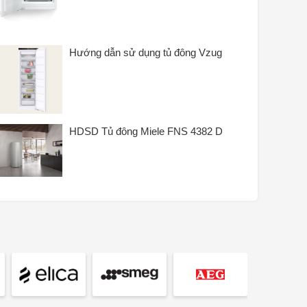
Không gian đa dạng
✔
Hộp không gian
Hướng dẫn sử dụng tủ đông Vzug
✔
Đèn chiếu sáng an toàn cho
—
IceMaker
EasyTwist-Ice
KHÔNG
HDSD Tủ đông Miele FNS 4382 D
Tháp băng
—
khay đựng đá viên
khay đựng đá viên
số lượng khay đựng đá viên
1
số lượng bộ lọc nước
0
số lượng túi chườm đá
0
số lượng khay đông lạnh
1