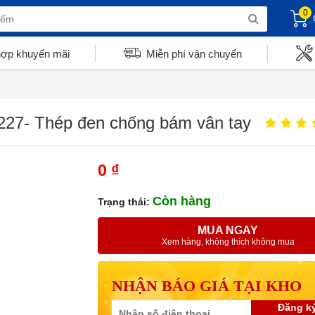
0
hợp khuyến mãi
Miễn phí vận chuyển
227- Thép đen chống bám vân tay
0 ₫
Còn hàng
Trạng thái:
MUA NGAY
Xem hàng, không thích không mua
NHẬN BÁO GIÁ TẠI KHO
Đăng k