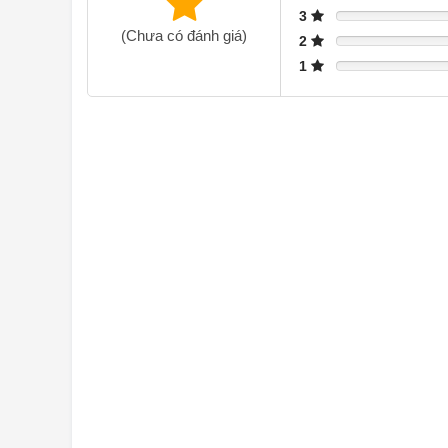
3
(Chưa có đánh giá)
2
1
Hoàn thiện bằng thép
Bạn có thích sự thanh lịch mát mẻ trong căn bếp của m
là dành cho bạn. Vật liệu colaminate với hiệu ứng chải 
Các bức tường bên được sơn màu bạc bổ sung hoàn hảo
Màn hình cảm ứng
Điều khiển bằng đầu ngón tay: màn hình cảm ứng cho p