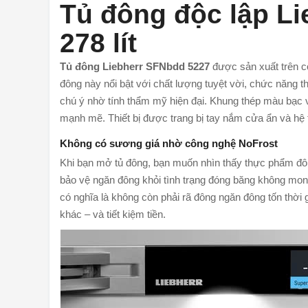
Tủ đông độc lập Li
278 lít
Tủ đông Liebherr SFNbdd 5227
được sản xuất trên 
đông này nổi bật với chất lượng tuyệt vời, chức năng thô
chú ý nhờ tính thẩm mỹ hiện đại. Khung thép màu bạc v
mạnh mẽ. Thiết bị được trang bị tay nắm cửa ẩn và h
Không có sương giá nhờ công nghệ NoFrost
Khi bạn mở tủ đông, bạn muốn nhìn thấy thực phẩm đô
bảo vệ ngăn đông khỏi tình trạng đóng băng không mon
có nghĩa là không còn phải rã đông ngăn đông tốn thời 
khác – và tiết kiệm tiền.