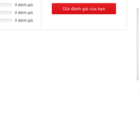
0 đánh giá
Gửi đánh giá của bạn
0 đánh giá
0 đánh giá
ình không? Nếu có, thì Liebherr với bề mặt SteelFinish chính
dọc trông rất giống với thép không gỉ, chắc chắn và dễ vệ sinh.
 cho vẻ ngoài thanh lịch.
hép vận hành Liebherr của bạn dễ dàng và trực quan. Tất cả