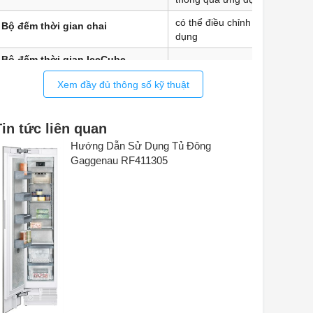
có thể điều chỉnh thông qua ứ
Bộ đếm thời gian chai
dụng
Bộ đếm thời gian IceCube
—
Xem đầy đủ thông số kỹ thuật
Chế độ ban đêm
—
khóa màn hình
có thể điều chỉnh trên thiết bị
Tin tức liên quan
Hướng Dẫn Sử Dụng Tủ Đông
dịch vụ
Chạm
Gaggenau RF411305
giải pháp mạng *
Có thể cải tạo
Chế độ nghỉ lễ
—
găn đông
phạm vi nhiệt độ ngăn đông
-15 °C đến -28 °C
vị trí ngăn đông