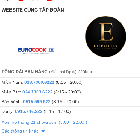
năng và tiết kiệm điện năng đến 60% so với dòng sấy thông hơi
truyền thống.
WEBSITE CÙNG TẬP ĐOÀN
Ưu điểm nổi bật:
Sấy ở nhiệt độ thấp (~50–55°C) giúp bảo vệ sợi vải, giữ
màu và giảm nhăn
Độ ồn thấp chỉ khoảng 64 dB – vận hành êm ái, không gây
khó chịu
Không cần ống xả hơi ra ngoài – phù hợp với căn hộ chung
TỔNG ĐÀI BÁN HÀNG
cư hoặc nhà nhỏ
(Miễn phí lắp đặt 300Km)
Miền Nam:
028.7300.6222
(8:15 - 20:00)
Miền Bắc:
024.7303.6222
(8:15 - 20:00)
Bảo hành:
0915.599.522
(8:15 - 20:00)
Đại lý:
0915.746.222
(8:15 - 17:00)
Xem hệ thống 21 showroom (8:00 - 22:00 )
Các thông tin khác