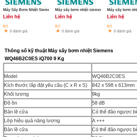
Máy Sấy Bơm Nhiệt Siemens iQ500 WQ33G2D40
Máy sấy bơm nhiệt siemens WQ45G2D1ES iQ
Máy sấy bơm nh
Liên hệ
Liên hệ
Liên hệ
0
/5
0
/5
0
/5
0 đánh giá
0 đánh giá
0 đánh giá
Thông số kỹ thuật Máy sấy bơm nhiệt Siemens
WQ46B2C0ES iQ700 9 Kg
Model
WQ46B2C0ES
Kích thước lắp đặt yêu cầu (C x R x S)
842 x 598 x 613mm
Khối lượng
9kg
Độ ồn
58 dB
Bản lề cửa
Có thể đảo ngược b
Lớp hiệu quả năng lượng
A +++
Bản lề cửa
Có thể đảo ngược b