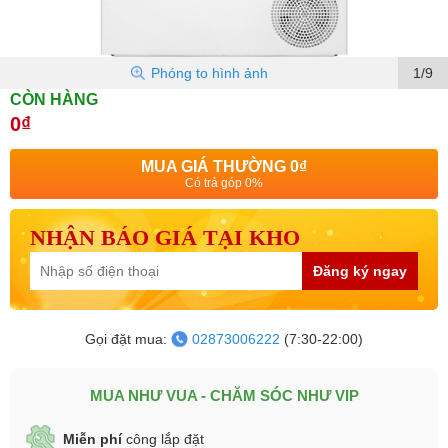
Phóng to hình ảnh
1/9
CÒN HÀNG
0₫
MUA GIÁ THƯỜNG
0₫
Có trả góp 0%
NHẬN BÁO GIÁ TẠI KHO
Đăng ký ngay
Gọi đặt mua:
02873006222
(7:30-22:00)
MUA NHƯ VUA - CHĂM SÓC NHƯ VIP
Miễn phí
công lắp đặt