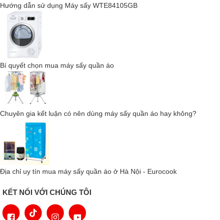
Hướng dẫn sử dụng Máy sấy WTE84105GB
Bí quyết chọn mua máy sấy quần áo
Chuyên gia kết luận có nên dùng máy sấy quần áo hay không?
Địa chỉ uy tín mua máy sấy quần áo ở Hà Nội - Eurocook
Công nghệ sấy bơm nhiệt Heat Pump
KẾT NỐI VỚI CHÚNG TÔI
Công nghệ bơm nhiệt Heat Pump tiên tiến giúp máy sấy quần áo
bằng không khí nóng được tuần hoàn, giảm thiểu tổn hao nhiệt