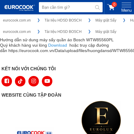
0
eurocook.com.vn
Tài liệu HDSD BOSCH
Máy giặt Sấy
H
eurocook.com.vn
Tài liệu HDSD BOSCH
Máy giặt Sấy
Hướng dẫn sử dung máy sấy quần áo Bosch WTW85560PL
Quý khách hàng vui lòng
Download
hoặc truy cập đường
dẫn https://eurocook.com.vn/Data/upload/files/huongdansd/WTW8556
KẾT NỐI VỚI CHÚNG TÔI
WEBSITE CÙNG TẬP ĐOÀN