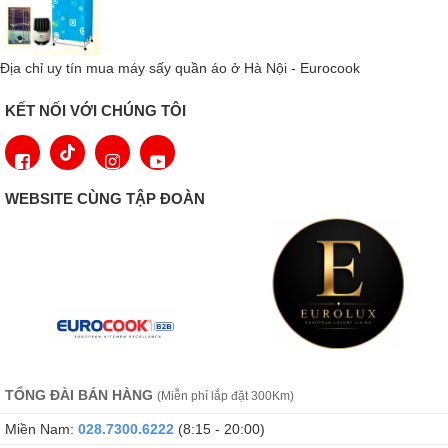
Địa chỉ uy tín mua máy sấy quần áo ở Hà Nội - Eurocook
KẾT NỐI VỚI CHÚNG TÔI
WEBSITE CÙNG TẬP ĐOÀN
Màn hình LED
Việc lựa chọn chương trình trở nên đơn giản và tiện lợi nhờ núm
xoay điều khiển nhẹ nhàng, mượt mà. Ngay trước khi bắt đầu chu
trình giặt, màn hình sẽ hiển thị ước tính mức tiêu thụ nước và
TỔNG ĐÀI BÁN HÀNG
(Miễn phí lắp đặt 300Km)
điện năng – được biểu thị bằng thang đo từ 1 đến 5 vạch, từ tiết
Miền Nam:
028.7300.6222
(8:15 - 20:00)
kiệm đến thông thường. Nhờ đó, bạn có thể dễ dàng đưa ra lựa