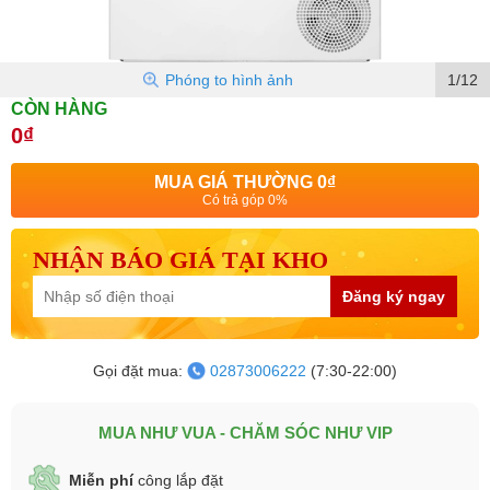
Phóng to hình ảnh
1/12
CÒN HÀNG
0₫
MUA GIÁ THƯỜNG
0₫
Có trả góp 0%
NHẬN BÁO GIÁ TẠI KHO
Đăng ký ngay
Gọi đặt mua:
02873006222
(7:30-22:00)
MUA NHƯ VUA - CHĂM SÓC NHƯ VIP
Miễn phí
công lắp đặt