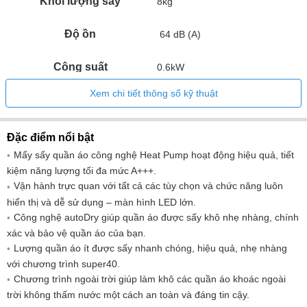
Khối lượng sấy
8kg
Độ ồn
64 dB (A)
Công suất
0.6kW
Xem chi tiết thông số kỹ thuật
Khối lượng
53.5kg
Kích thước (C x R x S)
842 x 598 x 613 mm
Đặc điểm nổi bật
Mấy sấy quần áo công nghệ Heat Pump hoạt động hiệu quả, tiết
– 220-240V/50Hz
kiệm năng lượng tối đa mức A+++.
Điện áp
– Chiều dài dây cấp nguồn: 145c
Vận hành trực quan với tất cả các tùy chọn và chức năng luôn
hiển thị và dễ sử dụng – màn hình LED lớn.
Công nghệ autoDry giúp quần áo được sấy khô nhẹ nhàng, chính
xác và bảo vệ quần áo của bạn.
Lượng quần áo ít được sấy nhanh chóng, hiệu quả, nhẹ nhàng
với chương trình super40.
Chương trình ngoài trời giúp làm khô các quần áo khoác ngoài
trời không thấm nước một cách an toàn và đáng tin cậy.