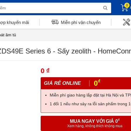
0
hợp khuyến mãi
Miễn phí vận chuyển
át âm tủ
DS49E Series 6 - Sấy zeolith - HomeCon
0 ₫
₫
0
GIÁ RẺ ONLINE
Miễn phí giao hàng lắp đặt tại Hà Nội và 
1 đổi 1 nếu như sảy ra lỗi sản phẩm trong 
₫
MUA NGAY VỚI GIÁ 0
Xem hàng, không thích không mua