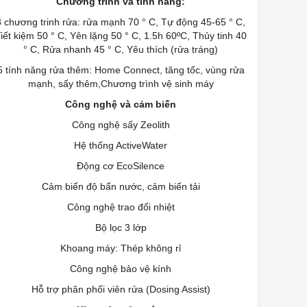
Chương trình và tính năng:
8 chương trinh rửa: rửa mạnh 70 ° C, Tự động 45-65 ° C,
iết kiệm 50 ° C, Yên lặng 50 ° C, 1.5h 60ºC, Thủy tinh 40
° C, Rửa nhanh 45 ° C, Yêu thích (rửa tráng)
5 tính năng rửa thêm: Home Connect, tăng tốc, vùng rửa
mạnh, sấy thêm,Chương trình vệ sinh máy
Công nghệ và cảm biến
Công nghệ sấy Zeolith
Hệ thống ActiveWater
Động cơ EcoSilence
Cảm biến độ bẩn nước, cảm biến tải
Công nghệ trao đổi nhiệt
Bộ lọc 3 lớp
Khoang máy: Thép không rỉ
Công nghệ bảo vệ kính
Hỗ trợ phân phối viên rửa (Dosing Assist)