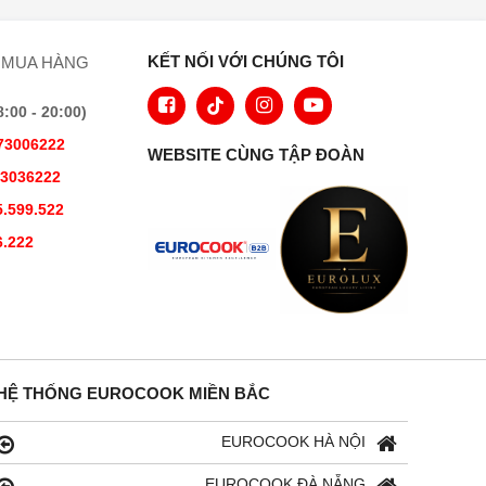
KẾT NỐI VỚI CHÚNG TÔI
 MUA HÀNG
00 - 20:00)
73006222
WEBSITE CÙNG TẬP ĐOÀN
73036222
.599.522
6.222
HỆ THỐNG EUROCOOK MIỀN BẮC
EUROCOOK HÀ NỘI
EUROCOOK ĐÀ NẴNG