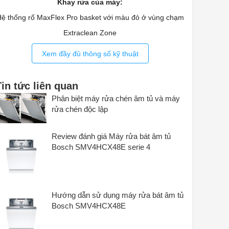
Khay rửa của máy:
ệ thống rổ MaxFlex Pro basket với màu đỏ ở vùng chạm
Extraclean Zone
Khay đựng VarioDrawer Pro
Xem đầy đủ thông số kỹ thuật
3 vị trí khay RackMatic
Khay trượt nhẹ trên ray
Tin tức liên quan
Glass Support ở rổ đáy
Phân biệt máy rửa chén âm tủ và máy
rửa chén độc lập
Hiển thị của máy:
Kết nối Home Connect
Review đánh giá Máy rửa bát âm tủ
Điều khiển cảm ứng chạm
Bosch SMV4HCX48E serie 4
Màn hình chạmPiezoTouchControl (metallic)
Đèn chiếu sáng Emotion Light
Đồng hồ hiển thị thời gian thực
Hướng dẫn sử dụng máy rửa bát âm tủ
Hẹn giờ: 1-24h
Bosch SMV4HCX48E
Chống bám vân tay