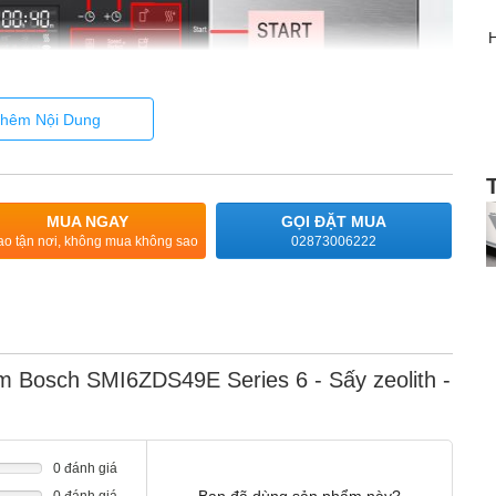
H
hêm Nội Dung
MUA NGAY
GỌI ĐẶT MUA
ao tận nơi, không mua không sao
02873006222
m Bosch SMI6ZDS49E Series 6 - Sấy zeolith -
0 đánh giá
0 đánh giá