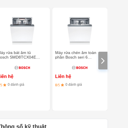
áy rửa bát âm tủ
Máy rửa chén âm toàn
Máy rửa
osch SMD8TCX04E
phần Bosch seri 6
SMV8YCX
eries 8 - Diệt khuẩn - Sấy
SMV6ZCX10E
sấy Zeol
eolith
iên hệ
Liên hệ
Liên h
0 đánh giá
0 đánh giá
0 đ
/5
0
/5
0
/5
Thông số kỹ thuật