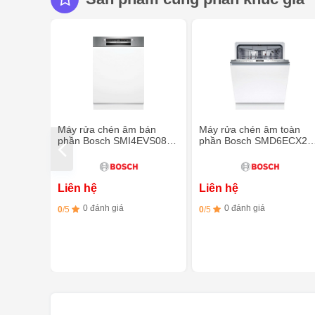
Máy rửa chén âm bán
Máy rửa chén âm toàn
phần Bosch SMI4EVS08E -
phần Bosch SMD6ECX21
Series 4 - 60cm - Sấy hé
series 6 - Sấy hé cửa
cửa
Liên hệ
Liên hệ
0 đánh giá
0 đánh giá
0
/5
0
/5