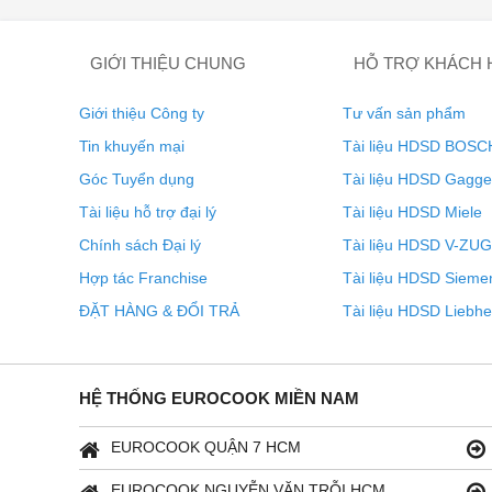
GIỚI THIỆU CHUNG
HỖ TRỢ KHÁCH
Giới thiệu Công ty
Tư vấn sản phẩm
Tin khuyến mại
Tài liệu HDSD BOSC
Góc Tuyển dụng
Tài liệu HDSD Gagg
Tài liệu hỗ trợ đại lý
Tài liệu HDSD Miele
Đặc điểm nổi bật của Máy r
Chính sách Đại lý
Tài liệu HDSD V-ZUG
Hợp tác Franchise
Tài liệu HDSD Sieme
ĐẶT HÀNG & ĐỔI TRẢ
Tài liệu HDSD Liebhe
Hoạt động mạnh mẽ và yêu 
HỆ THỐNG EUROCOOK MIỀN NAM
Máy rửa bát Bosch SMI6ZDS49E serie 8
với động cơ
và tiết kiệm năng lượng. Giờ đây, bạn có thể tận hưở
EUROCOOK QUẬN 7 HCM
cơ Eco
EUROCOOK NGUYỄN VĂN TRỖI HCM