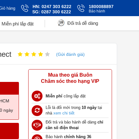
HN: 0247 303 6222
1800088897
Giỏ hàng
Bảo hành
SG: 0287 300 6222
Đổi trả dễ dàng
Miễn phí lắp đặt
nect
(Gửi đánh giá)
Mua theo giá Buôn
Chăm sóc theo hạng VIP
Miễn phí
công lắp đặt
TPHCM
Lỗi là đổi mới trong
10 ngày
tại
10 ngày
nhà
xem chi tiết
Đổi trả và bảo hành dễ dàng
chỉ
cần số điện thoại
Bảo hành
chính hãng 36