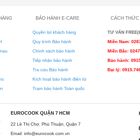
 HÀNG
BẢO HÀNH E-CARE
CÁCH THỨC
Quyền lợi khách hàng
TƯ VẤN FREE(8:
H
Quy trình Bảo hành
Miền Nam: 028
enau
Chính sách bảo hành
Miền Bắc: 024
Tiếp nhận bảo hành
Bảo hành: 0915
ửa bát Bosch SMI6ZDS49E serie 6
Tra cứu Bảo hành
Đại lý: 0915.74
ns
Kích hoạt bảo hành điện tử
rr
Trạm bảo hành Toàn quốc
tĩnh với động cơ EcoSilence Drive
EUROCOOK QUẬN 7 HCM
 không chổi than EcoSilence Drive giúp máy hoạt động êm ái
ng ngôi nhà sạch sẽ và yên tĩnh với máy rửa bát trang bị động
22 Lê Thị Chợ, Phú Thuận, Quận 7
Silence Drive.
Email: info@eurocook.com.vn