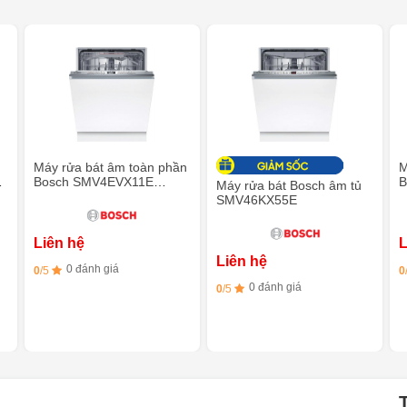
Máy rửa bát âm toàn phần
M
E
Bosch SMV4EVX11E
B
Máy rửa bát Bosch âm tủ
Series 4 - Sấy hé cửa
S
SMV46KX55E
Z
Liên hệ
L
Liên hệ
0 đánh giá
0
/5
0
0 đánh giá
0
/5