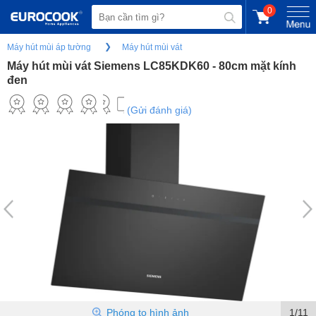
0
Máy hút mùi áp tường
Máy hút mùi vát
Máy hút mùi vát Siemens LC85KDK60 - 80cm mặt kính
đen
(Gửi đánh giá)
Phóng to hình ảnh
1/11