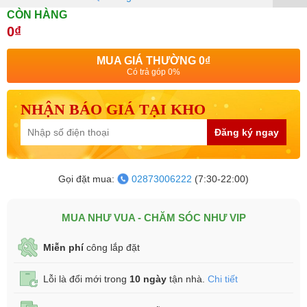
CÒN HÀNG
0₫
MUA GIÁ THƯỜNG
0₫
Có trả góp 0%
NHẬN BÁO GIÁ TẠI KHO
Đăng ký ngay
Gọi đặt mua:
02873006222
(7:30-22:00)
MUA NHƯ VUA - CHĂM SÓC NHƯ VIP
Miễn phí
công lắp đặt
Lỗi là đổi mới trong
10 ngày
tận nhà.
Chi tiết