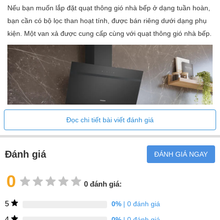
Nếu bạn muốn lắp đặt quạt thông gió nhà bếp ở dạng tuần hoàn,
bạn cần có bộ lọc than hoạt tính, được bán riêng dưới dạng phụ
kiện. Một van xả được cung cấp cùng với quạt thông gió nhà bếp.
Đọc chi tiết bài viết đánh giá
Đánh giá
ĐÁNH GIÁ NGAY
Bảng điều khiển rõ ràng để lựa chọn lực hút
0
0 đánh giá:
Việc điều chỉnh công suất hút và đèn LED tiết kiệm năng lượng
thật dễ dàng nhờ bộ điều khiển
touchControl
của quạt thông gió
5
0%
| 0 đánh giá
nhà bếp. Máy hút mùi có ba tác dụng thông thường và một tác
4
0%
| 0 đánh giá