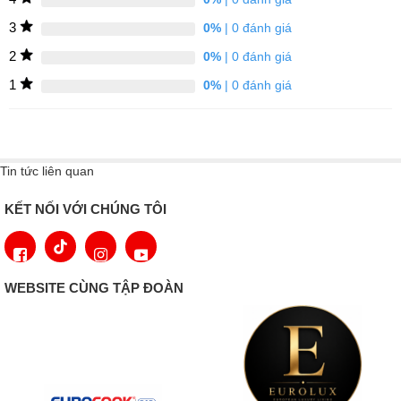
dụng chuyên sâu để tăng cường thông gió trong thời gian ngắn.
3
0%
| 0 đánh giá
Nguồn điện chuyên sâu sẽ tự động trở lại nguồn điện bình
2
0%
| 0 đánh giá
thường sau 5 phút.
1
0%
| 0 đánh giá
Tin tức liên quan
KẾT NỐI VỚI CHÚNG TÔI
WEBSITE CÙNG TẬP ĐOÀN
Động cơ im lặng và bộ lọc mỡ có thể giặt bằng máy
Động cơ ngưng tụ của máy hút mùi giúp giảm ô nhiễm tiếng ồn
mà không làm giảm hiệu suất và hiệu quả. Bằng cách này, việc
nấu nướng sẽ trở nên thoải mái, trong khi nhà bếp không chỉ yên