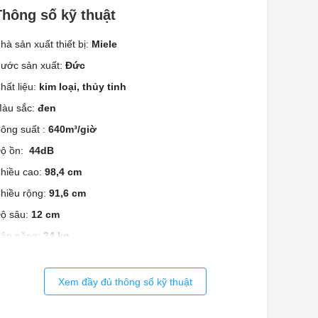
Thông số kỹ thuật
hà sản xuất thiết bị:
Miele
ước sản xuất:
Đức
hất liệu:
kim loại, thủy tinh
àu sắc:
đen
ông suất :
640m³/giờ
ộ ồn:
44dB
hiều cao:
98,4 cm
hiều rộng:
91,6 cm
ộ sâu:
12 cm
ân nặng:
34 kg
Xem đầy đủ thông số kỹ thuật