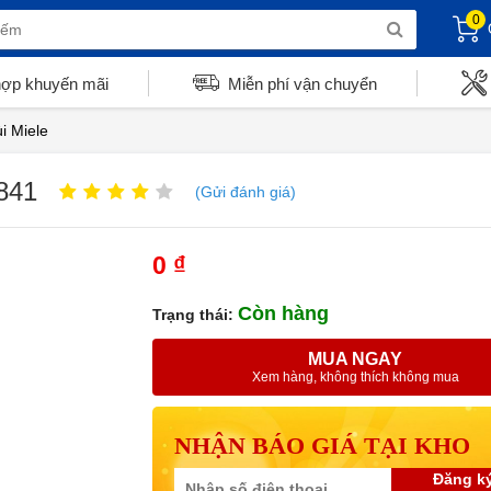
0
hợp khuyến mãi
Miễn phí vận chuyển
i Miele
841
(Gửi đánh giá)
0 ₫
Còn hàng
Trạng thái:
MUA NGAY
Xem hàng, không thích không mua
NHẬN BÁO GIÁ TẠI KHO
Đăng k