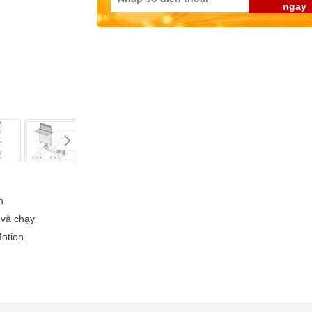
ngay
h
 và chạy
Motion