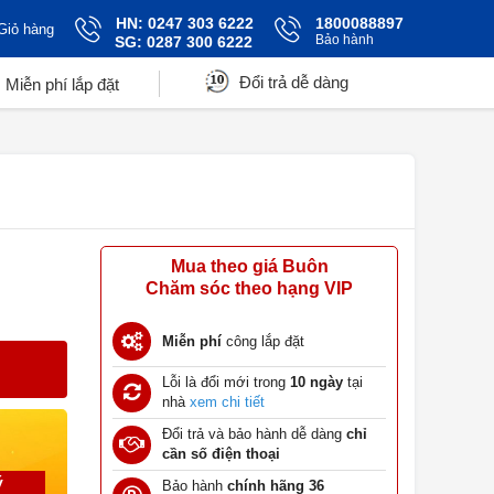
HN: 0247 303 6222
1800088897
Giỏ hàng
Bảo hành
SG: 0287 300 6222
Đổi trả dễ dàng
Miễn phí lắp đặt
Mua theo giá Buôn
Chăm sóc theo hạng VIP
Miễn phí
công lắp đặt
Lỗi là đổi mới trong
10 ngày
tại
nhà
xem chi tiết
Đổi trả và bảo hành dễ dàng
chỉ
cần số điện thoại
ý
Bảo hành
chính hãng 36