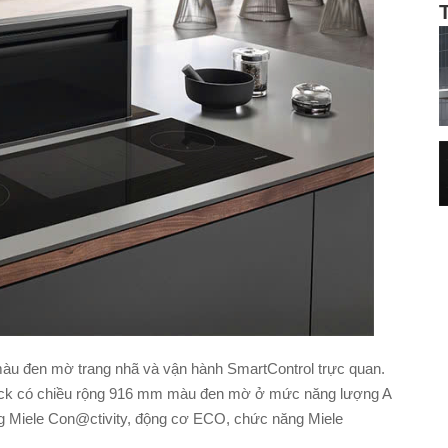
màu đen mờ trang nhã và vận hành SmartControl trực quan.
lack có chiều rộng 916 mm màu đen mờ ở mức năng lượng A
g Miele Con@ctivity, động cơ ECO, chức năng Miele