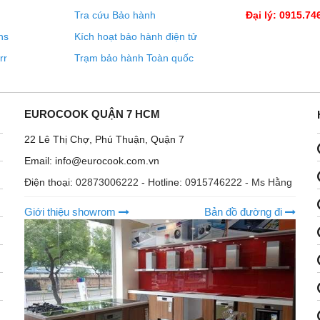
Tra cứu Bảo hành
Đại lý: 0915.74
ns
Kích hoạt bảo hành điện tử
rr
Trạm bảo hành Toàn quốc
EUROCOOK QUẬN 7 HCM
22 Lê Thị Chợ, Phú Thuận, Quận 7
Email: info@eurocook.com.vn
Điện thoại:
02873006222
- Hotline:
0915746222 - Ms Hằng
Giới thiệu showrom
Bản đồ đường đi
y vì các cạnh kim loại sắc nhọn và các bộ phận điện thì chỉ
ạch và bảo vệ bạn khỏi tiếp xúc với dây cáp và các bộ phận
ái và an toàn hơn.
t tự động