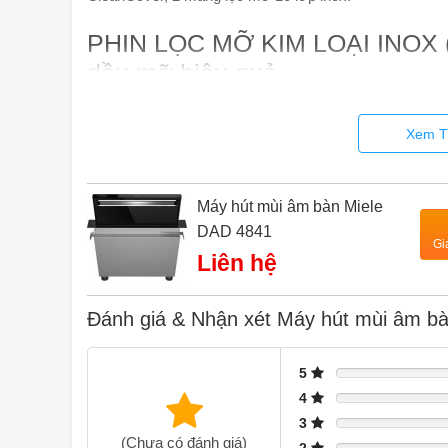
PHIN LỌC MỠ KIM LOẠI INOX (1
dầu mỡ hiệu quả
Hiệu quả và hấp dẫn trực quan: tách chất béo cao và 
Xem T
trang bị bộ lọc mỡ kim loại inox 10 lớp và đảm bảo kh
chống rơi tích hợp đảm bảo xử lý an toàn và bảo vệ bếp
được làm bằng thép không gỉ chất lượng cao, do đó kh
Máy hút mùi âm bàn Miele
chén và vẫn giữ được vẻ đẹp thẩm mỹ trong thời gian d
DAD 4841
Gi
Liên hệ
Đánh giá & Nhận xét Máy hút mùi âm b
5
4
3
(Chưa có đánh giá)