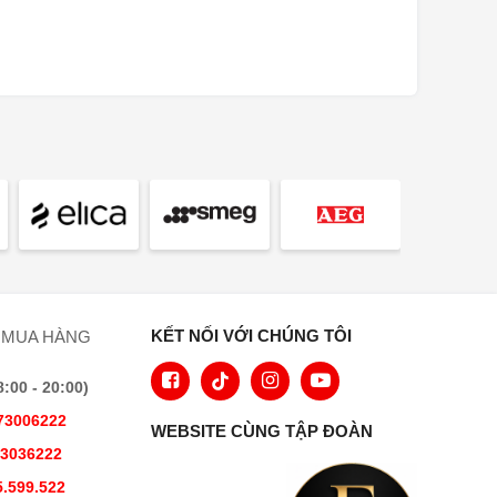
KẾT NỐI VỚI CHÚNG TÔI
 MUA HÀNG
00 - 20:00)
73006222
WEBSITE CÙNG TẬP ĐOÀN
73036222
.599.522