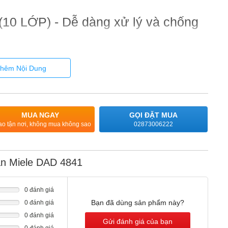
0 LỚP) - Dễ dàng xử lý và chống
dễ dàng làm sạch trong máy rửa chén.Máy hút mùi Miele được
hêm Nội Dung
ả năng tách dầu mỡ ở mức độ cao. Khi tháo nó ra, tính năng
 nấu ăn của bạn khỏi bị hư hại. Lớp trên cùng và khung lọc
ông xảy ra hiện tượng đổi màu khi làm sạch trong máy rửa
ài.
MUA NGAY
GỌI ĐẶT MUA
ao tận nơi, không mua không sao
02873006222
àn Miele DAD 4841
0 đánh giá
Bạn đã dùng sản phẩm này?
0 đánh giá
0 đánh giá
Gửi đánh giá của bạn
0 đánh giá