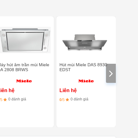
áy hút âm trần mùi Miele
Hút mùi Miele DAS 8930
Máy hút
A 2808 BRWS
EDST
CSDA 7
iên hệ
Liên hệ
Liên h
0 đánh giá
0 đánh giá
0 đ
/5
0
/5
0
/5