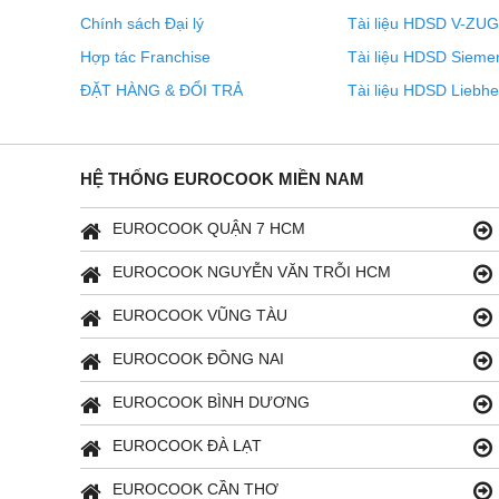
Chính sách Đại lý
Tài liệu HDSD V-ZUG
Hợp tác Franchise
Tài liệu HDSD Sieme
ĐẶT HÀNG & ĐỔI TRẢ
Tài liệu HDSD Liebhe
HỆ THỐNG EUROCOOK MIỀN NAM
EUROCOOK QUẬN 7 HCM
EUROCOOK NGUYỄN VĂN TRỖI HCM
EUROCOOK VŨNG TÀU
Miele CleanCover nằm phía sau các tấm lọc dầu mỡ: tha
EUROCOOK ĐỒNG NAI
có một bề mặt kín, nhẵn. Nó đặc biệt dễ dàng để làm s
EUROCOOK BÌNH DƯƠNG
động cơ. Chăm sóc Miele chi tiết – mang lại sự thoải m
EUROCOOK ĐÀ LẠT
KIỂM SOÁT THEO DÕI - Bật quạ
EUROCOOK CẦN THƠ