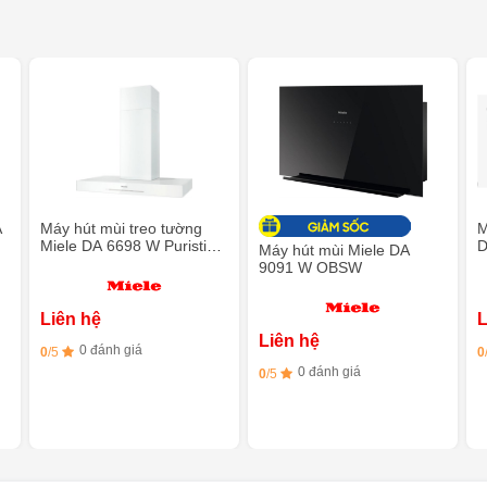
A
Máy hút mùi treo tường
M
Miele DA 6698 W Puristic
D
Máy hút mùi Miele DA
Edition 6000 BRWS
9091 W OBSW
Liên hệ
L
Liên hệ
0 đánh giá
0
/5
0
0 đánh giá
0
/5