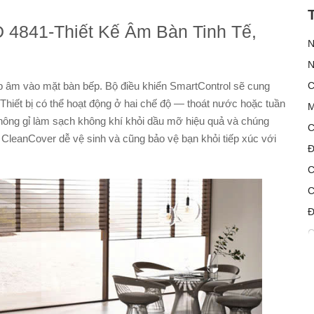
 4841-Thiết Kế Âm Bàn Tinh Tế,
N
N
 âm vào mặt bàn bếp. Bộ điều khiển SmartControl sẽ cung
C
 Thiết bị có thể hoạt động ở hai chế độ — thoát nước hoặc tuần
M
không gỉ làm sạch không khí khỏi dầu mỡ hiệu quả và chúng
C
CleanCover dễ vệ sinh và cũng bảo vệ bạn khỏi tiếp xúc với
Đ
C
C
Đ
C