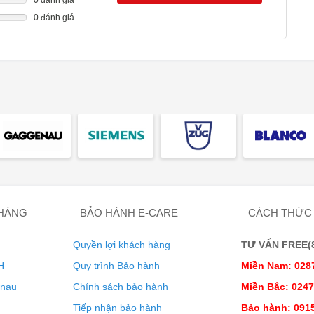
0 đánh giá
và an toàn đến từng chi tiết
 HÀNG
BẢO HÀNH E-CARE
CÁCH THỨC
ếp xúc với dây cáp và động cơ.Bảo vệ và làm sạch dễ dàng:
Quyền lợi khách hàng
TƯ VẤN FREE(8:
.
H
Quy trình Bảo hành
Miền Nam: 028
enau
Chính sách bảo hành
Miền Bắc: 024
Tiếp nhận bảo hành
Bảo hành: 0915