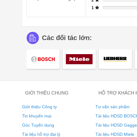
2
1
Các đối tác lớn:
MIELE CLEANCOVER - Tiện nghi 
GIỚI THIỆU CHUNG
HỖ TRỢ KHÁCH
Bảo vệ và làm sạch dễ dàng: Bề mặt nhẵn, kín ngăn ti
Giới thiệu Công ty
Tư vấn sản phẩm
Bề mặt nhẵn, kín ngăn tiếp xúc với dây cáp và động cơ
Tin khuyến mại
Tài liệu HDSD BOSC
Góc Tuyển dụng
Tài liệu HDSD Gagg
Tài liệu hỗ trợ đại lý
Tài liệu HDSD Miele