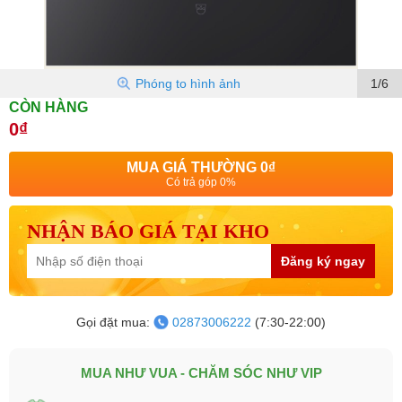
Phóng to hình ảnh
1/6
CÒN HÀNG
0₫
MUA GIÁ THƯỜNG
0₫
Có trả góp 0%
NHẬN BÁO GIÁ TẠI KHO
Đăng ký ngay
Gọi đặt mua:
02873006222
(7:30-22:00)
MUA NHƯ VUA - CHĂM SÓC NHƯ VIP