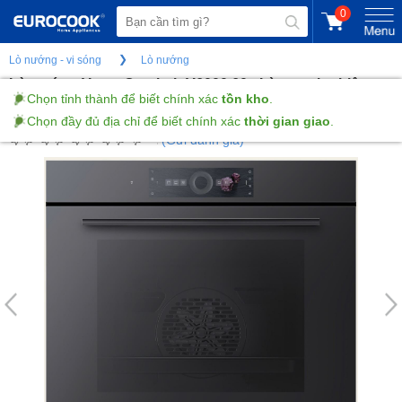
0
Lò nướng - vi sóng
Lò nướng
Lò nướng V-zug Combair V6000 60 - Làm sạch nhiệt
phân
(Gửi đánh giá)