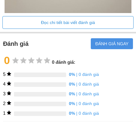
Tần số (1): 50Hz
Tần số (2): 50Hz
Đọc chi tiết bài viết đánh giá
Tải kết nối (1): 3,4kW
Tải kết nối (2): 3,4kW
Đánh giá
ĐÁNH GIÁ NGAY
Bảo vệ cầu chì (1): 10 A
0
0 đánh giá:
Bảo vệ cầu chì (2): 16 A
5
0%
| 0 đánh giá
Loại phích cắm: ổ cắm
4
0%
| 0 đánh giá
3
0%
| 0 đánh giá
2
0%
| 0 đánh giá
1
0%
| 0 đánh giá