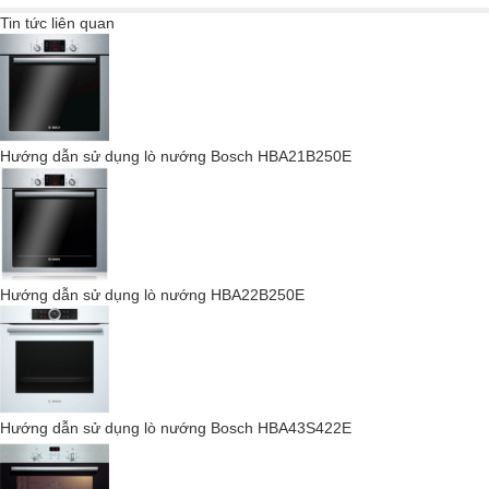
Tin tức liên quan
Hướng dẫn sử dụng lò nướng Bosch HBA21B250E
Dòng sản phẩm Excellence mang đến sự kết hợp giữa phong
cách tối giản, thanh lịch và trường tồn cùng thời gian. Với thiết kế
Hướng dẫn sử dụng lò nướng HBA22B250E
tinh tế và hiện đại, sản phẩm nổi bật với các đường nét mềm mại
và mặt kính gương, tạo nên sự hài hòa hoàn hảo cho mọi không
gian bếp. Được cung cấp với nhiều tùy chọn màu sắc, Excellence
dễ dàng hòa nhập với mọi phong cách nội thất. Đặc biệt, tay cầm
được chế tác từ một khối nhôm nguyên khối, tạo nên sự đồng
Hướng dẫn sử dụng lò nướng Bosch HBA43S422E
điệu và bổ sung tuyệt vời cho mặt kính gương. Excellence không
chỉ là một sản phẩm, mà là biểu tượng của sự hoàn mỹ và đẳng