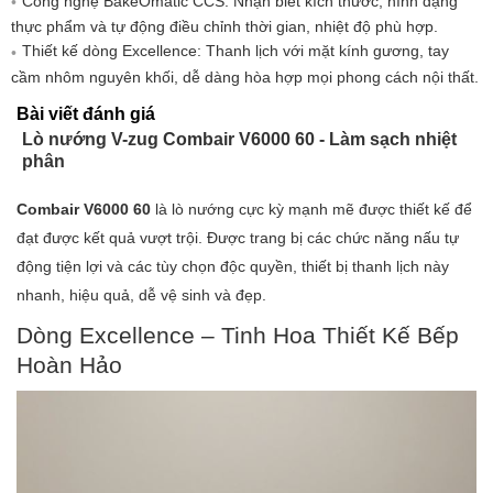
Công nghệ BakeOmatic CCS: Nhận biết kích thước, hình dạng
Tiêu thụ khi tắt: 0,5W
thực phẩm và tự động điều chỉnh thời gian, nhiệt độ phù hợp.
Thiết kế dòng Excellence: Thanh lịch với mặt kính gương, tay
Tự động ngắt điện khi bật mạng: 2 tuần
cầm nhôm nguyên khối, dễ dàng hòa hợp mọi phong cách nội thất.
Nguồn sáng phải được thay thế bởi một chuyên
Bài viết đánh giá
gia: Đúng
Lò nướng V-zug Combair V6000 60 - Làm sạch nhiệt
phân
Quy định về nguồn sáng: Đúng
Lớp hiệu quả năng lượng: A+
Combair V6000 60
là lò nướng cực kỳ mạnh mẽ được thiết kế để
đạt được kết quả vượt trội. Được trang bị các chức năng nấu tự
Tiêu thụ năng lượng - nấu ăn thông
động tiện lợi và các tùy chọn độc quyền, thiết bị thanh lịch này
thường: 0,73 kWh
nhanh, hiệu quả, dễ vệ sinh và đẹp.
Tiêu thụ năng lượng - nấu đối lưu/nấu bằng
Dòng Excellence – Tinh Hoa Thiết Kế Bếp
không khí nóng: 0,68 kWh
Hoàn Hảo
Tiêu thụ năng lượng của quá trình tự làm sạch
nhiệt phân: 3,1 kWh
Loại kết nối (1): 380-415 V 2N~
Loại kết nối (2): 220-240V~