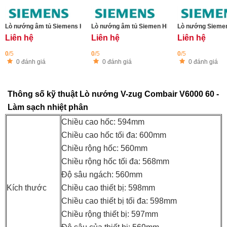
Lò nướng âm tủ Siemens HB479G0A3 iQ500
Lò nướng âm tủ Siemen HB778G3B1B iQ700
Lò nướng Sieme
Liên hệ
Liên hệ
Liên hệ
0
/5
0
/5
0
/5
0 đánh giá
0 đánh giá
0 đánh giá
Thông số kỹ thuật Lò nướng V-zug Combair V6000 60 -
Làm sạch nhiệt phân
Chiều cao hốc: 594mm
Chiều cao hốc tối đa: 600mm
Chiều rộng hốc: 560mm
Chiều rộng hốc tối đa: 568mm
Độ sâu ngách: 560mm
Kích thước
Chiều cao thiết bị: 598mm
Chiều cao thiết bị tối đa: 598mm
Chiều rộng thiết bị: 597mm