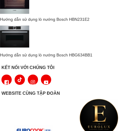
cấp trong gian bếp của bạn.
Nấu Ăn Tự Động Thông Minh Với V-ZUG
Hướng dẫn sử dụng lò nướng Bosch HBN231E2
Hướng dẫn sử dụng lò nướng Bosch HBG634BB1
KẾT NỐI VỚI CHÚNG TÔI
WEBSITE CÙNG TẬP ĐOÀN