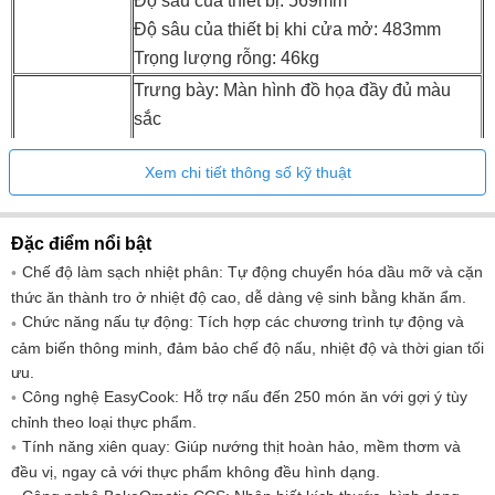
Độ sâu của thiết bị: 569mm
Độ sâu của thiết bị khi cửa mở: 483mm
Trọng lượng rỗng: 46kg
Trưng bày: Màn hình đồ họa đầy đủ màu
sắc
Kiểm soát: Màn hình cảm ứng với
Xem chi tiết thông số kỹ thuật
CircleSlider
Hiển thị và
Số lượng ngôn ngữ hiển thị: 22
điều khiển
Chiếu sáng: LED
Đặc điểm nổi bật
Số lượng đèn: 2
Chế độ làm sạch nhiệt phân: Tự động chuyển hóa dầu mỡ và cặn
​Hiển thị nhiệt độ: Nhiệt độ cài đặt và nhiệt
thức ăn thành tro ở nhiệt độ cao, dễ dàng vệ sinh bằng khăn ẩm.
độ hiện tại
Chức năng nấu tự động: Tích hợp các chương trình tự động và
cảm biến thông minh, đảm bảo chế độ nấu, nhiệt độ và thời gian tối
Phương pháp đo lường và tính toán: EN60350-
ưu.
1
Công nghệ EasyCook: Hỗ trợ nấu đến 250 món ăn với gợi ý tùy
chỉnh theo loại thực phẩm.
Đầu ra - chế độ chờ tắt: 1 tuần
Tính năng xiên quay: Giúp nướng thịt hoàn hảo, mềm thơm và
Đầu ra - chế độ chờ: 1 tuần
đều vị, ngay cả với thực phẩm không đều hình dạng.