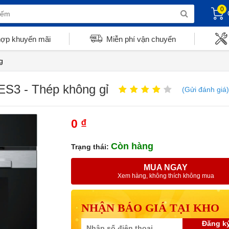
0
hợp khuyến mãi
Miễn phí vận chuyển
g
S3 - Thép không gỉ
(Gửi đánh giá)
0 ₫
Còn hàng
Trạng thái:
MUA NGAY
Xem hàng, không thích không mua
NHẬN BÁO GIÁ TẠI KHO
Đăng k