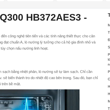
iQ300 HB372AES3 -
M
T
 công nghệ tiên tiến và các tính năng thiết thực cho căn
Đ
ợng đạt chuẩn A, lò nướng lý tưởng cho cả hộ gia đình nhỏ và
S
 tùy chọn nấu nướng linh hoạt.
P
l
n
m sạch bằng nhiệt phân, lò nướng sẽ tự làm sạch. Chỉ cần
P
. sẽ biến thành tro do nhiệt độ cao bên trong. Sau đó, bạn chỉ
C
 trên bề mặt.
H
H
M
T