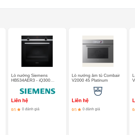
Lò nướng Siemens
Lò nướng âm tủ Combair
L
HB534AER3 - iQ300
V2000 45 Platinum
V
EcoClean
p
Liên hệ
Liên hệ
L
0 đánh giá
0 đánh giá
0
/5
0
/5
0