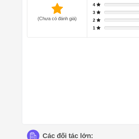
một vị trí. Bằng cách này, bạn có thể tận hưởng trải ng
4
3
(Chưa có đánh giá)
2
1
Các đối tác lớn: