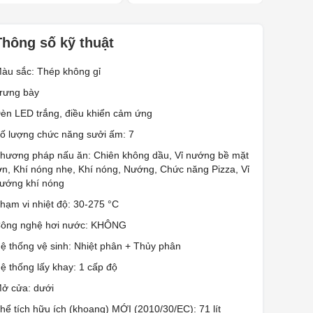
Thông số kỹ thuật
àu sắc: Thép không gỉ
rưng bày
èn LED trắng, điều khiển cảm ứng
ố lượng chức năng sưởi ấm: 7
hương pháp nấu ăn: Chiên không dầu, Vỉ nướng bề mặt
ớn, Khí nóng nhẹ, Khí nóng, Nướng, Chức năng Pizza, Vỉ
ướng khí nóng
hạm vi nhiệt độ: 30-275 °C
ông nghệ hơi nước: KHÔNG
ệ thống vệ sinh: Nhiệt phân + Thủy phân
ệ thống lấy khay: 1 cấp độ
ở cửa: dưới
hể tích hữu ích (khoang) MỚI (2010/30/EC): 71 lít