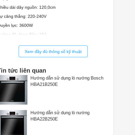
hiều dài dây nguồn: 120,0cm
ự căng thẳng: 220-240V
uyền lực: 3600W
ường độ dòng điện: 16A
Xem đầy đủ thông số kỹ thuật
Tin tức liên quan
Hướng dẫn sử dụng lò nướng Bosch
HBA21B250E
Hướng dẫn sử dụng lò nướng
HBA22B250E