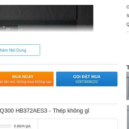
C
S
Q
C
hêm Nội Dung
MUA NGAY
GỌI ĐẶT MUA
ao tận nơi, không mua không sao
02873006222
iQ300 HB372AES3 - Thép không gỉ
 dàng và an toàn
ng lấy ra khỏi lò, đồng thời thanh ray giữ chúng cố định tại
0 đánh giá