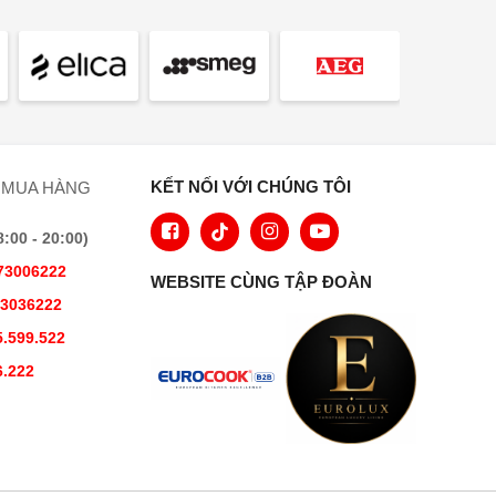
KẾT NỐI VỚI CHÚNG TÔI
 MUA HÀNG
00 - 20:00)
73006222
WEBSITE CÙNG TẬP ĐOÀN
73036222
.599.522
6.222