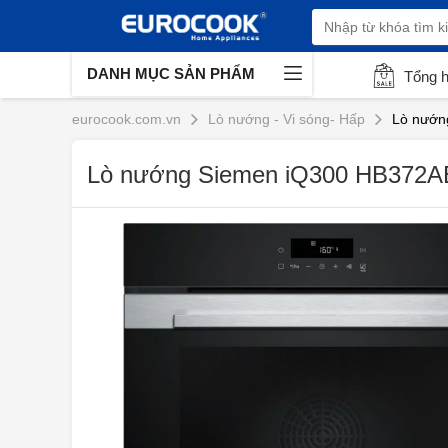
DANH MỤC SẢN PHẨM
Tổng 
eurocook.com.vn
Lò nướng - Vi sóng- Hấp
Lò nướn
Lò nướng Siemen iQ300 HB372AE