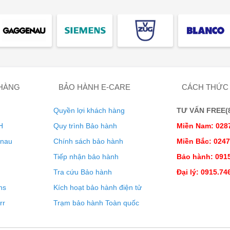
c kết quả tốt nhất nhờ chức năng perfectCooking 3D. Phân bổ
bạn có thể làm bánh ngọt, bánh quy và bánh nướng xốp cùng
 HÀNG
BẢO HÀNH E-CARE
CÁCH THỨC
ật lò nướng.
Quyền lợi khách hàng
TƯ VẤN FREE(8:
H
Quy trình Bảo hành
Miền Nam: 028
enau
Chính sách bảo hành
Miền Bắc: 024
Tiếp nhận bảo hành
Bảo hành: 0915
Tra cứu Bảo hành
Đại lý: 0915.74
ns
Kích hoạt bảo hành điện tử
rr
Trạm bảo hành Toàn quốc