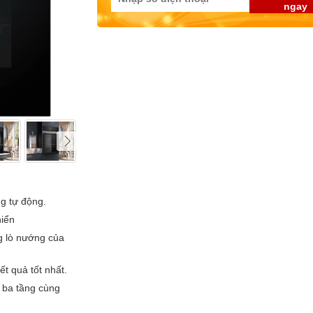
ngay
g tự động.
hiển
g lò nướng của
t quả tốt nhất.
 ba tầng cùng