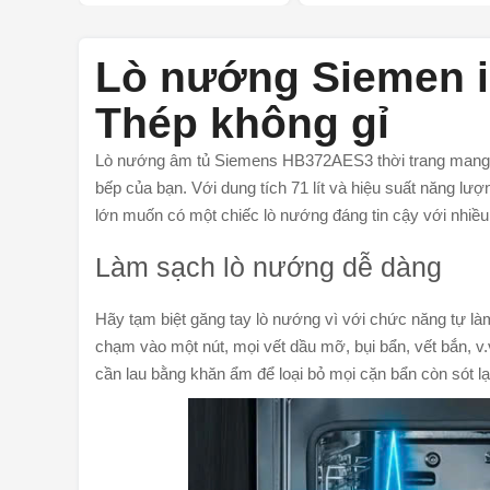
Lò nướng Siemen 
Thép không gỉ
Lò nướng âm tủ Siemens HB372AES3 thời trang mang đến
bếp của bạn. Với dung tích 71 lít và hiệu suất năng lư
lớn muốn có một chiếc lò nướng đáng tin cậy với nhiều
Làm sạch lò nướng dễ dàng
Hãy tạm biệt găng tay lò nướng vì với chức năng tự là
chạm vào một nút, mọi vết dầu mỡ, bụi bẩn, vết bắn, v.v
cần lau bằng khăn ẩm để loại bỏ mọi cặn bẩn còn sót lại