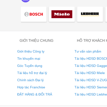
Chức năng perfectCooking 3D
Nhiệt độ đồng đều để có kết quả tốt nhất. Luôn có đượ
nhiệt đều trên một, hai hoặc ba tầng. Bằng cách này, 
GIỚI THIỆU CHUNG
HỖ TRỢ KHÁCH
một lúc, tiết kiệm thời gian và tận dụng tối đa mỗi lần b
Giới thiệu Công ty
Tư vấn sản phẩm
Tin khuyến mại
Tài liệu HDSD BOSC
Góc Tuyển dụng
Tài liệu HDSD Gagg
Tài liệu hỗ trợ đại lý
Tài liệu HDSD Miele
Chính sách Đại lý
Tài liệu HDSD V-ZUG
Hợp tác Franchise
Tài liệu HDSD Sieme
ĐẶT HÀNG & ĐỔI TRẢ
Tài liệu HDSD Liebhe