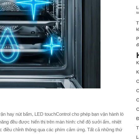
L
s
T
k
P
đ
K
K
C
C
C
C
ặn hay nút bấm, LED touchControl cho phép bạn vận hành lò
Đ
ăng đều được hiển thị trên màn hình: chế độ sưởi ấm, nhiệt
T
ược điều chỉnh thông qua các phím cảm ứng. Tất cả những thứ
L