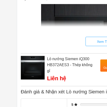
Xem T
Lò nướng Siemen iQ300
HB372AES3 - Thép không
Gi
gỉ
Liên hệ
Đánh giá & Nhận xét Lò nướng Siemen 
Thiết kế thanh ray di chuyển dễ
Với thanh ray dạng ống lồng, khay và giá đỡ có thể dễ dà
5