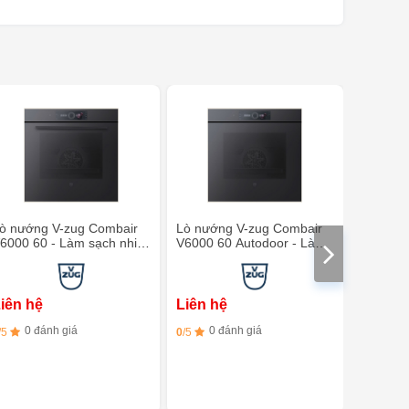
ò nướng V-zug Combair
Lò nướng V-zug Combair
Lò nướn
6000 60 - Làm sạch nhiệt
V6000 60 Autodoor - Làm
V6000 6
hân
sạch nhiệt phân
nhiệt ph
iên hệ
Liên hệ
Liên h
0 đánh giá
0 đánh giá
0 đ
/5
0
/5
0
/5