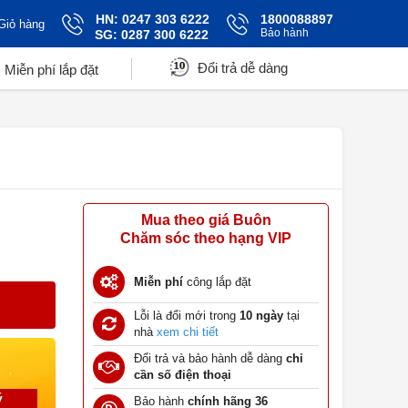
HN: 0247 303 6222
1800088897
Giỏ hàng
Bảo hành
SG: 0287 300 6222
Đổi trả dễ dàng
Miễn phí lắp đặt
Mua theo giá Buôn
Chăm sóc theo hạng VIP
Miễn phí
công lắp đặt
Lỗi là đổi mới trong
10 ngày
tại
nhà
xem chi tiết
Đổi trả và bảo hành dễ dàng
chỉ
cần số điện thoại
ý
Bảo hành
chính hãng 36