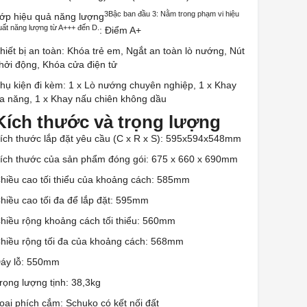
3Bậc ban đầu 3: Nằm trong phạm vi hiệu
ớp hiệu quả năng lượng
uất năng lượng từ A+++ đến D.
: Điểm A+
hiết bị an toàn: Khóa trẻ em, Ngắt an toàn lò nướng, Nút
hởi động, Khóa cửa điện tử
hụ kiện đi kèm: 1 x Lò nướng chuyên nghiệp, 1 x Khay
a năng, 1 x Khay nấu chiên không dầu
Kích thước và trọng lượng
ích thước lắp đặt yêu cầu (C x R x S): 595x594x548mm
ích thước của sản phẩm đóng gói: 675 x 660 x 690mm
hiều cao tối thiểu của khoảng cách: 585mm
hiều cao tối đa để lắp đặt: 595mm
hiều rộng khoảng cách tối thiểu: 560mm
hiều rộng tối đa của khoảng cách: 568mm
áy lỗ: 550mm
rọng lượng tịnh: 38,3kg
oại phích cắm: Schuko có kết nối đất