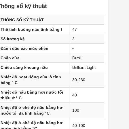
Thông số kỹ thuật
THÔNG SỐ KỸ THUẬT
Thể tích buồng nấu tính bằng l
47
Số lượng kệ
3
Đánh dấu các mức chèn
•
Chặn cửa
Dưới
Chiếu sáng khoang nấu
Brilliant Light
Nhiệt độ hoạt động của lò tính
30-230
bằng ° C
Nhiệt độ nấu bằng hơi nước tối
40
thiểu ở ° C
Nhiệt độ ở chế độ nấu bằng hơi
100
nước tối đa tính bằng °C.
Nhiệt độ ở chế độ nấu bằng hơi
40-100
nước tính bằng °C