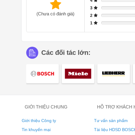
4
3
(Chưa có đánh giá)
2
1
Các đối tác lớn:
Một số loại thực phẩm cần có bề ngoài giòn đẹp mắt đ
tây chiên và bánh khoai tây croquette, tốt nhất nên nấu
giảm độ ẩm trong lò có kiểm soát. Bạn có thể chọn riê
DUAL STEAM - CHUYÊN GIA 
ĐỀU
GIỚI THIỆU CHUNG
HỖ TRỢ KHÁCH
Tận hưởng tối đa: hơi nước lan tỏa đều và nhanh chón
Giới thiệu Công ty
Tư vấn sản phẩm
Tin khuyến mại
Tài liệu HDSD BOSC