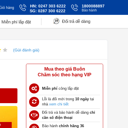
HN: 0247 303 6222
1800088897
Giỏ hàng
Bảo hành
SG: 0287 300 6222
Đổi trả dễ dàng
Miễn phí lắp đặt
(Gửi đánh giá)
Mua theo giá Buôn
Chăm sóc theo hạng VIP
Miễn phí
công lắp đặt
Lỗi là đổi mới trong
10 ngày
tại
nhà
xem chi tiết
Đổi trả và bảo hành dễ dàng
chỉ
cần số điện thoại
ý
Bảo hành
chính hãng 36