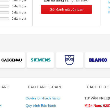
Bạn đã dùng sản phẩm này?
0 đánh giá
0 đánh giá
Gửi đánh giá của bạn
0 đánh giá
0 đánh giá
ể có được cảm giác hoàn thiện hoàn hảo: chẳng hạn như khoai
 trong điều kiện ngăn khô. Điều này đạt được thông qua việc
ng từng chức năng Crisp.
TOÀN DIỆN CHO KẾT QUẢ ĐỒNG
 HÀNG
BẢO HÀNH E-CARE
CÁCH THỨC
g – cho kết quả nấu nướng hoàn hảo.
Quyền lợi khách hàng
TƯ VẤN FREE(8:
H
Quy trình Bảo hành
Miền Nam: 028