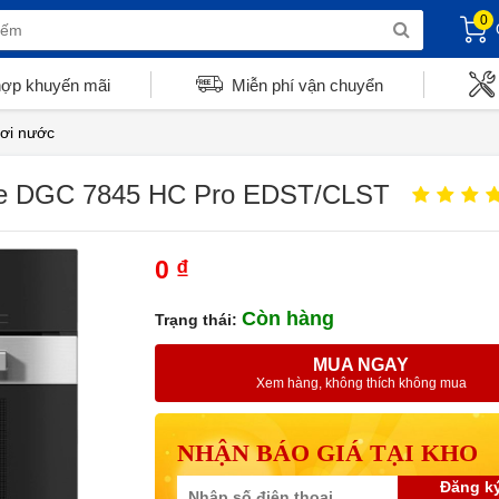
0
hợp khuyến mãi
Miễn phí vận chuyển
ơi nước
ele DGC 7845 HC Pro EDST/CLST
0 ₫
Còn hàng
Trạng thái:
MUA NGAY
Xem hàng, không thích không mua
NHẬN BÁO GIÁ TẠI KHO
Đăng k