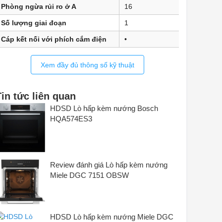
Phòng ngừa rủi ro ở A
16
Số lượng giai đoạn
1
Cáp kết nối với phích cắm điện
•
Chiều dài đường dây cấp điện
2
Xem đầy đủ thông số kỹ thuật
tính bằng m
Chiều dài ống cấp nước tính
2
bằng m
Tin tức liên quan
Chiều dài ống thoát nước tính
HDSD Lò hấp kèm nướng Bosch
3
bằng m
HQA574ES3
Thay bóng đèn
Dịch vụ khách hàng
Review đánh giá Lò hấp kèm nướng
Miele DGC 7151 OBSW
HDSD Lò hấp kèm nướng Miele DGC