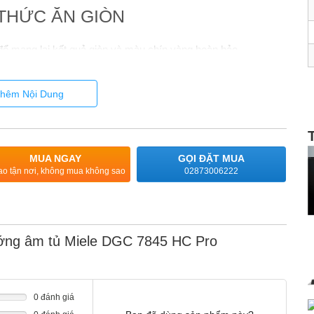
 THỨC ĂN GIÒN
để mang lại kết quả giòn và màu chín vàng hoàn hảo.
hêm Nội Dung
MUA NGAY
GỌI ĐẶT MUA
ao tận nơi, không mua không sao
02873006222
ướng âm tủ Miele DGC 7845 HC Pro
0 đánh giá