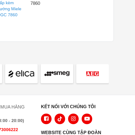
7860
KẾT NỐI VỚI CHÚNG TÔI
 MUA HÀNG
00 - 20:00)
73006222
WEBSITE CÙNG TẬP ĐOÀN