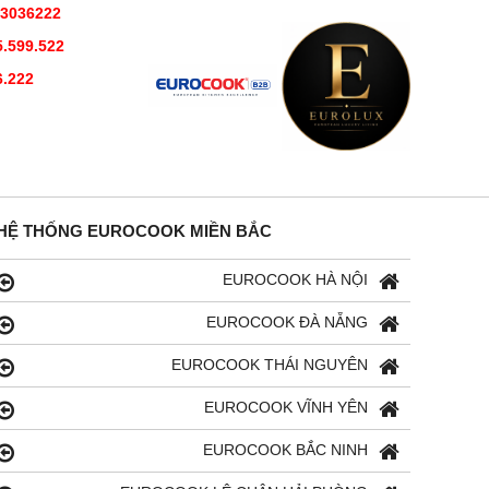
73036222
.599.522
6.222
HỆ THỐNG EUROCOOK MIỀN BẮC
EUROCOOK HÀ NỘI
EUROCOOK ĐÀ NẴNG
EUROCOOK THÁI NGUYÊN
EUROCOOK VĨNH YÊN
EUROCOOK BẮC NINH