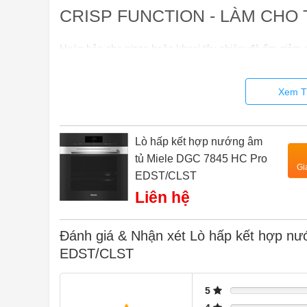
CRISP FUNCTION​ - LÀM CHO
Hoàn hảo cho pizza hoặc khoai tây chiên: độ ẩm giảm 
Xem T
Lò hấp kết hợp nướng âm
tủ Miele DGC 7845 HC Pro
Gi
EDST/CLST
Liên hệ
Đánh giá & Nhận xét Lò hấp kết hợp n
EDST/CLST
5