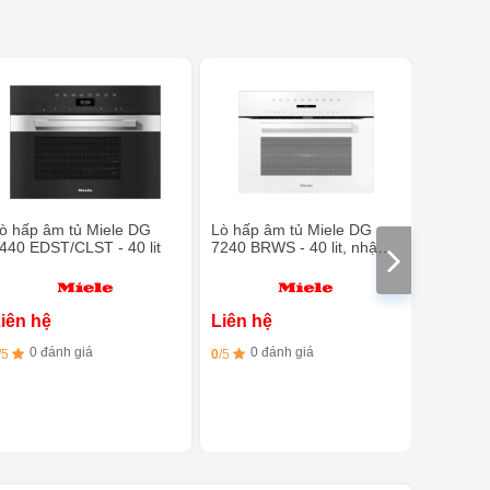
ò hấp âm tủ Miele DG
Lò hấp âm tủ Miele DG
Lò hấp 
440 EDST/CLST - 40 lit
7240 BRWS - 40 lit, nhập
7240 G
khẩu Đức
iên hệ
Liên hệ
Liên h
0 đánh giá
0 đánh giá
0 đ
/5
0
/5
0
/5