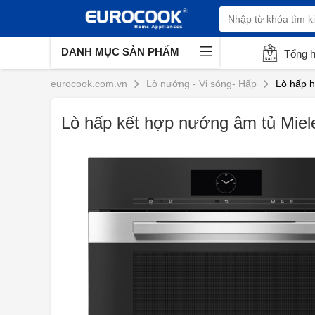
DANH MỤC SẢN PHẨM
Tổng 
eurocook.com.vn
Lò nướng - Vi sóng- Hấp
Lò hấp h
Lò hấp kết hợp nướng âm tủ Mi