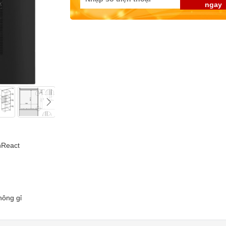
ngay
nReact
hông gỉ