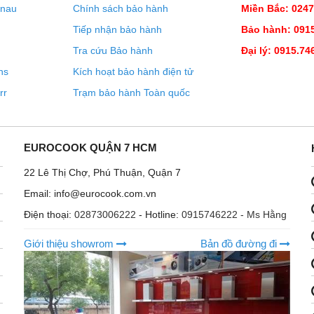
enau
Chính sách bảo hành
Miền Bắc: 024
Tiếp nhận bảo hành
Bảo hành: 0915
Tra cứu Bảo hành
Đại lý: 0915.74
ns
Kích hoạt bảo hành điện tử
rr
Trạm bảo hành Toàn quốc
EUROCOOK QUẬN 7 HCM
22 Lê Thị Chợ, Phú Thuận, Quận 7
Email: info@eurocook.com.vn
Điện thoại:
02873006222
- Hotline:
0915746222 - Ms Hằng
Giới thiệu showrom
Bản đồ đường đi