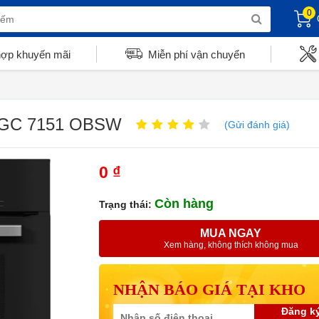
0
hợp khuyến mãi
Miễn phí vận chuyển
 DGC 7151 OBSW
(Gửi đánh giá)
0 ₫
Còn hàng
Trạng thái:
MUA NGAY
Xem hàng, không thích không mua
NHẬN BÁO GIÁ TẠI KHO
Đăng k