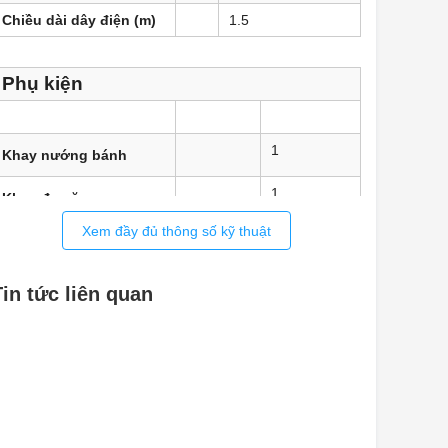
Chiều dài dây điện (m)
1.5
Phụ kiện
1
Khay nướng bánh
1
Khay đa năng
Xem đầy đủ thông số kỹ thuật
1
Khay nướng thịt và gà
2
Khay hấp đục lỗ
Tin tức liên quan
1
Khay hấp không đục lỗ
1
Ray kéo (cặp)
1
Phụ kiện