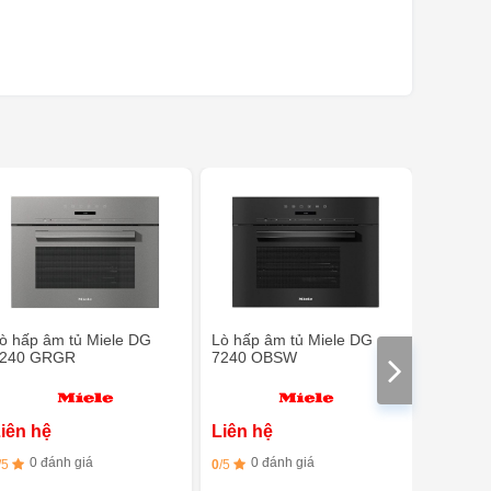
ò hấp âm tủ Miele DG
Lò hấp âm tủ Miele DG
Lò Hấp 
240 GRGR
7240 OBSW
2840 GR
iên hệ
Liên hệ
Liên h
0 đánh giá
0 đánh giá
0 đ
/5
0
/5
0
/5