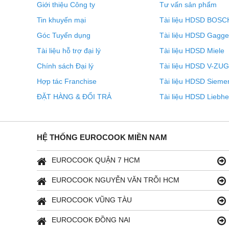
Giới thiệu Công ty
Tư vấn sản phẩm
Tin khuyến mại
Tài liệu HDSD BOSC
Với hệ thống Miele@home cải tiến của chúng tôi, bạn có
Góc Tuyển dụng
Tài liệu HDSD Gagg
cho cuộc sống hàng ngày của bạn trở nên thông minh hơ
Tài liệu hỗ trợ đại lý
Tài liệu HDSD Miele
thể được kết nối mạng một cách thuận tiện và an toàn.
Chính sách Đại lý
Tài liệu HDSD V-ZUG
điều khiển bằng giọng nói hay tích hợp vào các giải ph
Hợp tác Franchise
Tài liệu HDSD Sieme
thông qua bộ định tuyến WiFi gia đình và Đám mây Mie
ĐẶT HÀNG & ĐỔI TRẢ
Tài liệu HDSD Liebhe
MONOSTEAM - QUÁ TRÌNH N
TỐI ƯU
HỆ THỐNG EUROCOOK MIỀN NAM
Hơi nước được phân phối xung quanh thực phẩm một c
nhàng.
EUROCOOK QUẬN 7 HCM
EUROCOOK NGUYỄN VĂN TRỖI HCM
EUROCOOK VŨNG TÀU
EUROCOOK ĐỒNG NAI