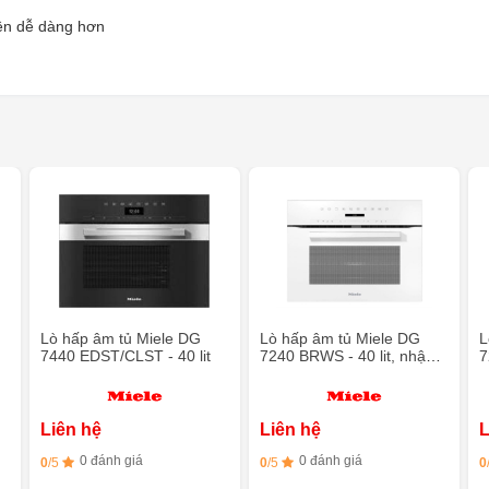
nên dễ dàng hơn
Lò hấp âm tủ Miele DG
Lò hấp âm tủ Miele DG
L
7440 EDST/CLST - 40 lit
7240 BRWS - 40 lit, nhập
7
khẩu Đức
Liên hệ
Liên hệ
L
0 đánh giá
0 đánh giá
0
/5
0
/5
0