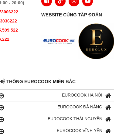
00 - 20:00)
73006222
WEBSITE CÙNG TẬP ĐOÀN
73036222
.599.522
6.222
HỆ THỐNG EUROCOOK MIỀN BẮC
EUROCOOK HÀ NỘI
EUROCOOK ĐÀ NẴNG
EUROCOOK THÁI NGUYÊN
EUROCOOK VĨNH YÊN