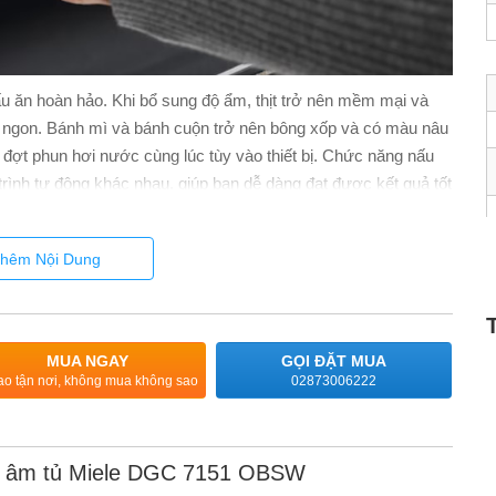
 ăn hoàn hảo. Khi bổ sung độ ẩm, thịt trở nên mềm mại và
ơm ngon. Bánh mì và bánh cuộn trở nên bông xốp và có màu nâu
c đợt phun hơi nước cùng lúc tùy vào thiết bị. Chức năng nấu
rình tự động khác nhau, giúp bạn dễ dàng đạt được kết quả tốt
iele@home
hêm Nội Dung
ele@home, bạn có thể kết nối mạng các thiết bị gia dụng của
MUA NGAY
GỌI ĐẶT MUA
ao tận nơi, không mua không sao
02873006222
g âm tủ Miele DGC 7151 OBSW