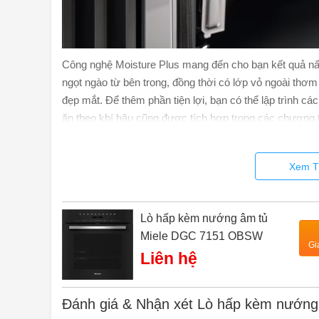
Công nghệ Moisture Plus mang đến cho bạn kết quả nấu
ngọt ngào từ bên trong, đồng thời có lớp vỏ ngoài th
đẹp mắt. Để thêm phần tiện lợi, bạn có thể lập trình cá
ăn theo khí hậu cũng được tích hợp trong các chương t
nhất cho mọi món ăn.
Kết nối thiết bị gia dụng với M
Xem T
Làm cho cuộc sống của bạn trở nên thông minh: nhờ Mi
Lò hấp kèm nướng âm tủ
mình một cách khéo léo – để có thêm nhiều lựa chọn.
Miele DGC 7151 OBSW
Gi
Liên hệ
Đánh giá & Nhận xét Lò hấp kèm nướn