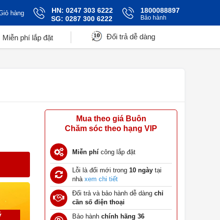
HN: 0247 303 6222
1800088897
Giỏ hàng
Bảo hành
SG: 0287 300 6222
Đổi trả dễ dàng
Miễn phí lắp đặt
Mua theo giá Buôn
Chăm sóc theo hạng VIP
Miễn phí
công lắp đặt
Lỗi là đổi mới trong
10 ngày
tại
nhà
xem chi tiết
Đổi trả và bảo hành dễ dàng
chỉ
cần số điện thoại
ý
Bảo hành
chính hãng 36