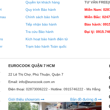
Quyền lợi khách hàng
TƯ VẤN FREE(8:
H
Quy trình Bảo hành
Miền Nam: 028
 thể khai thác toàn bộ tiềm năng của các thiết bị Miele và làm
enau
Chính sách bảo hành
Miền Bắc: 024
n. Tất cả các thiết bị gia dụng thông minh của Miele đều có
Tiếp nhận bảo hành
Bảo hành: 0915
 Hoạt động rất đơn giản – cho dù bạn sử dụng ứng dụng Miele,
Tra cứu Bảo hành
Đại lý: 0915.74
áp Nhà thông minh hiện có. Các thiết bị được kết nối mạng
ns
Kích hoạt bảo hành điện tử
le.
rr
Trạm bảo hành Toàn quốc
ẤU NHẸ NHÀNG ĐỂ CÓ KẾT QUẢ
EUROCOOK QUẬN 7 HCM
ách nhanh chóng và đồng đều, đảm bảo quá trình nấu nhẹ
22 Lê Thị Chợ, Phú Thuận, Quận 7
Email: info@eurocook.com.vn
Điện thoại:
02873006222
- Hotline:
0915746222 - Ms Hằng
Giới thiệu showrom
Bản đồ đường đi