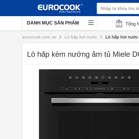
DANH MỤC SẢN PHẨM
Tổng 
eurocook.com.vn
Lò hấp hơi nước
Lò hấp hơi nước
Lò hấp kèm nướng âm tủ Miele