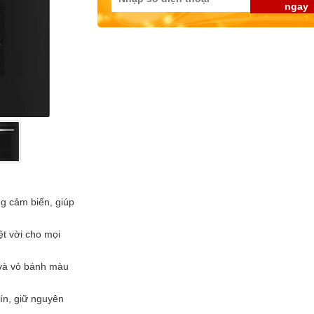
ngay
ng cảm biến, giúp
t vời cho mọi
 và vỏ bánh màu
ín, giữ nguyên