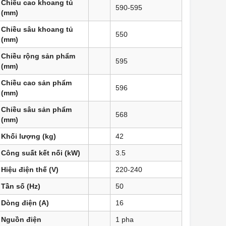
Chiều cao khoang tủ
590-595
(mm)
Chiều sâu khoang tủ
550
(mm)
Chiều rộng sản phẩm
595
(mm)
Chiều cao sản phẩm
596
(mm)
Chiều sâu sản phẩm
568
(mm)
Khối lượng (kg)
42
Công suất kết nối (kW)
3.5
Hiệu điện thế (V)
220-240
Tần số (Hz)
50
Dòng điện (A)
16
Nguồn điện
1 pha