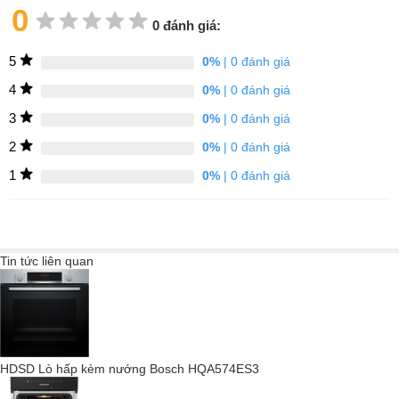
0
0 đánh giá:
Hệ thống hơi nước cải tiến: bộ tạo hơi nước trong thiết bị của
5
0%
| 0 đánh giá
chúng tôi được đặt bên ngoài khoang lò. Trong quá trình nấu, hơi
4
0%
| 0 đánh giá
nước đi vào sẽ lấp đầy hoàn toàn khoang lò và chiếm chỗ oxy.
3
0%
| 0 đánh giá
Điều này giúp làm nóng nhanh và đo nhiệt độ tối ưu, đồng thời
giữ được màu sắc tự nhiên của thực phẩm. Và vì cặn vôi không
2
0%
| 0 đánh giá
thể tích tụ trong khoang lò nên việc vệ sinh đặc biệt dễ dàng.
1
0%
| 0 đánh giá
Kết nối thiết bị gia dụng với Miele@home
Làm cho cuộc sống của bạn trở nên thông minh: nhờ
Miele@home, bạn có thể kết nối mạng các thiết bị gia dụng của
Tin tức liên quan
mình một cách khéo léo – để có thêm nhiều lựa chọn.
HDSD Lò hấp kèm nướng Bosch HQA574ES3