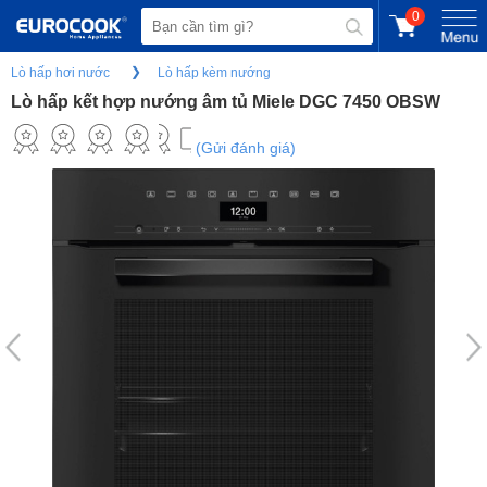
0
Lò hấp hơi nước
Lò hấp kèm nướng
Lò hấp kết hợp nướng âm tủ Miele DGC 7450 OBSW
(Gửi đánh giá)