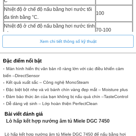
C
Nhiệt độ ở chế độ nấu bằng hơi nước tối
100
đa tính bằng °C.
Nhiệt độ ở chế độ nấu bằng hơi nước tính
70-100
bằng °C
Xem chi tiết thông số kỹ thuật
560-568x590-
Kích thước hốc (W x H x D) tính bằng mm
595x550
Chiều rộng hốc tối thiểu tính bằng mm
560
Đặc điểm nổi bật
Chiều rộng hốc tối đa tính bằng mm
568
Màn hình hiển thị văn bản rõ ràng lớn với các điều khiển cảm
biến –DirectSensor
Chiều cao thích hợp tối thiểu tính bằng
590
Kết quả xuất sắc – Công nghệ MonoSteam
mm
Đặc biệt bột nhẹ và vỏ bánh chín vàng đẹp mắt – Moisture plus
Chiều cao hốc tối đa tính bằng mm
595
Đảm bảo thức ăn của bạn không bị nấu quá chín –TasteControl
Độ sâu hốc tính bằng mm
550
Dễ dàng vệ sinh – Lớp hoàn thiện PerfectClean
Kích thước thiết bị (W x H x D) tính bằng
Bài viết đánh giá
595x596x568
mm
Lò hấp kết hợp nướng âm tủ Miele DGC 7450
Trọng lượng tính bằng kg
42
Lò hấp kết hợp nướng âm tủ Miele DGC 7450 để nấu bằng hơi