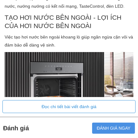
Tổng tải kết nối tính bằng kW
3,50
nước, nướng nướng có kết nối mạng, TasteControl, đèn LED.
Điện áp ở V
220.00-240.00
TẠO HƠI NƯỚC BÊN NGOÀI - LỢI ÍCH
Tần số tính bằng Hz
50
CỦA HƠI NƯỚC BÊN NGOÀI
Phòng ngừa rủi ro ở A
16
Số lượng giai đoạn
1
Việc tạo hơi nước bên ngoài khoang lò giúp ngăn ngừa cặn vôi và
đảm bảo dễ dàng vệ sinh.
Cáp kết nối với phích cắm điện
•
Dịch vụ khách
Thay bóng đèn
hàng
Đọc chi tiết bài viết đánh giá
Đánh giá
ĐÁNH GIÁ NGAY