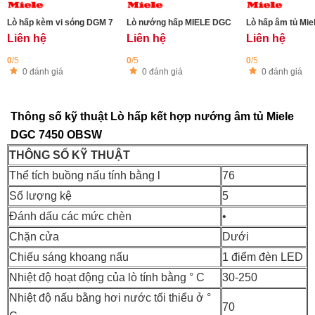
Lò hấp kèm vi sóng DGM 7440 OBSW VitroLine Series
Lò nướng hấp MIELE DGC 7250 BRWS
Lò hấp âm tủ Mi
Liên hệ
Liên hệ
Liên hệ
0
/5
0
/5
0
/5
0 đánh giá
0 đánh giá
0 đánh giá
Thông số kỹ thuật Lò hấp kết hợp nướng âm tủ Miele
DGC 7450 OBSW
THÔNG SỐ KỸ THUẬT
Thể tích buồng nấu tính bằng l
76
Số lượng kệ
5
Đánh dấu các mức chèn
•
Chặn cửa
Dưới
Chiếu sáng khoang nấu
1 điểm đèn LED
Nhiệt độ hoạt động của lò tính bằng ° C
30-250
Nhiệt độ nấu bằng hơi nước tối thiểu ở °
70