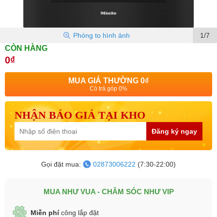
Phóng to hình ảnh
1/7
CÒN HÀNG
0₫
MUA GIÁ THƯỜNG
0₫
Có trả góp 0%
NHẬN BÁO GIÁ TẠI KHO
Đăng ký ngay
Gọi đặt mua:
02873006222
(7:30-22:00)
MUA NHƯ VUA - CHĂM SÓC NHƯ VIP
Miễn phí
công lắp đặt