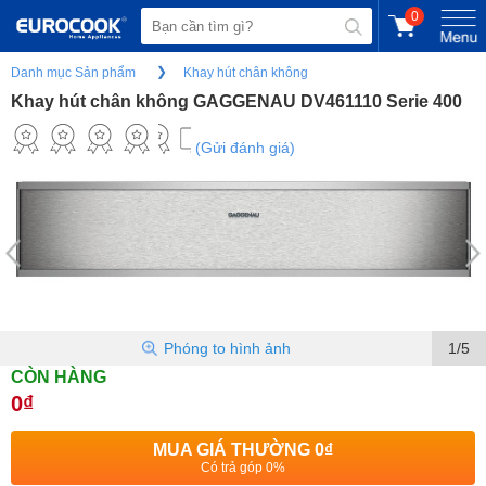
0
Danh mục Sản phẩm
Khay hút chân không
Khay hút chân không GAGGENAU DV461110 Serie 400
(Gửi đánh giá)
Phóng to hình ảnh
1/5
CÒN HÀNG
0₫
MUA GIÁ THƯỜNG
0₫
Có trả góp 0%