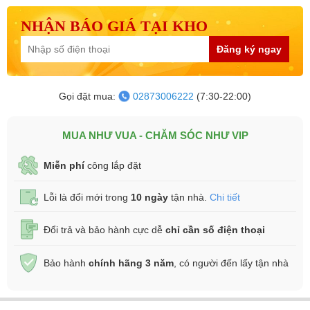
NHẬN BÁO GIÁ TẠI KHO
Đăng ký ngay
Gọi đặt mua:
02873006222
(7:30-22:00)
MUA NHƯ VUA - CHĂM SÓC NHƯ VIP
Miễn phí
công lắp đặt
Lỗi là đổi mới trong
10 ngày
tận nhà.
Chi tiết
Đổi trả và bảo hành cực dễ
chỉ cần số điện thoại
Bảo hành
chính hãng 3 năm
, có người đến lấy tận nhà