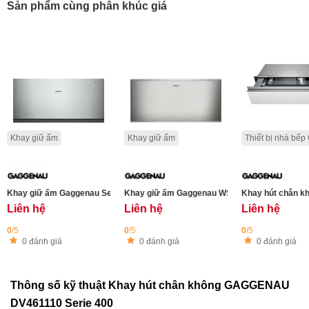
Sản phẩm cùng phân khúc giá
Khay giữ ấm
Khay giữ ấm
Thiết bị nhà bế
Khay giữ ấm Gaggenau Serie 200 WSP222112
Khay giữ ấm Gaggenau WS462112 Serie 400 - c
Khay hút chân k
Liên hệ
Liên hệ
Liên hệ
0
/5
0
/5
0
/5
0 đánh giá
0 đánh giá
0 đánh giá
Thông số kỹ thuật Khay hút chân không GAGGENAU
DV461110 Serie 400