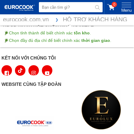
0
eurocook.com.vn
HỖ TRỢ KHÁCH HÀNG
HDSD KHAY HÚT CHÂN KHÔNG MIELE
Chọn tỉnh thành để biết chính xác
tồn kho
.
Chọn đầy đủ địa chỉ để biết chính xác
thời gian giao
.
HDSD KHAY HÚT CHÂN KHÔNG MIELE EVS 7010
tại đây
KẾT NỐI VỚI CHÚNG TÔI
WEBSITE CÙNG TẬP ĐOÀN