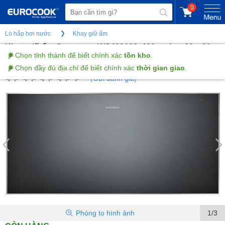
0
Lò hấp hơi nước
Khay giữ ấm
Khay giữ ấm Gaggenau WS462102, 400 series, 60 x 29
cm
(Gửi đánh giá)
Phóng to hình ảnh
1/3