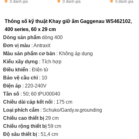
0 đánh giá
0 đánh giá
0 đánh giá
Thông số kỹ thuật Khay giữ ấm Gaggenau WS462102,
400 series, 60 x 29 cm
Dòng sản phẩm
dòng 400
Đơn vị màu
: Antraxit
Màu sản phẩm cơ bản
: Không áp dụng
Kiểu xây dựng
: Tích hợp
Điều khiển
: Điện tử
Bảo vệ cầu chì
: 10
Điện áp
: 220-240V
Tần số
: 50; 60 tPU00040
Chiều dài cáp kết nối
: 175 cm
Loại phích cắm
: Schuko/Gardy.w.grounding
Chiều cao thiết bị
29 cm
Chiều rộng thiết bị
59 cm
Độ sâu thiết bị
: 51,4 cm