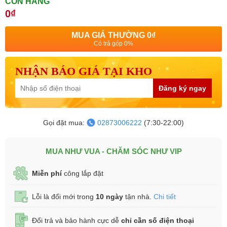
CÒN HÀNG
0₫
MUA GIÁ THƯỜNG
0₫
Có trả góp 0%
NHẬN BÁO GIÁ TẠI KHO
Đăng ký ngay
Gọi đặt mua:
02873006222
(7:30-22:00)
MUA NHƯ VUA - CHĂM SÓC NHƯ VIP
Miễn phí
công lắp đặt
Lỗi là đổi mới trong
10 ngày
tận nhà.
Chi tiết
Đổi trả và bảo hành cực dễ
chỉ cần số điện thoại