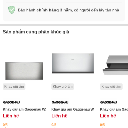
Bảo hành
chính hãng 3 năm
, có người đến lấy tận nhà
Sản phẩm cùng phân khúc giá
Khay giữ ấm
Khay giữ ấm
Khay giữ ấm
Khay giữ ấm Gaggenau WS462112 Serie 400 - cao 29 cm - thép không gỉ
Khay giữ ấm Gaggenau WSP222132, dòng 200, 
Khay giữ ấm Gag
Liên hệ
Liên hệ
Liên hệ
0
/5
0
/5
0
/5