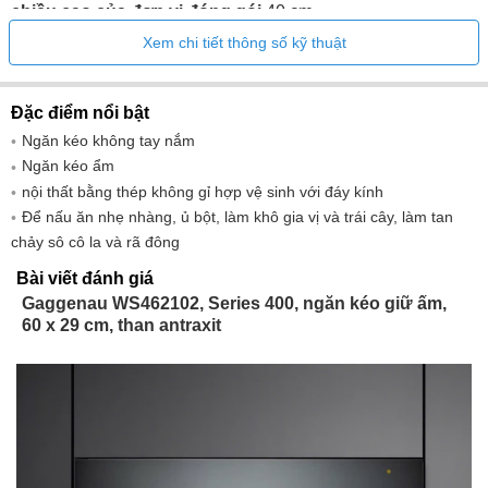
chiều cao của đơn vị đóng gói
40 cm
Chiều rộng của đơn vị đóng gói
66 cm
Xem chi tiết thông số kỹ thuật
Sản phẩm được đóng gói sâu
70 cm
Chiều cao hốc tối thiểu
29 cm
Đặc điểm nổi bật
Chiều cao hốc tối đa
29 cm
Ngăn kéo không tay nắm
Chiều rộng hốc tối thiểu
56 cm
Ngăn kéo ẩm
Chiều rộng hốc tối đa
56,8 cm
nội thất bằng thép không gỉ hợp vệ sinh với đáy kính
Độ sâu hốc
55 cm
Để nấu ăn nhẹ nhàng, ủ bột, làm khô gia vị và trái cây, làm tan
Tổng trọng lượng
: 25,8 kg
chảy sô cô la và rã đông
Thiết bị thông minh về năng lượng, có thể tối ưu hóa
Bài viết đánh giá
hành vi tiêu dùng (2017/1369/EU)
: Không
Gaggenau WS462102, Series 400, ngăn kéo giữ ấm,
Có thể giao tiếp không dây
Có, được tích hợp sẵn trong
60 x 29 cm, than antraxit
thiết bị
Công nghệ mạng băng rộng
: Không áp dụng
Khe cắm thẻ SIM
không có sẵn
Công nghệ truyền thông sử dụng
wifi
Loại giao diện điều khiển
lAN