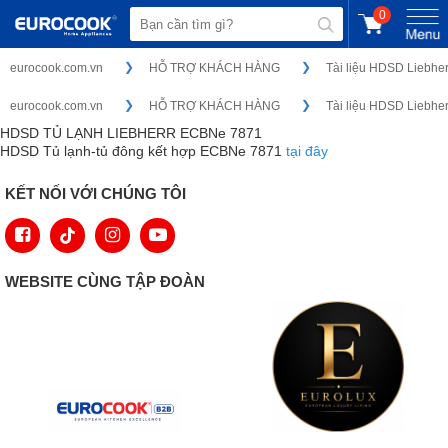
0
eurocook.com.vn
HỖ TRỢ KHÁCH HÀNG
Tài liệu HDSD Liebher
eurocook.com.vn
HỖ TRỢ KHÁCH HÀNG
Tài liệu HDSD Liebher
HDSD TỦ LẠNH LIEBHERR ECBNe 7871
HDSD Tủ lạnh-tủ đông kết hợp ECBNe 7871
tại đây
KẾT NỐI VỚI CHÚNG TÔI
WEBSITE CÙNG TẬP ĐOÀN