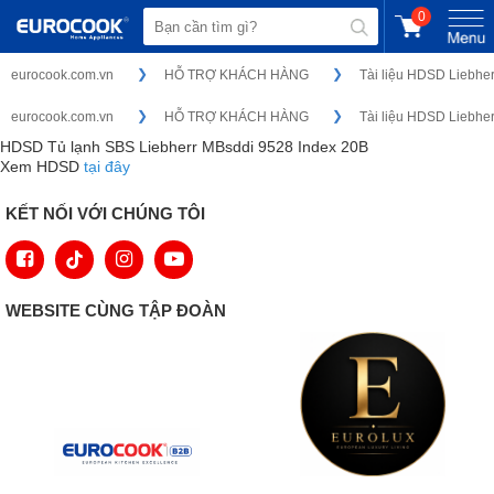
0
eurocook.com.vn
HỖ TRỢ KHÁCH HÀNG
Tài liệu HDSD Liebher
eurocook.com.vn
HỖ TRỢ KHÁCH HÀNG
Tài liệu HDSD Liebher
HDSD Tủ lạnh SBS Liebherr MBsddi 9528 Index 20B
Xem HDSD
tại đây
KẾT NỐI VỚI CHÚNG TÔI
WEBSITE CÙNG TẬP ĐOÀN