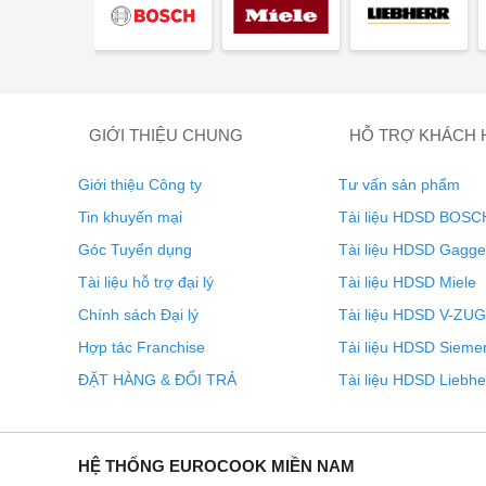
Cáp kết nối 1,5 m không có phích cắm.
Nguồn dự phòng/hiển thị từ 0,5 W.
Nguồn dự phòng/mạng 1,9 W.
Vui lòng lưu ý hướng dẫn trong hướng dẫn sử dụng nế
Phụ kiện phù hợp
GIỚI THIỆU CHUNG
HỖ TRỢ KHÁCH
Gaggenau CKI450000
Giới thiệu Công ty
Tư vấn sản phẩm
Tin khuyến mại
Tài liệu HDSD BOSC
Gaggenau CKI450010
Góc Tuyển dụng
Tài liệu HDSD Gagg
Tài liệu hỗ trợ đại lý
Tài liệu HDSD Miele
Quý khách hàng quan tâm
Bếp từ Gaggenau VI49211
Chính sách Đại lý
Tài liệu HDSD V-ZUG
đến
Showroom
gần nhất để nhận tư vấn từ đội ngũ nhâ
Hợp tác Franchise
Tài liệu HDSD Sieme
Eurocook hân hạnh được phục vụ Quý khách hàng 
ĐẶT HÀNG & ĐỔI TRẢ
Tài liệu HDSD Liebhe
HỆ THỐNG EUROCOOK MIỀN NAM