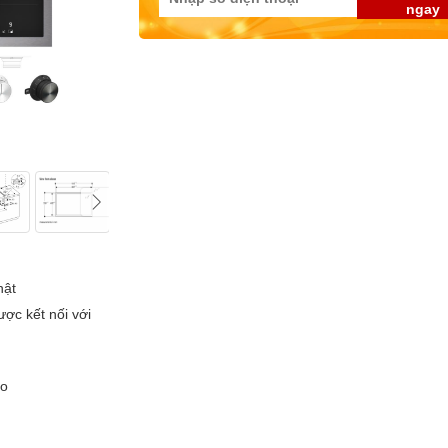
ngay
hật
ược kết nối với
ảo