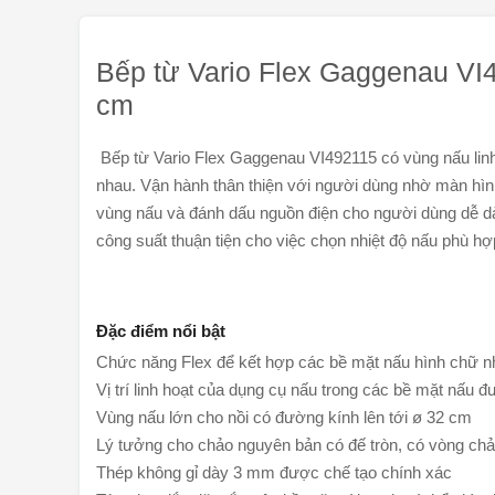
Bếp từ Vario Flex Gaggenau VI4
cm
Bếp từ Vario Flex Gaggenau VI492115 có vùng nấu linh
nhau. Vận hành thân thiện với người dùng nhờ màn hìn
vùng nấu và đánh dấu nguồn điện cho người dùng dễ dà
công suất thuận tiện cho việc chọn nhiệt độ nấu phù h
Đặc điểm nổi bật
Chức năng Flex để kết hợp các bề mặt nấu hình chữ n
Vị trí linh hoạt của dụng cụ nấu trong các bề mặt nấu đ
Vùng nấu lớn cho nồi có đường kính lên tới ø 32 cm
Lý tưởng cho chảo nguyên bản có đế tròn, có vòng ch
Thép không gỉ dày 3 mm được chế tạo chính xác