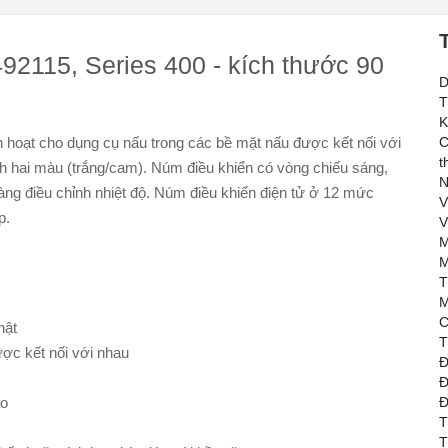
92115, Series 400 - kích thước 90
D
T
K
 hoạt cho dụng cụ nấu trong các bề mặt nấu được kết nối với
C
t
h hai màu (trắng/cam). Núm điều khiển có vòng chiếu sáng,
N
ng điều chỉnh nhiệt độ. Núm điều khiển điện tử ở 12 mức
V
ợp.
V
M
M
T
M
C
hật
T
ược kết nối với nhau
Đ
Đ
ảo
Đ
T
T