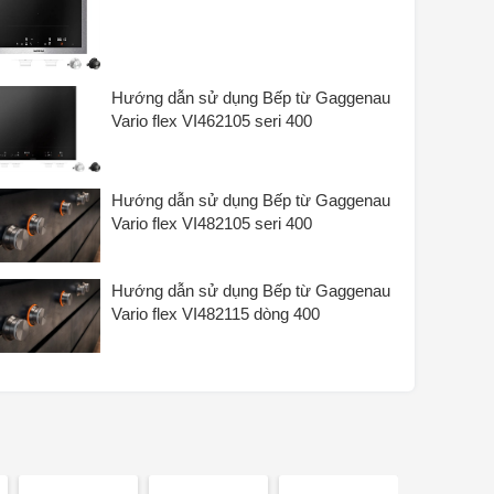
ích thước vùng nấu thứ 2 : 38 cm
ích thước của vùng nấu thứ 6 : 38 cm
ích thước vùng nấu thứ 9 : 21 cm
ông suất vùng nấu thứ 2 : 3.3 W
Hướng dẫn sử dụng Bếp từ Gaggenau
ông suất vùng nấu thứ 6 : 3.3 W
Vario flex VI462105 seri 400
èn báo hoạt động : Không
 b>Kiểm soát: Kiểm soát năng lượng liên tục
iểu bìa : Không có
ánh lửa : Không
Hướng dẫn sử dụng Bếp từ Gaggenau
iển thị nhiệt dư : Đã ngắt kết nối
Vario flex VI482105 seri 400
ông tắc chính : Không
hiết bị an toàn : Chức năng quản lý nguồn điện, chức
ăng tắt an toàn theo thời gian, phát hiện nồi
Hướng dẫn sử dụng Bếp từ Gaggenau
ồng hồ điện tử : Có
Vario flex VI482115 dòng 400
hả năng kết hợp các vùng nấu/khu vực nấu : Không
hức năng thời gian : Không có tùy chọn trì hoãn
găn ngừa tràn nước bằng cảm biến nấu ăn : Không
ông nghệ cảm ứng linh hoạt được hỗ trợ : Có
ếp có chức năng tăng cường : Có
iểm soát nhiệt độ cho kết quả chiên hoàn hảo : Có
ó dây đi kèm : Có
ếp đốt Wok được hỗ trợ : Không