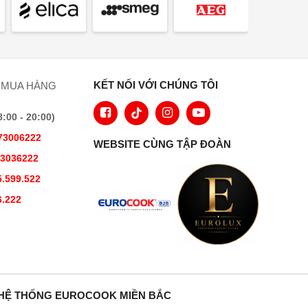
KẾT NỐI VỚI CHÚNG TÔI
 MUA HÀNG
00 - 20:00)
73006222
WEBSITE CÙNG TẬP ĐOÀN
73036222
.599.522
6.222
HỆ THỐNG EUROCOOK MIỀN BẮC