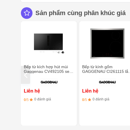
Sản phẩm cùng phân khúc giá
Bếp từ kích hợp hút mùi
Bếp từ kính gốm
Gaggenau CV492105 serie
GAGGENAU CI261115 lắ
400
âm có khung
Liên hệ
Liên hệ
0 đánh giá
0 đánh giá
0
/5
0
/5