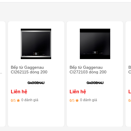
Bếp từ Gaggenau
Bếp từ Gaggenau
B
p
CI262115 dòng 200
CI272103 dòng 200
C
Liên hệ
Liên hệ
L
0 đánh giá
0 đánh giá
0
/5
0
/5
0