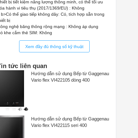
hiết bị tiết kiệm năng lượng thông minh, có thể tối ưu
óa hành vi tiêu thụ (2017/1369/EU) : Không
 b>Có thể giao tiếp không dây: Có, tích hợp sẵn trong
hiết bị
ông nghệ băng thông rộng mạng : Không áp dụng
ó khe cắm thẻ SIM: Không
ông nghệ truyền thông được sử dụng : WiFi
oại giao diện điều khiển : LAN
Xem đầy đủ thông số kỹ thuật
ùy chọn nâng cấp từ xa : Không
ùy chọn cập nhật từ xa để bảo trì : Có
hương trình tự động: Có
Tin tức liên quan
ị trí vùng nấu : phía trước bên trái
Hướng dẫn sử dụng Bếp từ Gaggenau
ị trí vùng nấu thứ 2 : giữa bên trái
Vario flex VI422105 dòng 400
ị trí vùng nấu thứ 3 : phía sau bên trái
ị trí vùng nấu thứ 4 : giữa lưng
ị trí vùng nấu thứ 5 : phía sau bên phải
ị trí vùng nấu thứ 6 : giữa bên phải
ị trí vùng nấu thứ 7 : phía trước bên phải
ị trí của vùng nấu thứ 8 : phía trước, giữa / trung tâm
Hướng dẫn sử dụng Bếp từ Gaggenau
ị trí của vùng nấu thứ 9 : trung tâm
oại vùng nấu thứ 2 : Cảm ứng
Vario flex VI422115 seri 400
oại vùng nấu thứ 6 : Cảm ứng
oại vùng nấu thứ 9 : Cảm ứng