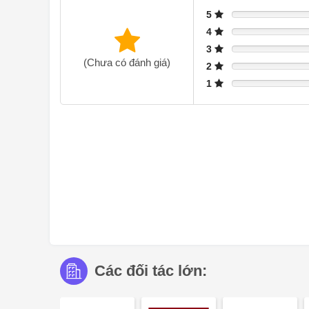
Khả năng chịu lực và độ ổn định, đặc biệt với mặt bà
5
trọng lượng của thiết bị bao gồm cả tải trọng bổ sung.
4
Thông tin bổ sung cho việc cài đặt tuôn ra:
3
Lắp đặt phù hợp trên mặt bàn làm bằng đá, vật liệu tổn
(Chưa có đánh giá)
2
và chống thấm nước của các cạnh cắt. Đối với các vật l
1
về việc sử dụng chúng.
Rãnh phải liên tục và đều để đảm bảo các thiết bị nằm 
Chiều rộng của mối nối có thể thay đổi do dung sai kích
Khi cài đặt một số thiết bị trong các phần cắt riêng lẻ, 
Chỉ thích hợp cho dụng cụ nấu bằng sắt từ tính. Để phâ
sandwich.
Phụ kiện đặc biệt (đặt hàng làm phụ tùng):
ET không. 17006018 Chảo cảm biến chiên, ø 20 cm ET
17006185 Chảo cảm biến chiên, ø 28 cm ET no. 17006
Thiết bị có thể được gắn vào bàn làm việc từ phía trên.
Trọng lượng thiết bị: khoảng 21 kg.
Các đối tác lớn:
Dữ liệu kết nối
Tổng tải kết nối 11,1 kW.