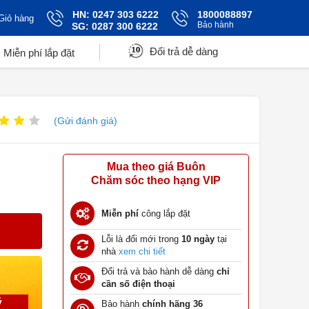
HN: 0247 303 6222
1800088897
Giỏ hàng
Bảo hành
SG: 0287 300 6222
Đổi trả dễ dàng
Miễn phí lắp đặt
(Gửi đánh giá)
Mua theo giá Buôn
Chăm sóc theo hạng VIP
Miễn phí
công lắp đặt
Lỗi là đổi mới trong
10 ngày
tại
nhà
xem chi tiết
Đổi trả và bảo hành dễ dàng
chỉ
cần số điện thoại
ý
Bảo hành
chính hãng 36