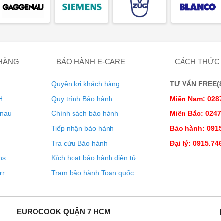
u bạn muốn tắt chức năng WiFi.
 HÀNG
BẢO HÀNH E-CARE
CÁCH THỨC
Quyền lợi khách hàng
TƯ VẤN FREE(8:
H
Quy trình Bảo hành
Miền Nam: 028
enau
Chính sách bảo hành
Miền Bắc: 024
Tiếp nhận bảo hành
Bảo hành: 0915
5
xin vui lòng liên hệ ngay số
Hotline
hoặc
Tra cứu Bảo hành
Đại lý: 0915.74
n viên giàu kinh nghiệm của chúng tôi.
ns
Kích hoạt bảo hành điện tử
!
rr
Trạm bảo hành Toàn quốc
EUROCOOK QUẬN 7 HCM