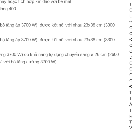
thấy hoặc tích hợp kín đáo với bề mặt
T
 dòng 400
C
L
t
 bộ tăng áp 3700 W), được kết nối với nhau 23x38 cm (3300
C
C
 bộ tăng áp 3700 W), được kết nối với nhau 23x38 cm (3300
Đ
C
C
ờng 3700 W) có khả năng tự động chuyển sang ø 26 cm (2600
Đ
, với bộ tăng cường 3700 W).
C
C
C
C
Đ
T
T
Á
T
k
T
W