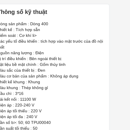
Thông số kỹ thuật
òng sản phẩm : Dòng 400
hiết kế : Tích hợp sẵn
iểm soát : Cơ khí li>
ác yếu tố điều khiển : tích hợp vào mặt trước của đồ nội
hất
guồn năng lượng : Điện
ị trí điều khiển : Bên ngoài thiết bị
ật liệu bề mặt chính : Gốm thủy tinh
àu sắc của thiết bị : Đen
àu cơ bản của sản phẩm : Không áp dụng
hiết kế khung : Khung
àu khung : Thép không gỉ
ầu chì : 3*16
ải kết nối : 11100 W
iện áp : 220-240 V
iện áp tối thiểu : 220 V
iện áp tối đa : 240 V
ần số b>: 50; 60 TPU00040
ần suất tối thiểu : 50