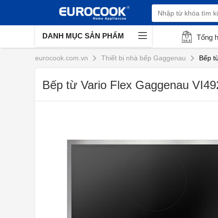
DANH MỤC SẢN PHẨM
Tổng 
eurocook.com.vn
Thiết bị nhà bếp Gaggenau
Bếp t
Bếp từ Vario Flex Gaggenau VI492