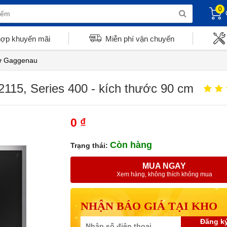
0
hợp khuyến mãi
Miễn phí vận chuyển
ừ Gaggenau
115, Series 400 - kích thước 90 cm
0 ₫
Còn hàng
Trạng thái:
MUA NGAY
Xem hàng, không thích không mua
NHẬN BÁO GIÁ TẠI KHO
Đăng k