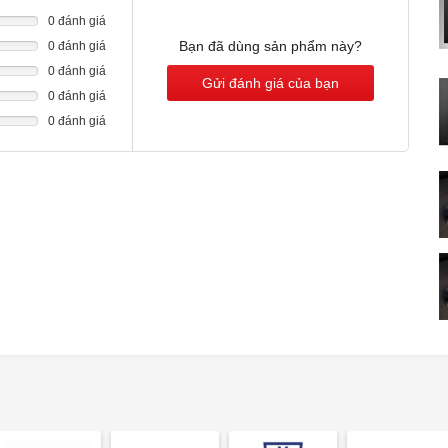
n mỏng phải được đảm bảo bằng kết cấu nền phù hợp. Tính đến
K
0 đánh giá
K
Bạn đã dùng sản phẩm này?
0 đánh giá
K
0 đánh giá
C
g hợp hoặc gỗ nguyên khối. Phải tính đến khả năng chịu nhiệt
Gửi đánh giá của bạn
0 đánh giá
C
iệu khác, vui lòng tham khảo ý kiến ​​của nhà sản xuất mặt bàn
Đ
0 đánh giá
<
đều trên phớt. Không sử dụng lớp lót có chọn lọc.
K
Đ
 thước khi kết hợp và vết cắt trên mặt bàn làm việc.
H
phải bố trí chiều rộng web 50 mm giữa các phần cắt riêng lẻ.
C
n bổ nhiệt độ tối ưu, nên sử dụng dụng cụ nấu có đế bánh
T
n
Đ
K
 no. 17006184 Chảo cảm biến chiên, ø 24 cm ET no.
C
019 Chảo chiên cảm biến, ø 32 cm
N
C
B
K
C
B