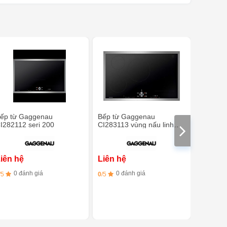
ếp từ Gaggenau
Bếp từ Gaggenau
Bếp từ 
I282112 seri 200
CI283113 vùng nấu linh
CI29210
hoạt
iên hệ
Liên hệ
Liên h
0 đánh giá
0 đánh giá
0 đ
/5
0
/5
0
/5