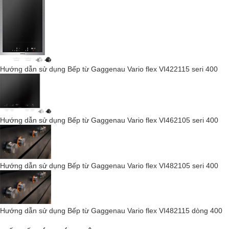
Chức năng cảm biến rang.
Phát hiện nồi.
Chức năng tăng cường cho cả hai bề mặt nấu.
Sự an toàn
Chỉ báo nhiệt dư.
Hướng dẫn sử dụng Bếp từ Gaggenau Vario flex VI422115 seri 400
Chỉ số hoạt động.
Tắt máy an toàn.
Thông tin quy hoạch
Hướng dẫn sử dụng Bếp từ Gaggenau Vario flex VI462105 seri 400
Chỉ thích hợp cho dụng cụ nấu bằng sắt từ. Để phân bổ
nhiệt độ tối ưu, nên sử dụng dụng cụ nấu có đáy bánh
sandwich.
Hướng dẫn sử dụng Bếp từ Gaggenau Vario flex VI482105 seri 400
Thiết bị có thể được gắn vào bàn làm việc từ phía trên.
Trọng lượng của thiết bị: xấp xỉ. 9kg.
Dữ liệu kết nối
Hướng dẫn sử dụng Bếp từ Gaggenau Vario flex VI482115 dòng 400
Tổng tải kết nối 3,7 kW.