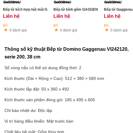
Bếp từ kích hợp hút mùi Gaggenau CV492105 serie 400
Bếp từ kính gốm GAGGENAU CI261115 lắp âm 
Liên hệ
Liên hệ
Liên hệ
0
/5
0
/5
0
/5
0 đánh giá
0 đánh giá
0 đánh giá
Thông số kỹ thuật Bếp từ Domino Gaggenau VI242120,
serie 200, 38 cm
Số vùng nấu có thể sử dụng đồng thời: 2
Kích thước (Dài × Rộng × Cao): 512 × 380 × 580 mm
Kích thước lắp đặt: 50 x 360 x 492
Kích thước sản phẩm đóng gói: 185 x 495 x 605
Chỉ báo nhiệt dư: Độc lập
Vị trí bảng điều khiển: Mặt trước bàn
Chất liệu bề mặt: Gốm thủy tinh