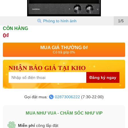
Phóng to hình ảnh
1/5
CÒN HÀNG
0₫
MUA GIÁ THƯỜNG
0₫
Có trả góp 0%
NHẬN BÁO GIÁ TẠI KHO
Đăng ký ngay
Gọi đặt mua:
02873006222
(7:30-22:00)
MUA NHƯ VUA - CHĂM SÓC NHƯ VIP
Miễn phí
công lắp đặt