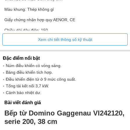
Màu khung: Thép không gỉ
Giấy chứng nhận hợp quy AENOR, CE
Chiều dài dây điện: 150
Xem chi tiết thông số kỹ thuật
Mã EAN 4242006280819
Công suất kết nối tối đa: 3700
Đặc điểm nổi bật
Cường độ điện áp 220-240
Núm điều khiển có vòng sáng.
Tần số 50; 60
Bảng điều khiển tích hợp.
Điều khiển điện tử ở 9 mức công suất.
Tổng tải kết nối 3,7 kW.
Cảnh báo nhiệt dư.
Bài viết đánh giá
Bếp từ Domino Gaggenau VI242120,
serie 200, 38 cm