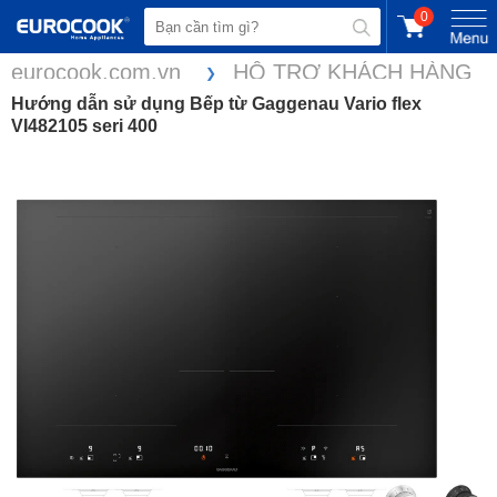
0
eurocook.com.vn
HỖ TRỢ KHÁCH HÀNG
Hướng dẫn sử dụng Bếp từ Gaggenau Vario flex
VI482105 seri 400