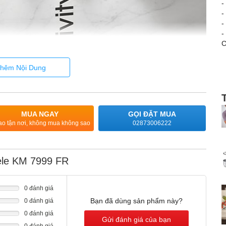
-
-
-
-
-
B
hêm Nội Dung
-
-
-
-
MUA NGAY
GỌI ĐẶT MUA
T
ao tận nơi, không mua không sao
02873006222
-
-
-
-
ele KM 7999 FR
-
b
-
0 đánh giá
b
Bạn đã dùng sản phẩm này?
0 đánh giá
-
0 đánh giá
-
giữ ổn định và không có gì bị cháy.
Gửi đánh giá của bạn
-
0 đánh giá