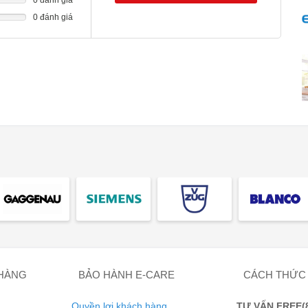
-
0 đánh giá
-
-
-
-
 HÀNG
BẢO HÀNH E-CARE
CÁCH THỨC
Quyền lợi khách hàng
TƯ VẤN FREE(8: