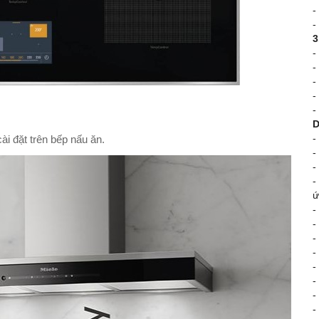
-
-
3
-
-
-
-
-
D
-
ài đặt trên bếp nấu ăn.
-
-
-
ứ
-
-
-
-
-
-
-
-