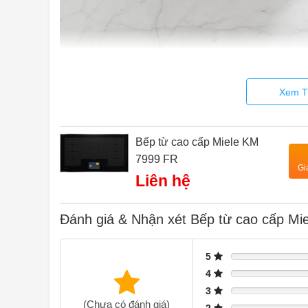
Xem T
Bếp từ cao cấp Miele KM
7999 FR
Gi
Liên hệ
Đánh giá & Nhận xét Bếp từ cao cấp Mi
5
KIỂM SOÁT NHIỆT ĐỘ
4
Nướng chưa bao giờ được dễ dàng hơn
3
- Kết quả chiên luôn hoàn hảo: nhiệt độ của chảo được 
(Chưa có đánh giá)