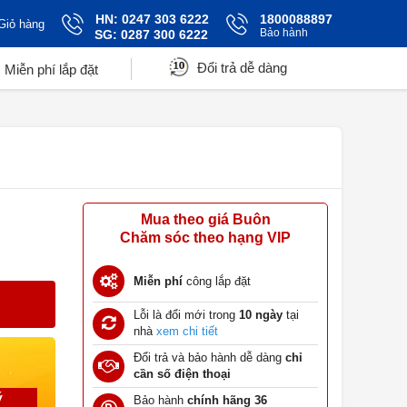
HN: 0247 303 6222
1800088897
Giỏ hàng
Bảo hành
SG: 0287 300 6222
Đổi trả dễ dàng
Miễn phí lắp đặt
Mua theo giá Buôn
Chăm sóc theo hạng VIP
Miễn phí
công lắp đặt
Lỗi là đổi mới trong
10 ngày
tại
nhà
xem chi tiết
Đổi trả và bảo hành dễ dàng
chỉ
cần số điện thoại
ý
Bảo hành
chính hãng 36