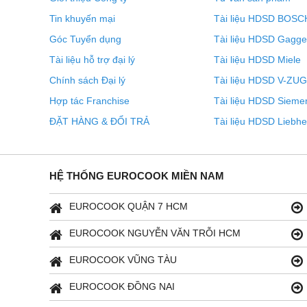
Tin khuyến mại
Tài liệu HDSD BOSC
Góc Tuyển dụng
Tài liệu HDSD Gagg
Tài liệu hỗ trợ đại lý
Tài liệu HDSD Miele
Chính sách Đại lý
Tài liệu HDSD V-ZUG
Hợp tác Franchise
Tài liệu HDSD Sieme
ĐẶT HÀNG & ĐỔI TRẢ
Tài liệu HDSD Liebhe
IM LẶNG DI CHUYỂN
HỆ THỐNG EUROCOOK MIỀN NAM
Di chuyển chậu lặng lẽ
- Xử lý nhẹ nhàng: Với SilentMove, bạn có thể di chu
EUROCOOK QUẬN 7 HCM
tiện.
EUROCOOK NGUYỄN VĂN TRỖI HCM
EUROCOOK VŨNG TÀU
EUROCOOK ĐỒNG NAI