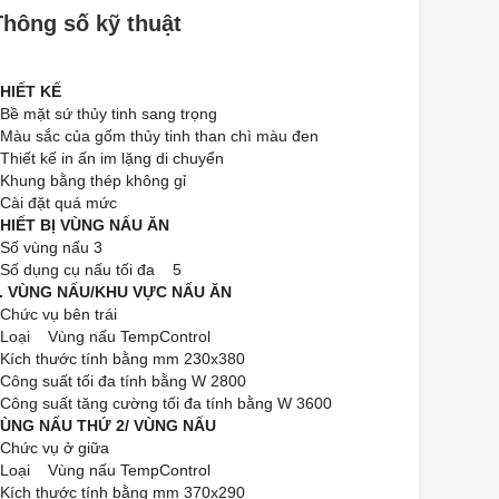
Thông số kỹ thuật
HIẾT KẾ
 Bề mặt sứ thủy tinh sang trọng
 Màu sắc của gốm thủy tinh than chì màu đen
 Thiết kế in ấn im lặng di chuyển
 Khung bằng thép không gỉ
 Cài đặt quá mức
HIẾT BỊ VÙNG NẤU ĂN
 Số vùng nấu 3
 Số dụng cụ nấu tối đa 5
. VÙNG NẤU/KHU VỰC NẤU ĂN
 Chức vụ bên trái
 Loại Vùng nấu TempControl
 Kích thước tính bằng mm 230x380
 Công suất tối đa tính bằng W 2800
 Công suất tăng cường tối đa tính bằng W 3600
ÙNG NẤU THỨ 2/ VÙNG NẤU
 Chức vụ ở giữa
 Loại Vùng nấu TempControl
 Kích thước tính bằng mm 370x290