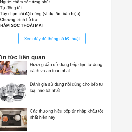
 Người chăm sóc từng phút
 Tự động tắt
 Tùy chọn cài đặt riêng (ví dụ: âm báo hiệu)
 Chương trình hỗ trợ
C
HĂM SÓC THOẢI MÁI
 Dễ dàng làm sạch gốm thủy tinh
ẢO VỆ
Xem đầy đủ thông số kỹ thuật
 Tắt máy an toàn
 Quạt làm mát tích hợp
 Bảo vệ quá nhiệt
Tin tức liên quan
 Chỉ báo nhiệt dư
Hướng dẫn sử dụng bếp điện từ đúng
HÔNG SỐ KỸ THUẬT
cách và an toàn nhất
 Kích thước tính bằng mm (chiều rộng) 942
 Kích thước tính bằng mm (chiều cao) 68
Đánh giá sử dụng nồi dùng cho bếp từ
 Chiều cao lắp đặt với hộp thông gió tính bằng mm 61
 Kích thước tính bằng mm (độ sâu) 526
loại nào tốt nhất
 Kích thước cắt ra tính bằng mm (chiều rộng) để lắp đặt
ề mặt 916
 Kích thước cắt ra tính bằng mm (độ sâu) để lắp đặt trên
Các thương hiệu bếp từ nhập khẩu tốt
ề mặt 500
nhất hiện nay
 Trọng lượng tính bằng kg 22
 Tổng tải kết nối tính bằng kW 10h35
 Điện áp tính bằng V 230