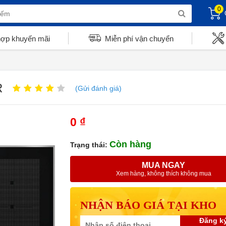
0
hợp khuyến mãi
Miễn phí vận chuyển
R
(Gửi đánh giá)
0 ₫
Còn hàng
Trạng thái:
MUA NGAY
Xem hàng, không thích không mua
NHẬN BÁO GIÁ TẠI KHO
Đăng k