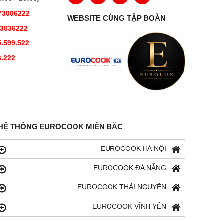
73006222
WEBSITE CÙNG TẬP ĐOÀN
73036222
.599.522
6.222
HỆ THỐNG EUROCOOK MIỀN BẮC
EUROCOOK HÀ NỘI
EUROCOOK ĐÀ NẴNG
EUROCOOK THÁI NGUYÊN
EUROCOOK VĨNH YÊN