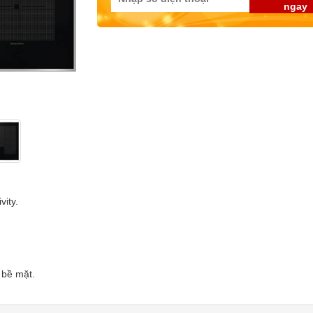
ngay
ity.
 bề mặt.