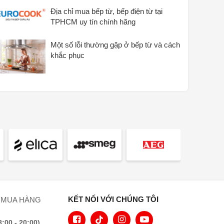
 Tần số tính bằng Hz 50.00-60.00
Địa chỉ mua bếp từ, bếp điện từ tại
 Chiều dài đường dây cấp điện tính bằng m 1.30
TPHCM uy tín chính hãng
BAO GỒM CUNG CẤP
 Cáp kết nối
Một số lỗi thường gặp ở bếp từ và cách
 Thanh WLAN XKS 3170 W
khắc phục
 EAN 4002516230373
KẾT NỐI VỚI CHÚNG TÔI
 MUA HÀNG
00 - 20:00)