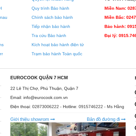
H
Quy trình Bảo hành
Miền Nam: 028
enau
Chính sách bảo hành
Miền Bắc: 024
Tiếp nhận bảo hành
Bảo hành: 0915
Tra cứu Bảo hành
Đại lý: 0915.74
ns
Kích hoạt bảo hành điện tử
rr
Trạm bảo hành Toàn quốc
EUROCOOK QUẬN 7 HCM
22 Lê Thị Chợ, Phú Thuận, Quận 7
yển dụng cụ nấu nướng của mình một cách nhẹ nhàng và thuận
Email: info@eurocook.com.vn
Điện thoại:
02873006222
- Hotline:
0915746222 - Ms Hằng
Giới thiệu showrom
Bản đồ đường đi