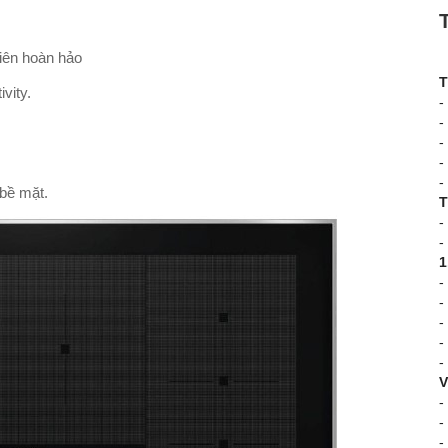
hiên hoàn hảo
T
vity.
-
-
-
-
-
 bề mặt.
T
-
-
1
-
-
-
-
-
V
-
-
-