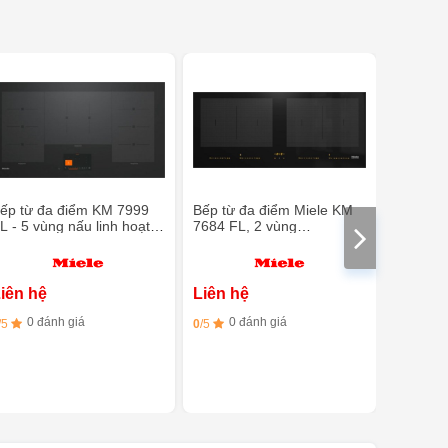
ếp từ đa điểm KM 7999
Bếp từ đa điểm Miele KM
Bếp từ k
L - 5 vùng nấu linh hoạt,
7684 FL, 2 vùng
Miele K
empControl
PowerFlex
vùng nấ
iên hệ
Liên hệ
Liên h
0 đánh giá
0 đánh giá
0 đ
/5
0
/5
0
/5