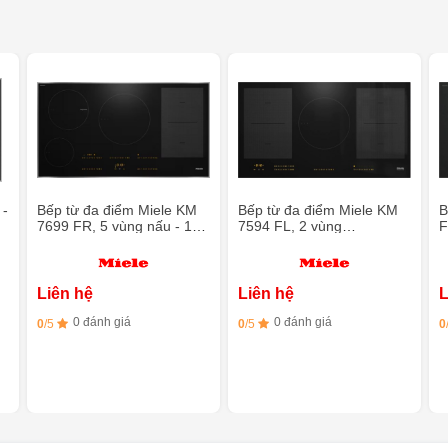
 -
Bếp từ đa điểm Miele KM
Bếp từ đa điểm Miele KM
B
7699 FR, 5 vùng nấu - 1
7594 FL, 2 vùng
F
vùng PowerFlex và 1 vùng
PowerFlex
T
TempControl
Liên hệ
Liên hệ
L
0 đánh giá
0 đánh giá
0
/5
0
/5
0