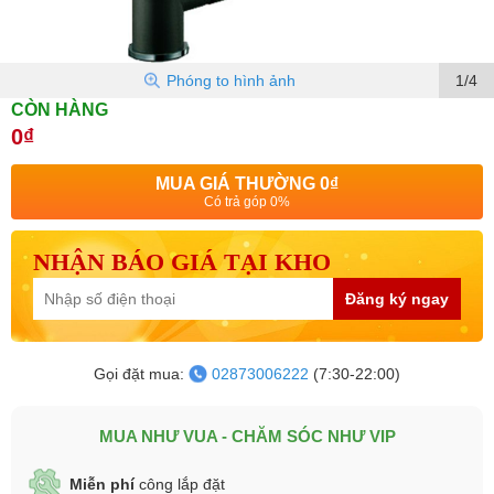
Phóng to hình ảnh
1/4
CÒN HÀNG
0₫
MUA GIÁ THƯỜNG
0₫
Có trả góp 0%
NHẬN BÁO GIÁ TẠI KHO
Đăng ký ngay
Gọi đặt mua:
02873006222
(7:30-22:00)
MUA NHƯ VUA - CHĂM SÓC NHƯ VIP
Miễn phí
công lắp đặt