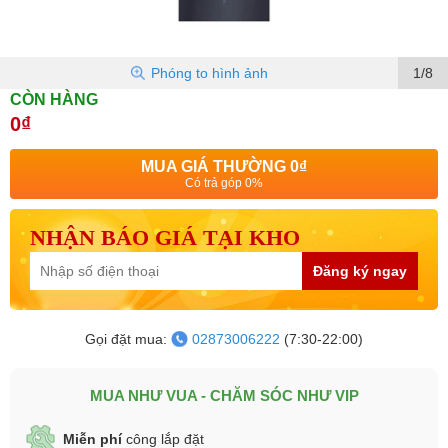
Phóng to hình ảnh
1/8
CÒN HÀNG
0₫
MUA GIÁ THƯỜNG
0₫
Có trả góp 0%
NHẬN BÁO GIÁ TẠI KHO
Đăng ký ngay
Gọi đặt mua:
02873006222
(7:30-22:00)
MUA NHƯ VUA - CHĂM SÓC NHƯ VIP
Miễn phí
công lắp đặt