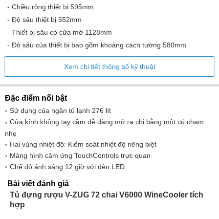
- Chiều rộng thiết bị 595mm
- Độ sâu thiết bị 552mm
- Thiết bị sâu có cửa mở 1128mm
- Độ sâu của thiết bị bao gồm khoảng cách tường 580mm
- Trọng lượng lề đường 89kg
Xem chi tiết thông số kỹ thuật
Năng lượng
Đặc điểm nổi bật
- Đánh giá hiện tại 1,0 A
Sử dụng của ngăn tủ lạnh 276 lít
- Lớp hiệu quả năng lượng G
Cửa kính không tay cầm dễ dàng mở ra chỉ bằng một cú chạm
- Tiêu thụ năng lượng hàng năm 178,0 kWh
nhẹ
- Nguồn sáng phải được thay thế bởi chuyên gia Đúng
Hai vùng nhiệt độ: Kiểm soát nhiệt độ riêng biệt
- vzgpi_điện danh định_hệ thống sưởi ấm 15,0W
Màng hình cảm ứng TouchControls trực quan
- Điện áp định mức (1) 220-240V~
Chế độ ánh sáng 12 giờ với đèn LED
- Tần số (1) 50Hz
Bài viết đánh giá
- Công suất định mức (1) 0,24kW
Tủ đựng rượu V-ZUG 72 chai V6000 WineCooler tích
- Giá trị phòng ngừa rủi ro (1) 10A
hợp
- Loại ổ cắm Schuko 16A