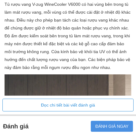
Tủ rượu vang V-zug WineCooler V6000 có hai vùng bên trong tủ
- Cáp kết nối 2,1m
làm mát rượu vang, mỗi vùng có thể được cài đặt ở nhiệt độ khác
nhau. Điều này cho phép bạn tách các loại rượu vang khác nhau
Dữ liệu khác
để chúng được giữ ở nhiệt độ bảo quản hoặc phục vụ chính xác.
- Chất làm lạnh R600a
Độ ẩm được kiểm soát bên trong tủ làm mát rượu vang, trong khi
- Phát thải tiếng ồn trong không khí 32dB(A)
máy nén được thiết kế đặc biệt và các kệ gỗ cao cấp đảm bảo
- Lớp phát ra âm thanh trong không khí b
môi trường không rung. Cửa kính bảo vệ khỏi tia UV có thể ảnh
- Lớp khí hậu SN-T
hưởng đến chất lượng rượu vang của bạn. Các biện pháp bảo vệ
này đảm bảo rằng mỗi ngụm rượu đều ngon như nhau.
Sản phẩm đã chọn
- Điều số 5109500010
- Mã EAN 7630029456576
- Điều số của người tiền nhiệm 5109500002
Đọc chi tiết bài viết đánh giá
- Danh mục sản phẩm Tủ lạnh/tủ đông
- Kiểu WC6T-51095
- Loại thiết bị làm mát Tủ rượu vang
Đánh giá
ĐÁNH GIÁ NGAY
- Tiêu chuẩn chiều rộng 60cm