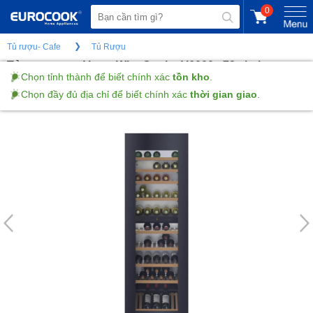
0
Tủ rượu- Cafe
Tủ Rượu
Tủ rượu vang V-zug WineCooler V6000 - 72 chai
(Gửi đánh giá)