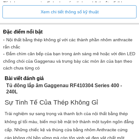
Tích hợp mạng gia đình cho các dịch vụ kỹ thuật số (Home
Connect) không dây qua WiFi.
Xem chi tiết thông số kỹ thuật
Việc sử dụng chức năng Home Connect phụ thuộc vào các
dịch vụ Home Connect, không có sẵn ở mọi quốc gia. Để
Đặc điểm nổi bật
biết thêm thông tin, vui lòng kiểm tra: home-connect.com.
Nội thất bằng thép không gỉ với các thành phần nhôm anthracite
Đóng băng
rắn chắc
Đắm chìm căn bếp của bạn trong ánh sáng mê hoặc với đèn LED
Công nghệ không đóng băng với khả năng đông lạnh nhanh ở
chống chói của Gaggenau và trưng bày các món ăn của bạn theo
nhiệt độ -30 °C.
cách chưa từng có
Nhiệt độ có thể điều chỉnh từ -24 °C đến -14 °C.
Bài viết đánh giá
Tủ đông lắp âm Gaggenau RF410304 Series 400 -
Ngăn đông 4 sao.
240L
Công suất đông lạnh 16 kg/24h.
Sự Tinh Tế Của Thép Không Gỉ
Thời gian lưu trữ sau khi xảy ra sự cố là 6 giờ.
Trải nghiệm sự sang trọng và thanh lịch của nội thất bằng thép
4 kệ kính an toàn, kính trắng, trong đó có 4 kệ có thể điều chỉnh
không gỉ tối màu, biến mọi bề mặt trở thành một tuyên ngôn đẳng
độ cao riêng lẻ.
cấp. Những chiếc kệ và thùng cửa bằng nhôm Anthracite cứng
cáp không chỉ bền vững mà còn tôn vinh vẻ đẹp vật chất một
2 ngăn kéo có thể mở rộng hoàn toàn với mặt trước trong suốt.