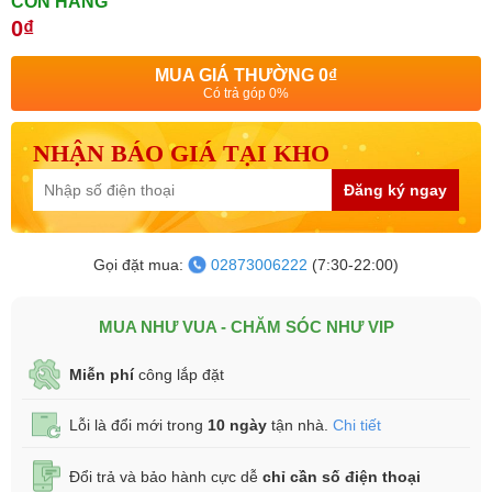
CÒN HÀNG
0₫
MUA GIÁ THƯỜNG
0₫
Có trả góp 0%
NHẬN BÁO GIÁ TẠI KHO
Đăng ký ngay
Gọi đặt mua:
02873006222
(7:30-22:00)
MUA NHƯ VUA - CHĂM SÓC NHƯ VIP
Miễn phí
công lắp đặt
Lỗi là đổi mới trong
10 ngày
tận nhà.
Chi tiết
Đổi trả và bảo hành cực dễ
chỉ cần số điện thoại