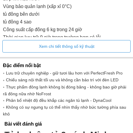
Vùng bảo quản lạnh (xấp xỉ 0°C)
tủ đông bên dưới
tủ đông 4 sao
Công suất cấp đông 6 kg trong 24 giờ
Thời gian lưu trữ 9 giờ trong trường hợp có lỗi
tổng thể tích có thể sử dụng: 244 l
Xem chi tiết thông số kỹ thuật
Dung tích sử dụng của tủ lạnh: 174 l
trong đó dung tích hữu ích vùng lạnh: 71 l
Đặc điểm nổi bật
Thể tích tủ đông có thể sử dụng: 70 l
Lưu trữ chuyên nghiệp - giữ tươi lâu hơn với PerfectFresh Pro
Mạch siêu mát
Chiếu sáng nội thất tối ưu và không cần bảo trì với đèn LED
Chức năng siêu đông/siêu đông
Thực phẩm đông lạnh không bị đóng băng - không bao giờ phải
Công nghệ No-Frost chống đóng băng
rã đông nữa nhờ NoFrost
điều khiển nhiệt độ điện tử
Phân bổ nhiệt độ đều khắp các ngăn tủ lạnh - DynaCool
Công suất âm thanh tiếng ồn: 35 dB
Không có sự ngưng tụ có thể nhìn thấy nhờ bức tường phía sau
khô
tiếng ồn phát ra loại B
Chiều rộng: 55,9 cm
Bài viết đánh giá
Chiều cao: 177 cm