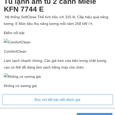
Tủ lạnh âm tủ 2 cánh Miele
Chiều sâu: 54,6 cm
KFN 7744 E
Chiều dài dây kết nối: 220 cm
Hệ thống SoftClose Thể tích hữu ích 315 lít, Cấp hiệu quả năng
Số cửa: 2
lượng: E ​​Mức tiêu thụ năng lượng mỗi năm 258 kW / h
Bản lề phải của cửa
Chặn cửa có thể thay đổi
Điểm nổi bật
ComfortClean
Làm sạch nhanh chóng: Các giá treo cửa bên trong chất lượng
cao có thể dễ dàng làm sạch bằng máy rửa chén.
Không có sương giá
Không cần rã đông nữa: Với khả năng làm mát bằng không khí
Đọc chi tiết bài viết đánh giá
tuần hoàn, băng sẽ không còn hình thành bên trong và do đó tiết
kiệm được thời gian rã đông.