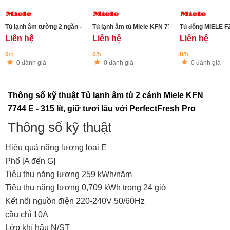
Tủ lạnh âm tường 2 ngăn - ngăn đá dưới Miele KFN 7774 D
Tủ lạnh âm tủ Miele KFN 7734 D - 253 lít
Tủ đông MIELE F
Liên hệ
Liên hệ
Liên hệ
0
/5
0
/5
0
/5
0 đánh giá
0 đánh giá
0 đánh giá
Thông số kỹ thuật Tủ lạnh âm tủ 2 cánh Miele KFN
7744 E - 315 lít, giữ tươi lâu với PerfectFresh Pro
Thông số kỹ thuật
Hiệu quả năng lượng loại E
Phổ [A đến G]
Tiêu thụ năng lượng 259 kWh/năm
Tiêu thụ năng lượng 0,709 kWh trong 24 giờ
Kết nối nguồn điện 220-240V 50/60Hz
cầu chì 10A
Lớp khí hậu N/ST