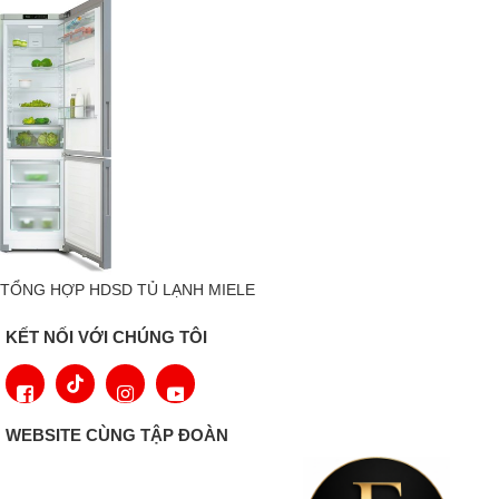
kéo. Hệ thống đèn LED sáng cũng được tích hợp để có cái nhìn
tổng quan hoàn hảo. Điều này làm cho PerfectFresh Pro trở
thành kho lưu trữ độ tươi tốt nhất từ ​​Miele.
ComfortSize
Thể tích lớn hơn: Các thiết bị làm lạnh Miele với ComfortSize
cung cấp cho bạn đủ không gian để lưu trữ thực phẩm một cách
thuận tiện. Nhờ độ sâu lớn hơn, bạn có thể dễ dàng đặt khay
nướng phía trên ngăn PerfectFresh Pro hoặc PerfectFresh
TỔNG HỢP HDSD TỦ LẠNH MIELE
Active. Bằng cách này, ngay cả những vật dụng cồng kềnh cũng
có thể được sắp xếp một cách dễ dàng và thoải mái.
KẾT NỐI VỚI CHÚNG TÔI
Kết nối thiết bị gia dụng với Miele@home
WEBSITE CÙNG TẬP ĐOÀN
Với hệ thống Miele@home sáng tạo của chúng tôi, bạn có thể
khai thác triệt để tiềm năng của các thiết bị Miele và làm cho cuộc