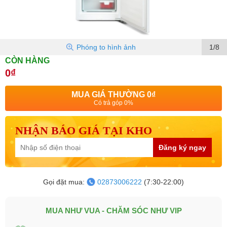
Phóng to hình ảnh
1/8
CÒN HÀNG
0₫
MUA GIÁ THƯỜNG
0₫
Có trả góp 0%
NHẬN BÁO GIÁ TẠI KHO
Đăng ký ngay
Gọi đặt mua:
02873006222
(7:30-22:00)
MUA NHƯ VUA - CHĂM SÓC NHƯ VIP