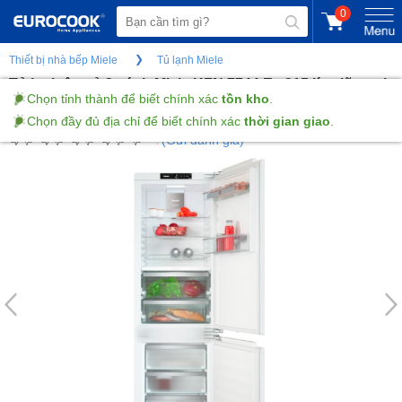
0
Thiết bị nhà bếp Miele
Tủ lạnh Miele
Tủ lạnh âm tủ 2 cánh Miele KFN 7744 E - 315 lít, giữ tươi
lâu với PerfectFresh Pro
(Gửi đánh giá)