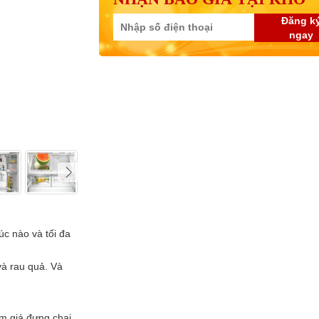
Đăng k
ngay
c nào và tối đa
và rau quả. Và
m giá đựng chai