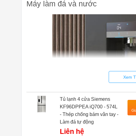
Máy làm đá và nước
Xem T
Tủ lạnh 4 cửa Siemens
KF96DPPEA iQ700 - 574L
Gi
- Thép chống bám vân tay -
Làm đá tự động
Máy phân phối đá và nước có kết nối với nguồn cấp n
Liên hệ
lạnh vô tận ngay tại nhà. Bạn sẽ không bao giờ phải chờ