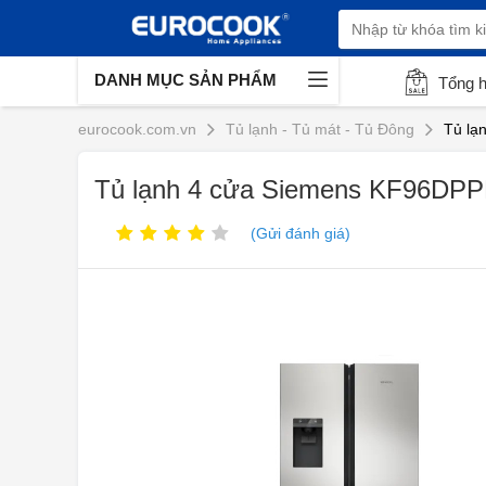
DANH MỤC SẢN PHẨM
Tổng 
eurocook.com.vn
Tủ lạnh - Tủ mát - Tủ Đông
Tủ lạ
Tủ lạnh 4 cửa Siemens KF96DPPE
(Gửi đánh giá)