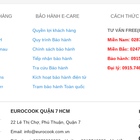
ưu trữ vượt trội và ngăn riêng biệt cho thịt và cá với nguồn
 HÀNG
BẢO HÀNH E-CARE
CÁCH THỨC
ả tươi lâu hơn và cung cấp đủ không gian để lưu trữ thực phẩm
Quyền lợi khách hàng
TƯ VẤN FREE(8:
H
Quy trình Bảo hành
Miền Nam: 028
enau
Chính sách bảo hành
Miền Bắc: 024
Tiếp nhận bảo hành
Bảo hành: 0915
Tra cứu Bảo hành
Đại lý: 0915.74
ns
Kích hoạt bảo hành điện tử
rr
Trạm bảo hành Toàn quốc
EUROCOOK QUẬN 7 HCM
22 Lê Thị Chợ, Phú Thuận, Quận 7
Email: info@eurocook.com.vn