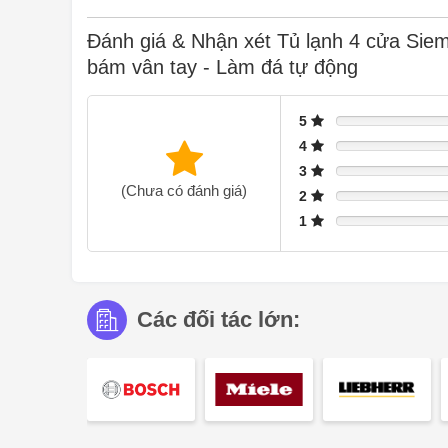
bạn luôn có sẵn đồ uống giải khát mà không phải chờ đ
nào một cách dễ dàng.
Đánh giá & Nhận xét Tủ lạnh 4 cửa Si
bám vân tay - Làm đá tự động
Hệ thống HyperFresh <0 °C>
5
4
3
(Chưa có đánh giá)
2
1
Các đối tác lớn: