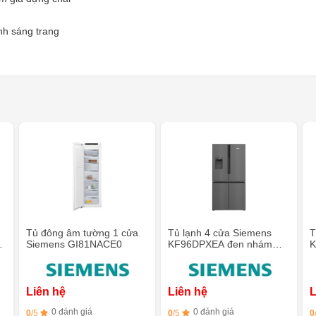
nh sáng trang
Tủ đông âm tường 1 cửa
Tủ lạnh 4 cửa Siemens
T
 -
Siemens GI81NACE0
KF96DPXEA đen nhám
K
chống bám vân tay
h
Liên hệ
Liên hệ
L
0 đánh giá
0 đánh giá
0
/5
0
/5
0