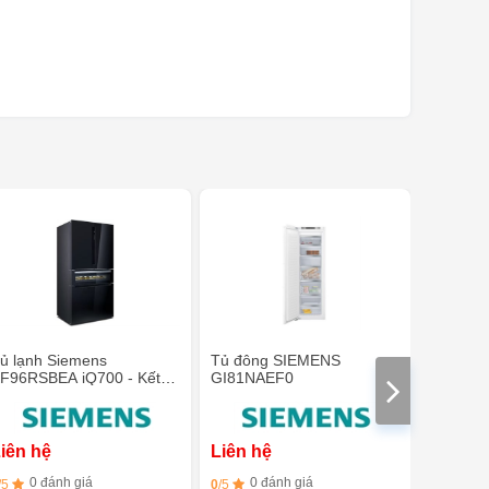
ủ lạnh Siemens
Tủ đông SIEMENS
Tủ mát 
F96RSBEA iQ700 - Kết
GI81NAEF0
Siemen
ợp tủ rượu vang
iên hệ
Liên hệ
Liên h
0 đánh giá
0 đánh giá
0 đ
/5
0
/5
0
/5