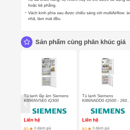
hoặc kệ phẳng.
Vách kính phía sau được chiếu sáng với multiAirflow: á
nhã, làm mát đều.
Sản phẩm cùng phân khúc giá
Tủ lạnh lắp âm Siemens
Tủ lạnh Siemens
KB96NVSE0 iQ300
KI86NADD0 iQ500 - 260L
ngăn đá dưới
Liên hệ
Liên hệ
0 đánh giá
0 đánh giá
0
/5
0
/5