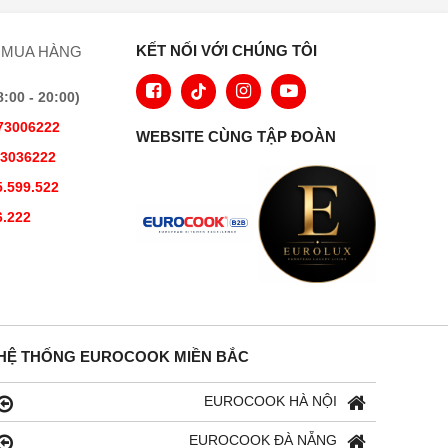
KẾT NỐI VỚI CHÚNG TÔI
 MUA HÀNG
00 - 20:00)
73006222
WEBSITE CÙNG TẬP ĐOÀN
73036222
.599.522
6.222
HỆ THỐNG EUROCOOK MIỀN BẮC
EUROCOOK HÀ NỘI
EUROCOOK ĐÀ NẴNG