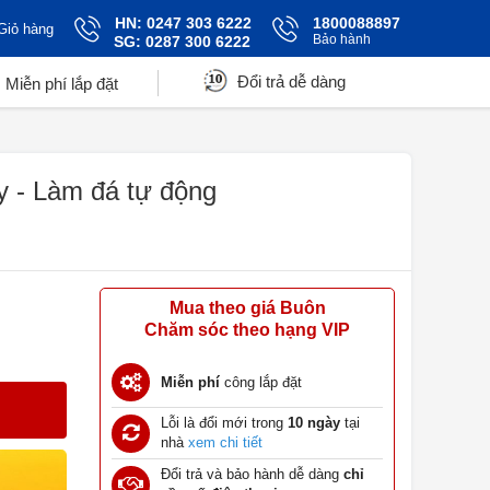
HN: 0247 303 6222
1800088897
Giỏ hàng
Bảo hành
SG: 0287 300 6222
Đổi trả dễ dàng
Miễn phí lắp đặt
 - Làm đá tự động
Mua theo giá Buôn
Chăm sóc theo hạng VIP
Miễn phí
công lắp đặt
Lỗi là đổi mới trong
10 ngày
tại
nhà
xem chi tiết
Đổi trả và bảo hành dễ dàng
chỉ