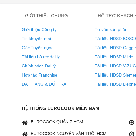
Tủ lạnh Siemens KF96DPXEA của Mỹ cung cấp khả năng l
GIỚI THIỆU CHUNG
HỖ TRỢ KHÁCH
cung cấp khí lạnh riêng. Nó giữ cho trái cây và rau qu
thoải mái.
Giới thiệu Công ty
Tư vấn sản phẩm
Công nghệ NoFrost
Tin khuyến mại
Tài liệu HDSD BOSC
Góc Tuyển dụng
Tài liệu HDSD Gagg
Tài liệu hỗ trợ đại lý
Tài liệu HDSD Miele
Chính sách Đại lý
Tài liệu HDSD V-ZUG
Hợp tác Franchise
Tài liệu HDSD Sieme
ĐẶT HÀNG & ĐỔI TRẢ
Tài liệu HDSD Liebhe
HỆ THỐNG EUROCOOK MIỀN NAM
EUROCOOK QUẬN 7 HCM
EUROCOOK NGUYỄN VĂN TRỖI HCM