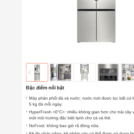
Đặc điểm nổi bật
Máy phân phối đá và nước: nước mới được lọc bất cứ lú
5 kg đá mỗi ngày.
HyperFresh <0°C>: nhiều không gian hơn cho trái cây 
một môi trường đặc biệt lạnh cho cá và thịt.
NoFrost: không bao giờ rã đông nữa.
Kệ đa chức năng: kệ nhôm này có thể được sử dụng là