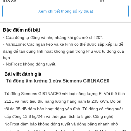
Độ ồn
B
Kích thước
1772x558x5
Xem chi tiết thông số kỹ thuật
Khối lượng tịnh
64,1kg
Đặc điểm nổi bật
Cửa đóng tự động và nhẹ nhàng khi góc mở chỉ 20°.
VarioZone: Các ngăn kéo và kệ kính có thể được sắp xếp lại dễ
dàng để tận dụng linh hoạt không gian trong khu vực tủ đông của
bạn.
NoFrost: không đóng tuyết.
Bài viết đánh giá
Tủ đông âm tường 1 cửa Siemens GI81NACE0
Tủ đông Siemens GI81NACE0 với loại năng lượng E. Với thể tích
212L và mức tiêu thụ năng lượng hàng năm là 235 kWh. Độ ồn
tối đa 35 dB đảm bảo hoạt động yên tĩnh. Tủ đông có công suất
cấp đông 13,8 kg/24h và thời gian tích tụ 8 giờ. Công nghệ
NoFrost đảm bảo không đóng tuyết và đóng băng nhanh nhờ