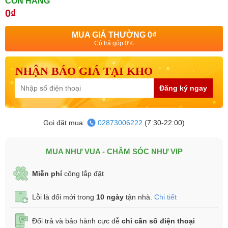
CÒN HÀNG
0₫
MUA GIÁ THƯỜNG
0₫
Có trả góp 0%
NHẬN BÁO GIÁ TẠI KHO
Đăng ký ngay
Gọi đặt mua:
02873006222
(7:30-22:00)
MUA NHƯ VUA - CHĂM SÓC NHƯ VIP
Miễn phí
công lắp đặt
Lỗi là đổi mới trong
10 ngày
tận nhà.
Chi tiết
Đổi trả và bảo hành cực dễ
chỉ cần số điện thoại