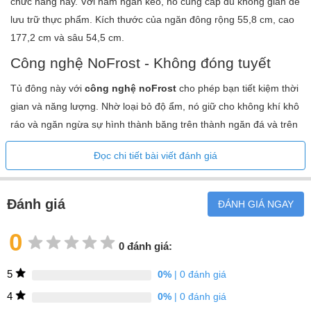
chức năng này. Với năm ngăn kéo, nó cung cấp đủ không gian để
lưu trữ thực phẩm. Kích thước của ngăn đông rộng 55,8 cm, cao
177,2 cm và sâu 54,5 cm.
Công nghệ NoFrost - Không đóng tuyết
Tủ đông này với
công nghệ noFrost
cho phép bạn tiết kiệm thời
gian và năng lượng. Nhờ loại bỏ độ ẩm, nó giữ cho không khí khô
ráo và ngăn ngừa sự hình thành băng trên thành ngăn đá và trên
thực phẩm. Thiết bị này không chỉ hoạt động hiệu quả mà còn tiết
Đọc chi tiết bài viết đánh giá
kiệm công sức trong quá trình rã đông. Bạn sẽ không bao giờ
phải rã đông tủ đông nữa và thực phẩm đông lạnh của bạn sẽ có
thời hạn sử dụng lâu nhất có thể.
Đánh giá
ĐÁNH GIÁ NGAY
*Hình ảnh minh họa
0
0 đánh giá:
Máy nén phát minh
5
0%
| 0 đánh giá
Siemens GI81NACE0 có
máy nén biến tần thông minh
, là phụ
kiện lý tưởng cho tủ đông của bạn. Nhờ khả năng điều chỉnh nhiệt
4
0%
| 0 đánh giá