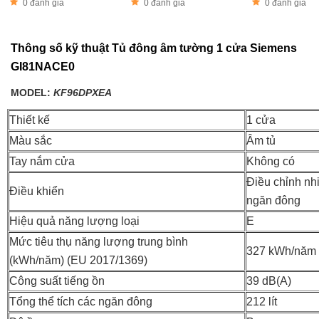
0 đánh giá
0 đánh giá
0 đánh giá
Thông số kỹ thuật Tủ đông âm tường 1 cửa Siemens
GI81NACE0
MODEL:
KF96DPXEA
Thiết kế
1 cửa
Màu sắc
Âm tủ
Tay nắm cửa
Không có
Điều chỉnh nhi
Điều khiển
ngăn đông
Hiệu quả năng lượng loại
E
Mức tiêu thụ năng lượng trung bình
327 kWh/năm
(kWh/năm) (EU 2017/1369)
Công suất tiếng ồn
39 dB(A)
Tổng thể tích các ngăn đông
212 lít