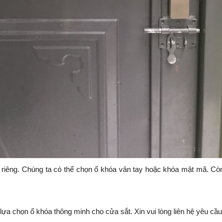
iêng. Chúng ta có thể chọn ổ khóa vân tay hoặc khóa mật mã. Còn 
ựa chọn ổ khóa thông minh cho cửa sắt. Xin vui lòng liên hệ yêu cầ