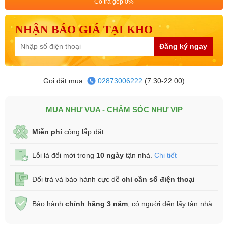
Có trả góp 0%
NHẬN BÁO GIÁ TẠI KHO
Đăng ký ngay
Gọi đặt mua:
02873006222
(7:30-22:00)
MUA NHƯ VUA - CHĂM SÓC NHƯ VIP
Miễn phí
công lắp đặt
Lỗi là đổi mới trong
10 ngày
tận nhà.
Chi tiết
Đổi trả và bảo hành cực dễ
chỉ cần số điện thoại
Bảo hành
chính hãng 3 năm
, có người đến lấy tận nhà