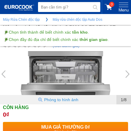
0
Máy Rửa Chén độc lập
Máy rửa chén độc lập Auto Dos
Máy rửa chén độc lập Miele G 7600 SC EDST/CLST
AutoDos
(Gửi đánh giá)
Phóng to hình ảnh
1/8
CÒN HÀNG
0₫
MUA GIÁ THƯỜNG
0₫