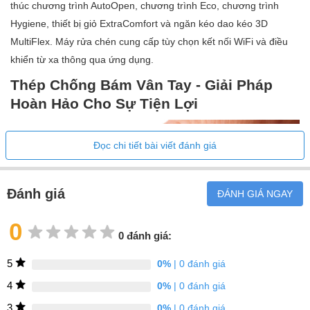
thúc chương trình AutoOpen, chương trình Eco, chương trình
Thời lượng chương trình ECO tính bằng phút
Hygiene, thiết bị giỏ ExtraComfort và ngăn kéo dao kéo 3D
Lớp phát ra tiếng ồn
MultiFlex. Máy rửa chén cung cấp tùy chọn kết nối WiFi và điều
Tiếng ồn phát ra tính bằng dB(A)
khiển từ xa thông qua ứng dụng.
Công nghệ EcoPower
Thép Chống Bám Vân Tay - Giải Pháp
Vệ sinh đã được chứng minh
Hoàn Hảo Cho Sự Tiện Lợi
Kết nối cho nước nóng
Một nửa tải
Đọc chi tiết bài viết đánh giá
TÍNH NĂNG ĐẶC BIỆT
Chương trình rửa tự động tiết kiệm nước
Đánh giá
ĐÁNH GIÁ NGAY
Sấy tự động mở
0
Cảm biến khô
0 đánh giá:
Sấy tua bin tuần hoàn
5
0%
| 0 đánh giá
Chế độ rửa thủy tinh
4
0%
| 0 đánh giá
CHƯƠNG TRÌNH RỬA
3
0%
| 0 đánh giá