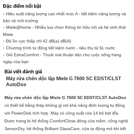
Đặc điểm nổi bật
Đóng-mở cửa 90 độ
•
Hiệu suất năng lượng cao nhất mức A - tiết kiệm năng lượng và
Hiển thị thời gian còn lại
•
bảo vệ môi trường
Hẹn giờ rửa
24 giờ
Miele@home - Nhiều lựa chọn thông tin hữu ích và hệ sinh thái
Âm báo tiến trình
•
Miele
Độ ồn cực thấp chỉ 42 dB(a) dB(A)
Đèn báo hoạt động
•
Chương trình tự động tiết kiệm nước - tiêu thụ từ 6L nước
HIỆU SUẤT NĂNG LƯỢNG
Giỏ ExtraComfort - Thoải mái thuận tiện cho cuộc sống hàng
ngày của bạn
Cấp hiệu quả năng lượng (A–G)
Bài viết đánh giá
Lượng nước tiêu thụ trong chương trình tự động
Máy rửa chén độc lập Miele G 7600 SC EDST/CLST
Lượng nước tiêu thụ trong chương trình ECO
AutoDos
trên mỗi chu kỳ chương trình (kWh)
Máy rửa chén độc lập Miele G 7600 SC EDST/CLST AutoDos
Tiêu thụ năng lượng trong chương trình ECO (kWh)
có thiết kế bằng thép không gỉ với khả năng định lượng tự động
Tiêu thụ năng lượng trong chương trình ECO
với PowerDisk tích hợp. Máy có công suất rửa 14 bộ bát đĩa.
sau 100 lần rửa (kWh)
Được trang bị hệ thống ComfortClose đóng cửa mềm, công nghệ
Giá trị tiêu thụ tính bằng kWh trong chương trình ECO
SensorDry, hệ thống Brilliant GlassCare, cửa tự động mở khi kết
với kết nối nước nóng