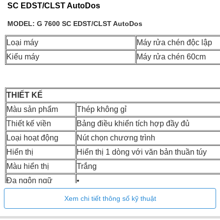
SC EDST/CLST AutoDos
MODEL:
G 7600 SC EDST/CLST AutoDos
Loại máy
Máy rửa chén độc lập
Kiểu máy
Máy rửa chén 60cm
THIẾT KẾ
Màu sản phẩm
Thép không gỉ
Thiết kế viền
Bảng điều khiển tích hợp đầy đủ
Loại hoạt động
Nút chọn chương trình
Hiển thị
Hiển thị 1 dòng với văn bản thuần túy
Màu hiển thị
Trắng
Đa ngôn ngữ
•
Xem chi tiết thông số kỹ thuật
TIỆN ÍCH