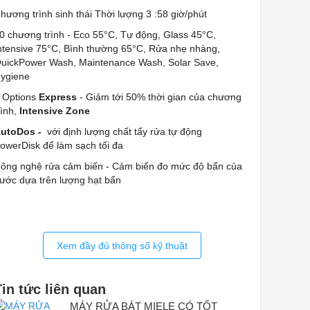
hương trình sinh thái Thời lượng 3 :58 giờ/phút
0 chương trình - Eco 55°C, Tự động, Glass 45°C,
ntensive 75°C, Bình thường 65°C, Rửa nhẹ nhàng,
uickPower Wash, Maintenance Wash, Solar Save,
ygiene
 Options
Express
- Giảm tới 50% thời gian của chương
rình,
Intensive Zone
utoDos -
với định lượng chất tẩy rửa tự động
owerDisk để làm sạch tối đa
ông nghệ rửa cảm biến - Cảm biến đo mức độ bẩn của
ước dựa trên lượng hạt bẩn
Xem đầy đủ thông số kỹ thuật
Tin tức liên quan
MÁY RỬA BÁT MIELE CÓ TỐT