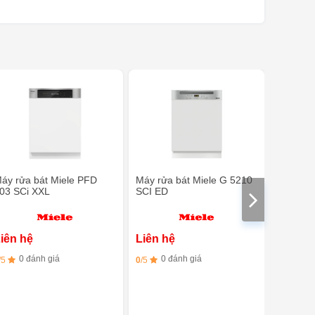
áy rửa bát Miele PFD
Máy rửa bát Miele G 5210
Máy rửa
03 SCi XXL
SCI ED
SCI BW
iên hệ
Liên hệ
Liên h
0 đánh giá
0 đánh giá
0 đ
/5
0
/5
0
/5