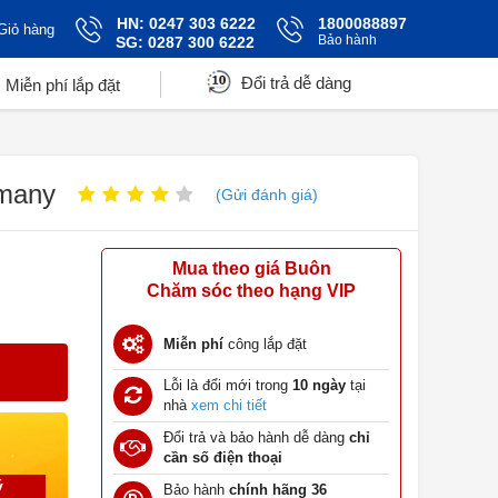
HN: 0247 303 6222
1800088897
Giỏ hàng
Bảo hành
SG: 0287 300 6222
Đổi trả dễ dàng
Miễn phí lắp đặt
rmany
(Gửi đánh giá)
Mua theo giá Buôn
Chăm sóc theo hạng VIP
Miễn phí
công lắp đặt
Lỗi là đổi mới trong
10 ngày
tại
nhà
xem chi tiết
Đổi trả và bảo hành dễ dàng
chỉ
cần số điện thoại
ý
Bảo hành
chính hãng 36