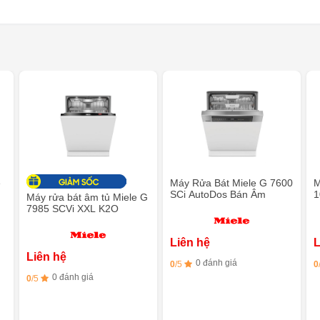
e
Máy Rửa Bát Miele G 7600
M
SCi AutoDos Bán Âm
1
Máy rửa bát âm tủ Miele G
7985 SCVi XXL K2O
Liên hệ
L
Liên hệ
0 đánh giá
0
/5
0
0 đánh giá
0
/5