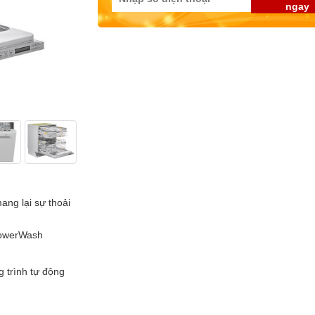
ngay
ang lại sự thoải
kPowerWash
g trình tự động