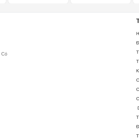
H
Đ
T
ô Có
T
K
C
C
C
D
T
Đ
T