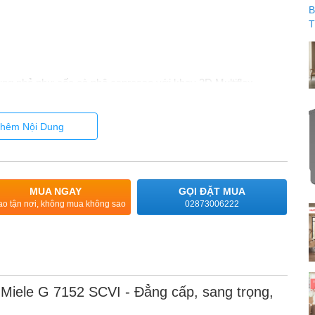
ụng nhỏ như cốc cà phê espresso với khay 3D Multiflex
đặt các vật dụng lớn hơn như dao nĩa hoặc đồ sành sứ, và việc
 lớn hơn vào giỏ bên dưới.
hêm Nội Dung
MUA NGAY
GỌI ĐẶT MUA
ao tận nơi, không mua không sao
02873006222
Miele G 7152 SCVI - Đẳng cấp, sang trọng,