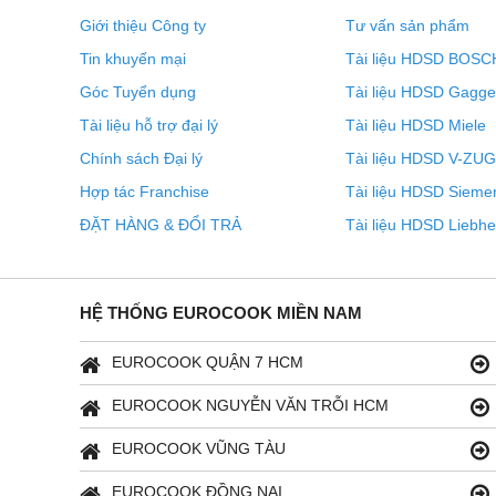
Giới thiệu Công ty
Tư vấn sản phẩm
Tin khuyến mại
Tài liệu HDSD BOSC
Góc Tuyển dụng
Tài liệu HDSD Gagg
Tài liệu hỗ trợ đại lý
Tài liệu HDSD Miele
Chính sách Đại lý
Tài liệu HDSD V-ZUG
Hợp tác Franchise
Tài liệu HDSD Sieme
ĐẶT HÀNG & ĐỔI TRẢ
Tài liệu HDSD Liebhe
HỆ THỐNG EUROCOOK MIỀN NAM
EUROCOOK QUẬN 7 HCM
EUROCOOK NGUYỄN VĂN TRỖI HCM
EUROCOOK VŨNG TÀU
EUROCOOK ĐỒNG NAI