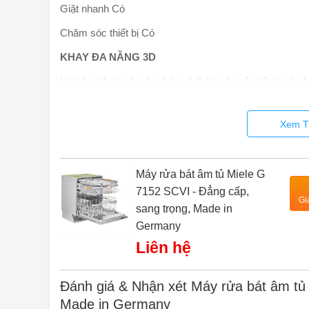
Giặt nhanh Có
Chăm sóc thiết bị Có
KHAY ĐA NĂNG 3D
Linh hoạt hơn cho dao kéo và thậm chí cả những vật d
mới. Các vị trí có thể điều chỉnh độ cao cho phép bạn 
điều chỉnh sang một bên cho phép bạn lắp các loại kính
Xem T
Máy rửa bát âm tủ Miele G
7152 SCVI - Đẳng cấp,
Gi
sang trọng, Made in
Germany
Liên hệ
Đánh giá & Nhận xét Máy rửa bát âm tủ 
Made in Germany