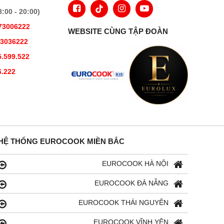
00 - 20:00)
73006222
WEBSITE CÙNG TẬP ĐOÀN
73036222
.599.522
6.222
HỆ THỐNG EUROCOOK MIỀN BẮC
EUROCOOK HÀ NỘI
EUROCOOK ĐÀ NẴNG
EUROCOOK THÁI NGUYÊN
EUROCOOK VĨNH YÊN