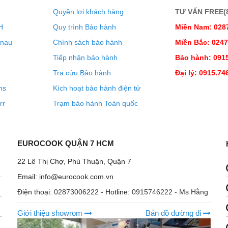
Quyền lợi khách hàng
TƯ VẤN FREE(8:
H
Quy trình Bảo hành
Miền Nam: 028
enau
Chính sách bảo hành
Miền Bắc: 024
Tiếp nhận bảo hành
Bảo hành: 0915
Tra cứu Bảo hành
Đại lý: 0915.74
ns
Kích hoạt bảo hành điện tử
rr
Trạm bảo hành Toàn quốc
EUROCOOK QUẬN 7 HCM
22 Lê Thị Chợ, Phú Thuận, Quận 7
Email: info@eurocook.com.vn
Điện thoại:
02873006222
- Hotline:
0915746222 - Ms Hằng
Giới thiệu showrom
Bản đồ đường đi