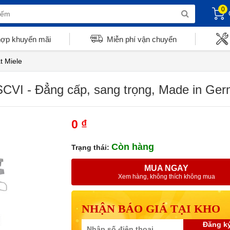
0
hợp khuyến mãi
Miễn phí vận chuyển
t Miele
SCVI - Đẳng cấp, sang trọng, Made in Ge
0 ₫
Còn hàng
Trạng thái:
MUA NGAY
Xem hàng, không thích không mua
NHẬN BÁO GIÁ TẠI KHO
Đăng k