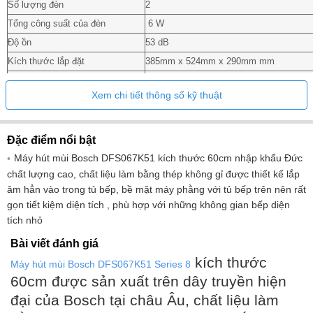
Số lượng đèn
2
Tổng công suất của đèn
6 W
Độ ồn
53 dB
Kích thước lắp đặt
385mm x 524mm x 290mm mm
Chế độ hút
3 tốc độ hút + 2 chế độ hút tuần hoàn
Xem chi tiết thông số kỹ thuật
Tổng trọng lượng
17 kg
Đặc điểm nổi bật
Máy hút mùi Bosch DFS067K51 kích thước 60cm nhập khẩu Đức
chất lượng cao, chất liệu làm bằng thép không gỉ được thiết kế lắp
âm hẳn vào trong tủ bếp, bề mặt máy phằng với tủ bếp trên nên rất
gọn tiết kiệm diện tích , phù hợp với những không gian bếp diện
tích nhỏ
Bài viết đánh giá
kích thước
Máy hút mùi Bosch DFS067K51 Series 8
60cm được sản xuất trên dây truyền hiện
đại của Bosch tại châu Âu, chất liệu làm