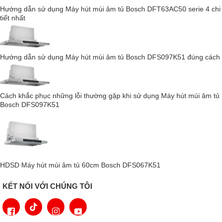
Hướng dẫn sử dụng Máy hút mùi âm tủ Bosch DFT63AC50 serie 4 chi
tiết nhất
Hướng dẫn sử dụng Máy hút mùi âm tủ Bosch DFS097K51 đúng cách
Cách khắc phục những lỗi thường gặp khi sử dụng Máy hút mùi âm tủ
Bosch DFS097K51
Bạn có thể lựa chọn mức độ hút phù hợp với lượng mùi và khói
khi nấu ăn để đảm bảo sạch mùi cho không gian bếp nhà
bạn. Máy hút mùi âm tủ bosch
DFS067K51
Với công suât lớn
nhất (mức 3) là 677 m³ / h và độ ồn (mức độ 3) 56dB. Đồng thời
HDSD Máy hút mùi âm tủ 60cm Bosch DFS067K51
bạn có thể chọn bấm nút đèn chiếu sáng để quan sát khi nấu ăn
được dễ dàng hơn.
KẾT NỐI VỚI CHÚNG TÔI