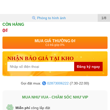
Phóng to hình ảnh
1/8
CÒN HÀNG
0₫
MUA GIÁ THƯỜNG
0₫
Có trả góp 0%
NHẬN BÁO GIÁ TẠI KHO
Đăng ký ngay
Gọi đặt mua:
02873006222
(7:30-22:00)
MUA NHƯ VUA - CHĂM SÓC NHƯ VIP
Miễn phí
công lắp đặt