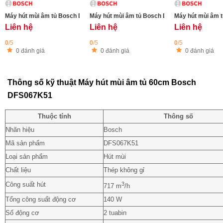
Máy hút mùi âm tủ Bosch DLN57PC60 Series 6 - 52cm - Màu đen
Máy hút mùi âm tủ Bosch DLN56AC50 Series 6
Máy hút mùi âm 
Liên hệ
Liên hệ
Liên hệ
0
/5
0
/5
0
/5
0 đánh giá
0 đánh giá
0 đánh giá
Thông số kỹ thuật Máy hút mùi âm tủ 60cm Bosch
DFS067K51
Thuộc tính
Thông số
Nhãn hiệu
Bosch
Mã sản phẩm
DFS067K51
Loại sản phẩm
Hút mùi
Chất liệu
Thép không gỉ
Công suất hút
3
717 m
/h
Tổng công suất động cơ
140 W
Số động cơ
2 tuabin