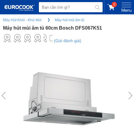
0
Máy Hút Khói - Khử Mùi
Máy hút mùi âm tủ
Máy hút mùi âm tủ 60cm Bosch DFS067K51
(Gửi đánh giá)