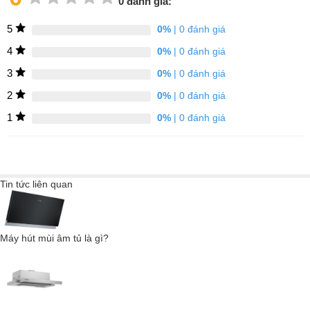
0 đánh giá:
Đặc điểm nổi bật của Máy hút mùi
5
0%
| 0 đánh giá
Bosch DFS067K51
4
0%
| 0 đánh giá
3
0%
| 0 đánh giá
Bảng điều khiển TouchControl giúp vận hành
2
0%
| 0 đánh giá
máy dễ dàng
1
0%
| 0 đánh giá
Chế độ hút chuyên sâu tăng công suất hút lên tối đa để hút sạch
mùi tốt hơn và tự động giảm mức công suất xuống sau 6 phút.
Điều khiển bằng điện tử TouchControl với cảm biến ánh sáng dễ
Tin tức liên quan
dàng sử dụng, có 3 tốc độ hút + chế độ hút tuần hoàn. Thao tác
sử dụng đơn giản dễ dàng chỉ cần kéo ra là máy hút mùi có hoạt
động hút sạch mùi hiệu quả.
Máy hút mùi âm tủ là gì?