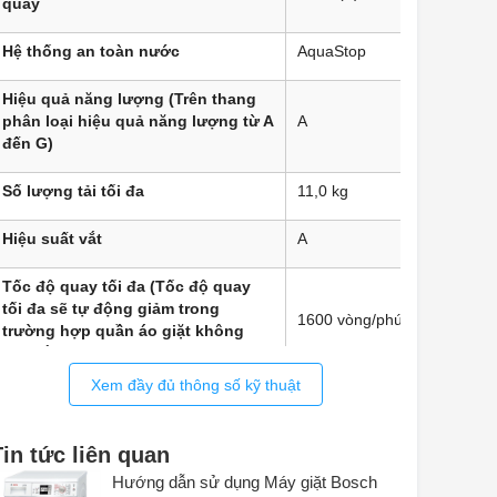
quay
Hệ thống an toàn nước
AquaStop
Hiệu quả năng lượng (Trên thang
phân loại hiệu quả năng lượng từ A
A
đến G)
Số lượng tải tối đa
11,0 kg
Hiệu suất vắt
A
Tốc độ quay tối đa (Tốc độ quay
tối đa sẽ tự động giảm trong
1600 vòng/phút
trường hợp quần áo giặt không
cân bằng).
Xem đầy đủ thông số kỹ thuật
Kích thước của thiết bị (Cao x
845x598x590 mm
Rộng x Sâu)
Tin tức liên quan
Kích thước của thiết bị được đóng
Hướng dẫn sử dụng Máy giặt Bosch
875x640x675 mm
gói