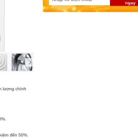
ngay
nh lượng chính
40%.
t kiệm đến 50%.