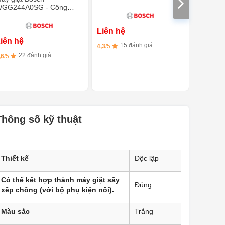
tĩnh khi giặt
Công ng
GG244A0SG - Công
Plus
ghệ i-DOS 9KG
Liên hệ
Liên h
iên hệ
15 đánh giá
14 
4,3
/5
5
/5
22 đánh giá
,6
/5
Thông số kỹ thuật
Thiết kế
Độc lập
Có thể kết hợp thành máy giặt sấy
Đúng
xếp chồng (với bộ phụ kiện nối).
Màu sắc
Trắng