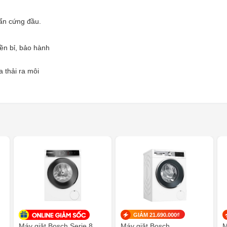
bẩn cứng đầu.
ền bỉ, bảo hành
 thải ra môi
GIẢM 21.690.000₫
Máy giặt Bosch Serie 8
Máy giặt Bosch
M