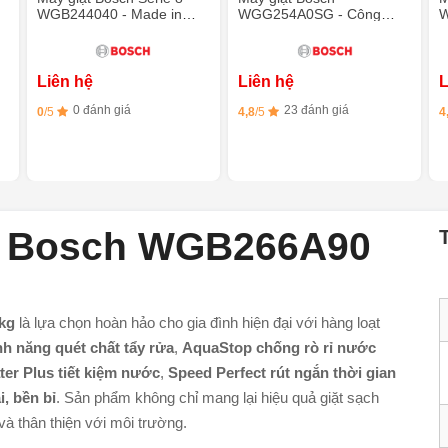
WGB244040 - Made in
WGG254A0SG - Công
W
Germany, 9kg
nghệ IDOS, Chống rung
n
AntiVibration
Liên hệ
Liên hệ
L
0 đánh giá
23 đánh giá
0
/5
4,8
/5
4
ớc Bosch WGB266A90
kg
là lựa chọn hoàn hảo cho gia đình hiện đại với hàng loạt
nh năng quét chất tẩy rửa
,
AquaStop chống rò rỉ nước
ter Plus tiết kiệm nước
,
Speed Perfect rút ngắn thời gian
, bền bỉ
. Sản phẩm không chỉ mang lại hiệu quả giặt sạch
và thân thiện với môi trường.