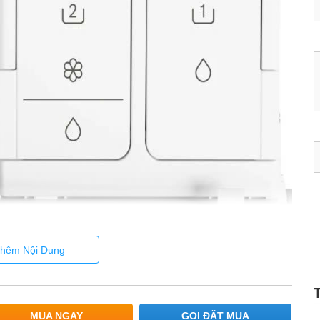
hêm Nội Dung
hệ thống
i-DOS hiện đại
, mang đến trải nghiệm giặt giũ chính
trở nên đơn giản nhờ tính năng quét mã vạch: chỉ cần đổ đầy các
rên chai qua ứng dụng
Home Connect
, thông tin về độ cứng
tiếp đến máy giặt. Từ đó, hệ thống i-DOS tự động phân phối
MUA NGAY
GỌI ĐẶT MUA