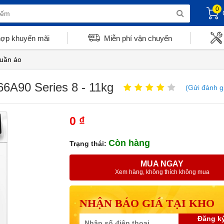
0
hợp khuyến mãi
Miễn phí vận chuyển
quần áo
6A90 Series 8 - 11kg
(Gửi đánh g
0 ₫
Còn hàng
Trạng thái:
MUA NGAY
Xem hàng, không thích không mua
NHẬN BÁO GIÁ TẠI KHO
Đăng k