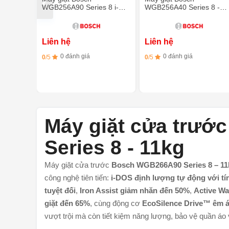
WGB256A90 Series 8 i-
WGB256A40 Series 8 -
DOS Chống nhăn 10kg
10kg 1600vòng/phút
Liên hệ
Liên hệ
0 đánh giá
0 đánh giá
0
/5
0
/5
Máy giặt cửa trư
Series 8 - 11kg
Máy giặt cửa trước
Bosch WGB266A90 Series 8 – 11
công nghệ tiên tiến:
i-DOS định lượng tự động với tí
tuyệt đối
,
Iron Assist giảm nhăn đến 50%
,
Active Wa
giặt đến 65%
, cùng động cơ
EcoSilence Drive™ êm ái
vượt trội mà còn tiết kiệm năng lượng, bảo vệ quần áo 