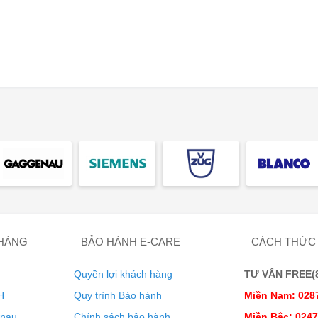
n trong thiết bị
, AquaStop đều đảm bảo khả năng bảo vệ toàn
ày mà không lo rủi ro về nước.
lên đến 50%
 HÀNG
BẢO HÀNH E-CARE
CÁCH THỨC
mang đến giải pháp hoàn hảo để quần áo ít nhăn hơn. Chỉ trong
giặt và sấy khô, thậm chí có thể loại bỏ nếp nhăn trên áo sơ
Quyền lợi khách hàng
TƯ VẤN FREE(8:
vào máy, phần còn lại hãy để Iron Assist xử lý.
H
Quy trình Bảo hành
Miền Nam: 028
enau
Chính sách bảo hành
Miền Bắc: 024