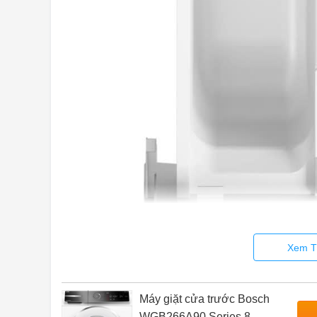
Xem T
Máy giặt
Bosch WGB266A90 Series 8
được trang bị 
xác và tiện lợi hơn bao giờ hết. Việc cài đặt ban đầu 
bình chứa và sử dụng điện thoại thông minh quét mã t
Máy giặt cửa trước Bosch
của nước và độ đặc của chất tẩy rửa sẽ được gửi trực 
WGB266A90 Series 8 -