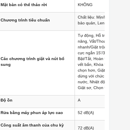
Mặt bàn có thể tháo rời
KHÔNG
Chất liệu: Mịn/Lụa, Cotton, 
Chương trình tiêu chuẩn
bảo quản, Len, Giặt tay
Tự động, Hỗ trợ ủi, Vải chức
năng, Vắt/Thoát nước, Giặt
nhanh/Giặt trộn, Xả, Chu trì
cực ngắn 15'/30', Cài đặt cơ
Các chương trình giặt và nút bổ
Bật/Tắt, Hoàn thiện, Chọn lo
sung
vết bẩn, Khóa trẻ em, Nhiều
chọn hơn, Giặt ít, Bắt đầu/
dừng với chức năng tải lại, 
nước, Nhiệt độ, SpeedPerfec
Giặt sơ, Chọn tốc độ vắt
Độ ồn
A
Rửa bằng máy phun áp lực cao
52 dB(A)
Công suất âm thanh của chu kỳ
72 dB(A)