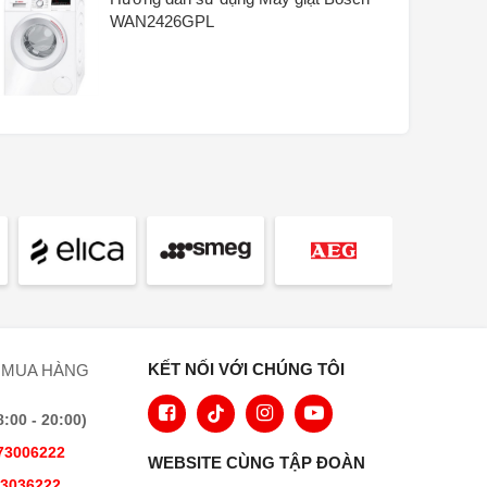
WAN2426GPL
Active Water Plus
Đúng
Tự động điều chỉnh lượng nước
theo tải bằng công nghệ
Đúng
ActiveWater Plus.
Hẹn giờ giặt
Đúng
Tự động điều chỉnh mực nước
Đúng
theo khối lượng giặt
Lồng giặt Vario mềm mại
Đúng
Đèn chiếu sáng lồng giặt
Đúng
KẾT NỐI VỚI CHÚNG TÔI
Cực kỳ êm ái và bền bỉ - Công nghệ
 MUA HÀNG
Đúng
Eco Silence Drive
00 - 20:00)
Kết nối nước nóng/lạnh?
KHÔNG
73006222
WEBSITE CÙNG TẬP ĐOÀN
Các tùy chọn tốc độ
73036222