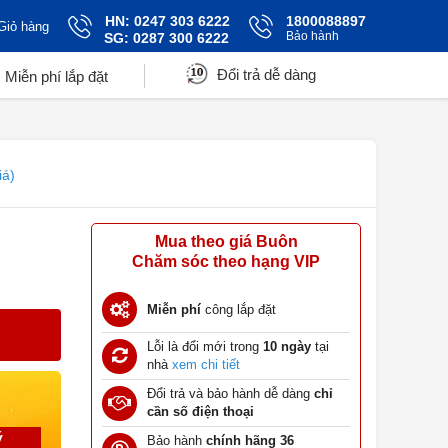
HN: 0247 303 6222
1800088897
Giỏ hàng
Bảo hành
SG: 0287 300 6222
Đổi trả dễ dàng
Miễn phí lắp đặt
iá)
Mua theo giá Buôn
Chăm sóc theo hạng VIP
Miễn phí
công lắp đặt
Lỗi là đổi mới trong
10 ngày
tại
nhà
xem chi tiết
Đổi trả và bảo hành dễ dàng
chỉ
cần số điện thoại
ý
Bảo hành
chính hãng 36