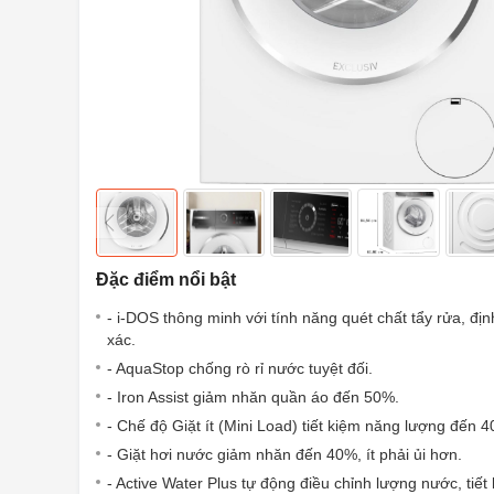
Đặc điểm nổi bật
- i-DOS thông minh với tính năng quét chất tẩy rửa, đị
xác.
- AquaStop chống rò rỉ nước tuyệt đối.
- Iron Assist giảm nhăn quần áo đến 50%.
- Chế độ Giặt ít (Mini Load) tiết kiệm năng lượng đến 
- Giặt hơi nước giảm nhăn đến 40%, ít phải ủi hơn.
- Active Water Plus tự động điều chỉnh lượng nước, tiế