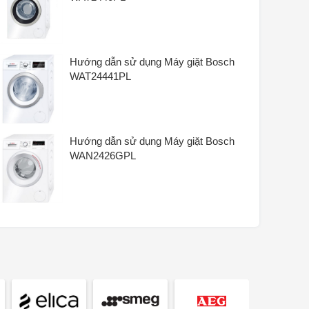
nước để tải
Chiếu sáng nội thất
Cực kỳ yên tĩnh –
EcoSilence Drive
Hướng dẫn sử dụng Máy giặt Bosch
Kết nối nước lạnh/nóng?:
WAT24441PL
Không
Tốc độ đa dạng
Chương trình nhanh 15
phút/30 phút
Tùy chọn tốc độ
Hướng dẫn sử dụng Máy giặt Bosch
Tiết kiệm thời gian với
WAN2426GPL
Speed ​​Perfect
Tùy chọn tốc độ quay
Home Connect
Năng lượng quang điện,
Kết nối mạng
chẩn đoán từ xa, giám
sát và điều khiển từ xa
Kiểm soát mất cân bằng
Phát hiện bọt
Bảo vệ
AquaStop
Khóa trẻ em