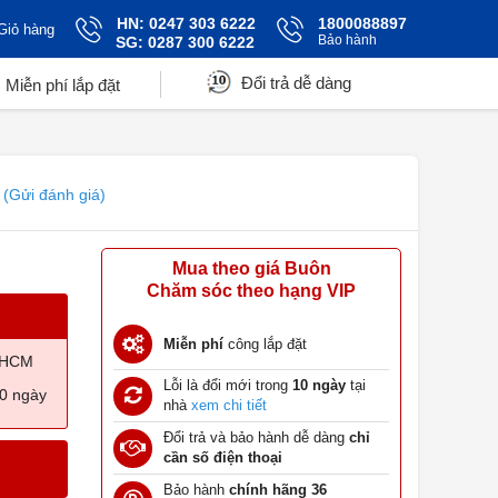
HN: 0247 303 6222
1800088897
Giỏ hàng
Bảo hành
SG: 0287 300 6222
Đổi trả dễ dàng
Miễn phí lắp đặt
(Gửi đánh giá)
Mua theo giá Buôn
Chăm sóc theo hạng VIP
Miễn phí
công lắp đặt
TPHCM
Lỗi là đổi mới trong
10 ngày
tại
10 ngày
nhà
xem chi tiết
Đổi trả và bảo hành dễ dàng
chỉ
cần số điện thoại
Bảo hành
chính hãng 36