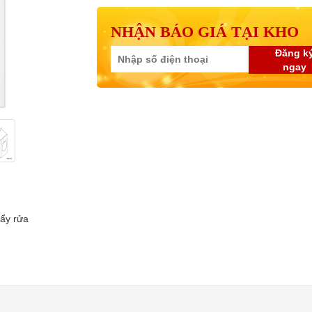
NHẬN BÁO GIÁ TẠI KHO
Đăng k
ngay
tẩy rửa