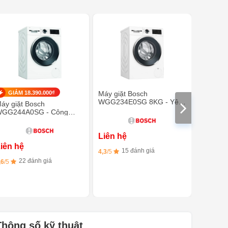
GIẢM 18.390.000₫
Máy giặt Bosch
Máy giặ
WGG234E0SG 8KG - Yên
WAW2848
áy giặt Bosch
tĩnh khi giặt
Công ng
GG244A0SG - Công
Plus
ghệ i-DOS 9KG
Liên hệ
Liên h
iên hệ
15 đánh giá
14 
4,3
/5
5
/5
22 đánh giá
,6
/5
Thông số kỹ thuật