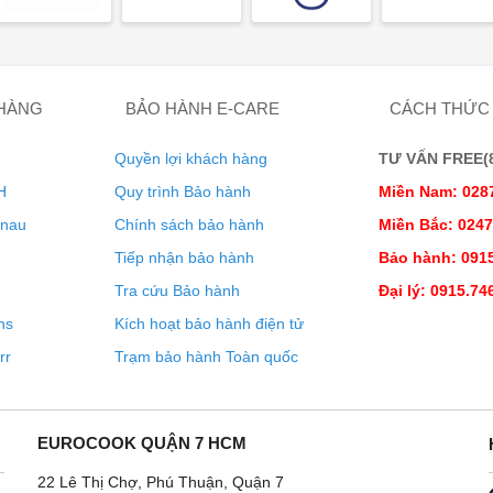
 HÀNG
BẢO HÀNH E-CARE
CÁCH THỨC
Quyền lợi khách hàng
TƯ VẤN FREE(8:
H
Quy trình Bảo hành
Miền Nam: 028
enau
Chính sách bảo hành
Miền Bắc: 024
 điều khiển, dễ sử dụng giúp bạn lựa chọn nhanh chóng chương
Tiếp nhận bảo hành
Bảo hành: 0915
 chương trình máy đang chạy thông qua màn hình LED với độ hiển
Tra cứu Bảo hành
Đại lý: 0915.74
ns
Kích hoạt bảo hành điện tử
rr
Trạm bảo hành Toàn quốc
EUROCOOK QUẬN 7 HCM
22 Lê Thị Chợ, Phú Thuận, Quận 7