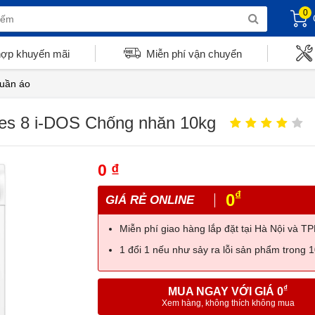
0
hợp khuyến mãi
Miễn phí vận chuyển
quần áo
es 8 i-DOS Chống nhăn 10kg
0 ₫
₫
0
GIÁ RẺ ONLINE
Miễn phí giao hàng lắp đặt tại Hà Nội và 
1 đổi 1 nếu như sảy ra lỗi sản phẩm trong 
₫
MUA NGAY VỚI GIÁ 0
Xem hàng, không thích không mua