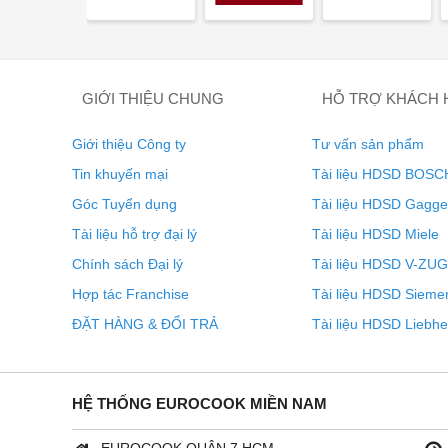
GIỚI THIỆU CHUNG
HỖ TRỢ KHÁCH
Giới thiệu Công ty
Tư vấn sản phẩm
Tin khuyến mại
Tài liệu HDSD BOSC
Góc Tuyển dụng
Tài liệu HDSD Gagg
Bảng điều khiển với vòng tròn cảm ứng hiện đại và dễ
Tài liệu hỗ trợ đại lý
Tài liệu HDSD Miele
trình giặt. Ngoài ra, bạn có thể dễ dàng theo dõi các
thị trực quan.
Chính sách Đại lý
Tài liệu HDSD V-ZUG
Hợp tác Franchise
Tài liệu HDSD Sieme
ĐẶT HÀNG & ĐỔI TRẢ
Tài liệu HDSD Liebhe
HỆ THỐNG EUROCOOK MIỀN NAM
EUROCOOK QUẬN 7 HCM