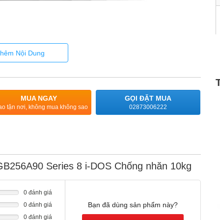
 quả nhất.
à chất tẩy rửa cần thiết.
hêm Nội Dung
 thậm chí còn dễ dàng hơn, vui nhộn hơn đối với cài đặt cơ bản
MUA NGAY
GỌI ĐẶT MUA
ao tận nơi, không mua không sao
02873006222
hoắn (có thể đặt âm), màu trắng thời thượng. Máy được làm
t máy giặt ở nhà tắm, sân thượng hoặc bất cứ nơi nào bạn muốn.
GB256A90 Series 8 i-DOS Chống nhăn 10kg
nên sang trọng và tinh tế hơn.
0 đánh giá
Bạn đã dùng sản phẩm này?
0 đánh giá
0 đánh giá