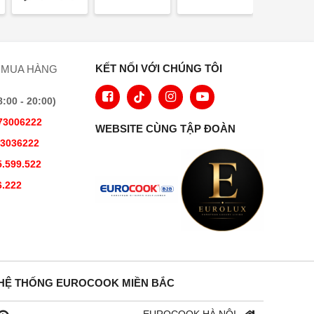
KẾT NỐI VỚI CHÚNG TÔI
 MUA HÀNG
00 - 20:00)
73006222
WEBSITE CÙNG TẬP ĐOÀN
73036222
.599.522
6.222
HỆ THỐNG EUROCOOK MIỀN BẮC
EUROCOOK HÀ NỘI