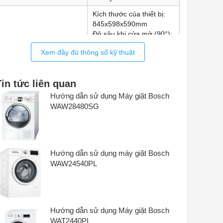
Kích thước của thiết bị:
845x598x590mm
Độ sâu khi cửa mở (90°):
1.090mm
Kích thước
Xem đầy đủ thông số kỹ thuật
Dung tích trống: 70L
Trọng lượng: 82.8kg
Chiều dài cáp kết nối:
Tin tức liên quan
160cm
Hướng dẫn sử dụng Máy giặt Bosch
Hệ thống định lượng tự
WAW28480SG
động i-DOS
cảm biến tải
Phát hiện bụi bẩn
Hiển thị thời gian còn lại
Hiển thị tiến trình chương
Hướng dẫn sử dụng máy giặt Bosch
trình: màn hình LED
WAW24540PL
Cảm biến xả
Thêm nước
Tiện ích
Tự động điều chỉnh lượng
nước theo tải bằng
ActiveWater Plus
Hướng dẫn sử dụng Máy giặt Bosch
Tự động điều chỉnh mực
WAT2440PL