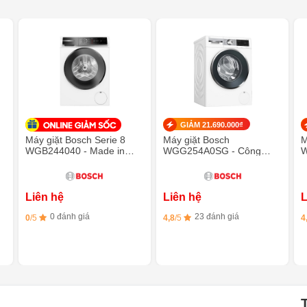
GIẢM 21.690.000₫
Máy giặt Bosch Serie 8
Máy giặt Bosch
M
WGB244040 - Made in
WGG254A0SG - Công
W
Germany, 9kg
nghệ IDOS, Chống rung
n
AntiVibration
Liên hệ
Liên hệ
L
0 đánh giá
23 đánh giá
0
/5
4,8
/5
4