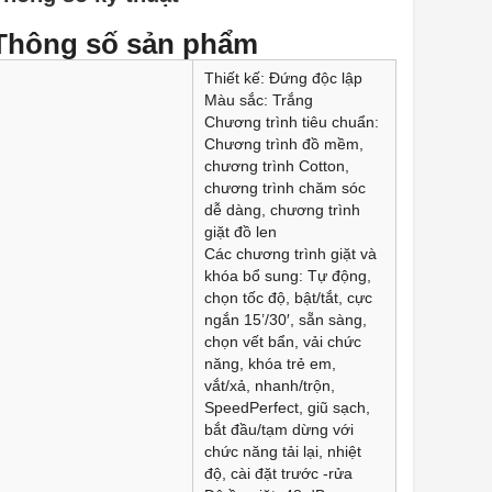
Thông số sản phẩm
Thiết kế: Đứng độc lập
Màu sắc: Trắng
Chương trình tiêu chuẩn:
Chương trình đồ mềm,
chương trình Cotton,
chương trình chăm sóc
dễ dàng, chương trình
giặt đồ len
Các chương trình giặt và
khóa bổ sung: Tự động,
chọn tốc độ, bật/tắt, cực
ngắn 15’/30′, sẵn sàng,
chọn vết bẩn, vải chức
năng, khóa trẻ em,
vắt/xả, nhanh/trộn,
SpeedPerfect, giũ sạch,
bắt đầu/tạm dừng với
chức năng tải lại, nhiệt
độ, cài đặt trước -rửa