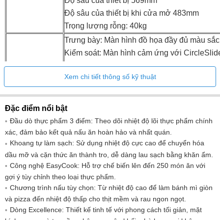
Độ sâu của thiết bị 569mm
Độ sâu của thiết bị khi cửa mở 483mm
Trọng lượng rỗng: 40kg
Trưng bày: Màn hình đồ họa đầy đủ màu sắc
Kiểm soát: Màn hình cảm ứng với CircleSlid
Hiển thị và điều
Số lượng ngôn ngữ hiển thị: 22
Xem chi tiết thông số kỹ thuật
khiển
Chiếu sáng: LED
Số lượng đèn: 2
​Hiển thị nhiệt độ: Nhiệt độ cài đặt và nhiệt độ
Đặc điểm nổi bật
Phương pháp đo lường và tính toán: EN603
Đầu dò thực phẩm 3 điểm: Theo dõi nhiệt độ lõi thực phẩm chính
Đầu ra - chế độ chờ tắt: 1 tuần
xác, đảm bảo kết quả nấu ăn hoàn hảo và nhất quán.
Khoang tự làm sạch: Sử dụng nhiệt độ cực cao để chuyển hóa
Đầu ra - chế độ chờ: 1 tuần
dầu mỡ và cặn thức ăn thành tro, dễ dàng lau sạch bằng khăn ẩm.
Tiêu thụ khi tắt: 0,5W
Công nghệ EasyCook: Hỗ trợ chế biến lên đến 250 món ăn với
Tự động ngắt điện khi bật mạng: 2 tuần
gợi ý tùy chỉnh theo loại thực phẩm.
Nguồn sáng phải được thay thế bởi một chu
Chương trình nấu tùy chọn: Từ nhiệt độ cao để làm bánh mì giòn
gia: Đúng
và pizza đến nhiệt độ thấp cho thịt mềm và rau ngon ngọt.
Quy định về nguồn sáng: Đúng
Dòng Excellence: Thiết kế tinh tế với phong cách tối giản, mặt