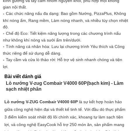
Lớp hiệu quả năng lượng: A+
kính gương và tay cầm nhôm nguyên khối, phù hợp mọi không
gian nội thất.
Tiêu thụ năng lượng - nấu ăn thông thường:
Các chức năng nấu đa dạng: Bao gồm Nướng, PizzaPlus, Không
kWh
khí nóng ẩm, Rang mềm, Làm nóng nhanh, và nhiều tùy chọn nhiệt
Tiêu thụ năng lượng - nấu đối lưu/nấu bằng
độ.
khí nóng: 0,68 kWh
Chế độ Eco: Tiết kiệm năng lượng trong các chương trình nấu
Tiêu thụ năng lượng của quá trình tự làm sạc
như không khí nóng và sưởi ấm trên/dưới.
phân: 3,1 kWh
Tính năng cá nhân hóa: Lưu lại chương trình Yêu thích và Công
Loại kết nối (1): 380-415 V 2N~
thức riêng để sử dụng dễ dàng.
Tay cầm và cửa lò tháo rời: Hỗ trợ vệ sinh nhanh chóng và tiện
Loại kết nối (2): 220-240V~
lợi.
Tần số (1): 50Hz
Tần số (2): 50Hz
Bài viết đánh giá
Lò nướng V-zug Combair V4000 60P(bạch kim) - Làm
Tải kết nối (1): 3,4kW
sạch nhiệt phân
Tải kết nối (2): 3,4kW
Bảo vệ cầu chì (1): 10 A
Lò nướng V-ZUG Combair V4000 60P
là sự kết hợp hoàn hảo
Bảo vệ cầu chì (2): 16 A
giữa công nghệ hiện đại và thiết kế tinh tế. Với đầu dò thực phẩm
Loại phích cắm: ổ cắm
3 điểm kiểm soát nhiệt độ lõi chính xác, khoang tự làm sạch tiện
lợi, và công nghệ EasyCook hỗ trợ 250 món ăn, sản phẩm mang