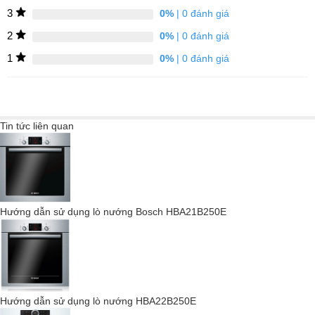
3
0%
| 0 đánh giá
2
0%
| 0 đánh giá
Công Nghệ Như Một Đầu Bếp Phụ
1
0%
| 0 đánh giá
Tin tức liên quan
Hướng dẫn sử dụng lò nướng Bosch HBA21B250E
Hướng dẫn sử dụng lò nướng HBA22B250E