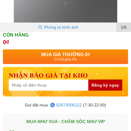
Phóng to hình ảnh
1/6
CÒN HÀNG
0₫
MUA GIÁ THƯỜNG
0₫
Có trả góp 0%
NHẬN BÁO GIÁ TẠI KHO
Đăng ký ngay
Gọi đặt mua:
02873006222
(7:30-22:00)
MUA NHƯ VUA - CHĂM SÓC NHƯ VIP