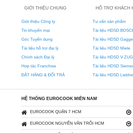
GIỚI THIỆU CHUNG
HỖ TRỢ KHÁCH
Giới thiệu Công ty
Tư vấn sản phẩm
Tin khuyến mại
Tài liệu HDSD BOSC
Góc Tuyển dụng
Tài liệu HDSD Gagg
Tài liệu hỗ trợ đại lý
Tài liệu HDSD Miele
Chính sách Đại lý
Tài liệu HDSD V-ZUG
Hợp tác Franchise
Tài liệu HDSD Sieme
Hình ảnh chỉ mang tính chất minh họa
ĐẶT HÀNG & ĐỔI TRẢ
Tài liệu HDSD Liebhe
Mặt trước mát mẻ – An toàn tu
HỆ THỐNG EUROCOOK MIỀN NAM
EUROCOOK QUẬN 7 HCM
EUROCOOK NGUYỄN VĂN TRỖI HCM