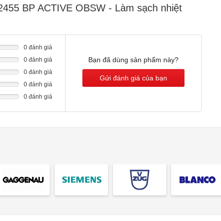
 2455 BP ACTIVE OBSW - Làm sạch nhiệt
húc quá trình nấu, mang lại sự tiện lợi và yên tâm tuyệt đối. Bộ
c, và đặc biệt, ngay cả khi mất điện, các cài đặt vẫn được lưu
oạch nào.
0 đánh giá
Bạn đã dùng sản phẩm này?
0 đánh giá
0 đánh giá
Gửi đánh giá của bạn
0 đánh giá
0 đánh giá