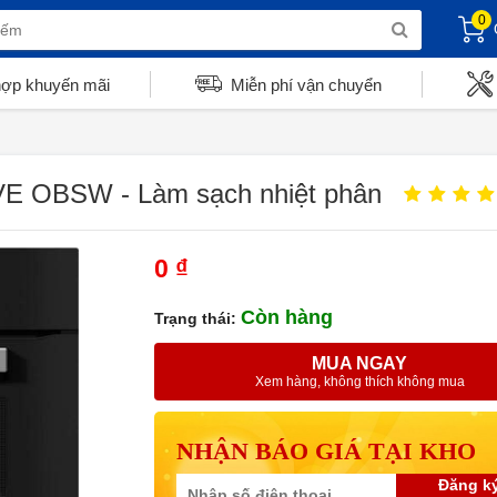
0
hợp khuyến mãi
Miễn phí vận chuyển
VE OBSW - Làm sạch nhiệt phân
0 ₫
Còn hàng
Trạng thái:
MUA NGAY
Xem hàng, không thích không mua
NHẬN BÁO GIÁ TẠI KHO
Đăng k