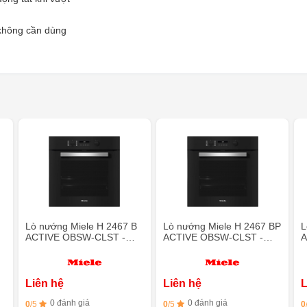
 không cần dùng
Lò nướng Miele H 2467 B
Lò nướng Miele H 2467 BP
L
ACTIVE OBSW-CLST -
ACTIVE OBSW-CLST -
A
Perfect Clean
Làm sạch bằng nhiệt phân
Liên hệ
Liên hệ
L
0 đánh giá
0 đánh giá
0
/5
0
/5
0