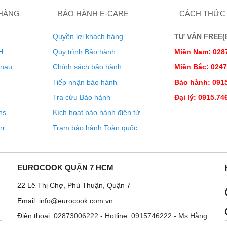
 HÀNG
BẢO HÀNH E-CARE
CÁCH THỨC
Quyền lợi khách hàng
TƯ VẤN FREE(8:
H
Quy trình Bảo hành
Miền Nam: 028
enau
Chính sách bảo hành
Miền Bắc: 024
Tiếp nhận bảo hành
Bảo hành: 0915
Tra cứu Bảo hành
Đại lý: 0915.74
ns
Kích hoạt bảo hành điện tử
rr
Trạm bảo hành Toàn quốc
yệt đối khi sử dụng
EUROCOOK QUẬN 7 HCM
22 Lê Thị Chợ, Phú Thuận, Quận 7
Email: info@eurocook.com.vn
Điện thoại:
02873006222
- Hotline:
0915746222 - Ms Hằng