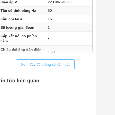
điện áp V
220.00-240.00
Tần số tính bằng Hz
50
Cầu chì tại A
16
Số lượng giai đoạn
1
Cáp kết nối có phích
•
cắm
Chiều dài ống dẫn điện
1,50
tính bằng m
Xem đầy đủ thông số kỹ thuật
Tin tức liên quan