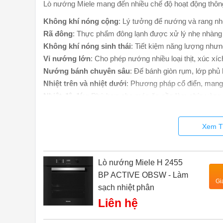
Lò nướng Miele mang đến nhiều chế độ hoạt động thôn
Không khí nóng cộng
: Lý tưởng để nướng và rang n
Rã đông
: Thực phẩm đông lạnh được xử lý nhẹ nhàng 
Không khí nóng sinh thái
: Tiết kiệm năng lượng nh
Vỉ nướng lớn
: Cho phép nướng nhiều loại thịt, xúc x
Nướng bánh chuyên sâu
: Đế bánh giòn rụm, lớp phủ h
Nhiệt trên và nhiệt dưới
: Phương pháp cổ điển, mang 
Nhiệt độ đáy
: Phù hợp cho món ăn cần làm chín vàng 
Lò nướng đối lưu
: Giúp món thịt bên ngoài giòn, bên
Tăng cường
: Chế độ nấu nhanh, lý tưởng cho những a
Xem T
Với sự đa dạng này, bạn có thể thoải mái sáng tạo thự
tất cả đều đạt chuẩn hương vị và chất lượng.
Lò nướng Miele H 2455
Quản lý thời gian thông minh
BP ACTIVE OBSW - Làm
phút
Gi
sạch nhiệt phân
Liên hệ
Với các
hàm thời gian cài sẵn
, lò nướng Miele giúp b
Bạn có thể lập trình thời gian bắt đầu, thời gian kết t