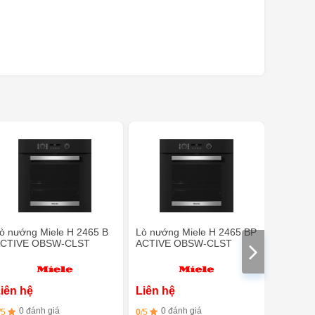
ò nướng Miele H 2465 B
Lò nướng Miele H 2465 BP
LÒ NƯỚ
CTIVE OBSW-CLST
ACTIVE OBSW-CLST
SÓNG M
OBSW
iên hệ
Liên hệ
Liên h
0 đánh giá
0 đánh giá
0 đ
/5
0
/5
0
/5