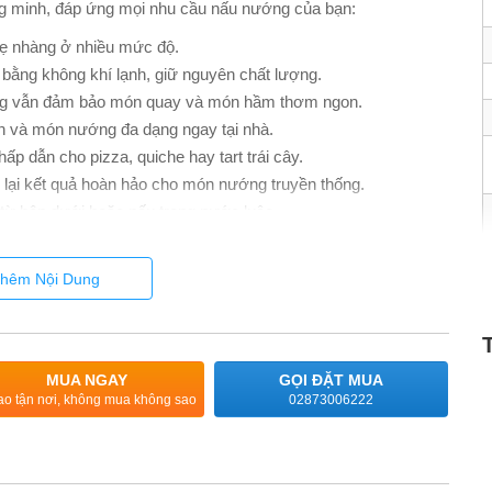
g minh, đáp ứng mọi nhu cầu nấu nướng của bạn:
hẹ nhàng ở nhiều mức độ.
bằng không khí lạnh, giữ nguyên chất lượng.
ưng vẫn đảm bảo món quay và món hầm thơm ngon.
ích và món nướng đa dạng ngay tại nhà.
ấp dẫn cho pizza, quiche hay tart trái cây.
lại kết quả hoàn hảo cho món nướng truyền thống.
từ bên dưới hoặc nấu trong nước luộc.
 trong mọng nước.
i bận rộn.
hêm Nội Dung
c đơn phong phú, từ món ăn thường ngày đến tiệc sang trọng,
 – Nấu nướng đúng chuẩn từng
MUA NGAY
GỌI ĐẶT MUA
ao tận nơi, không mua không sao
02873006222
ạn kiểm soát quá trình nấu ăn một cách dễ dàng và chính xác.
húc hoặc thời lượng nấu, để món ăn hoàn thành đúng lúc mong