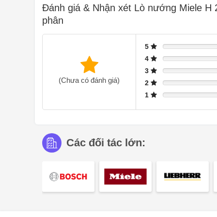
Đánh giá & Nhận xét Lò nướng Miele H
muốn. Khi hết thời gian đã thiết lập, lò sẽ tự động kết t
phân
hẹn giờ tích hợp còn hữu ích trong nhiều tình huống khá
giữ đến
150 giờ
, đảm bảo bạn không bỏ lỡ bất kỳ kế h
5
4
3
(Chưa có đánh giá)
2
1
Các đối tác lớn: