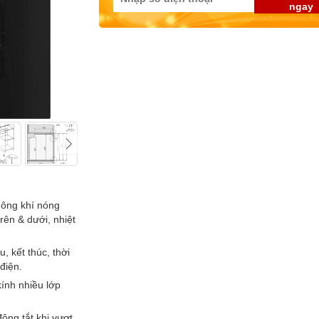
ngay
hông khí nóng
rên & dưới, nhiệt
, kết thúc, thời
điện.
ính nhiều lớp
ộng tắt khi vượt