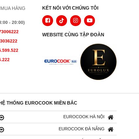
KẾT NỐI VỚI CHÚNG TÔI
 MUA HÀNG
00 - 20:00)
73006222
WEBSITE CÙNG TẬP ĐOÀN
73036222
.599.522
6.222
HỆ THỐNG EUROCOOK MIỀN BẮC
EUROCOOK HÀ NỘI
EUROCOOK ĐÀ NẴNG