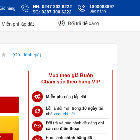
HN: 0247 303 6222
1800088897
Giỏ hàng
Bảo hành
SG: 0287 300 6222
Đổi trả dễ dàng
Miễn phí lắp đặt
(Gửi đánh giá)
Mua theo giá Buôn
Chăm sóc theo hạng VIP
Miễn phí
công lắp đặt
Lỗi là đổi mới trong
10 ngày
tại
nhà
xem chi tiết
Đổi trả và bảo hành dễ dàng
chỉ
cần số điện thoại
ý
Bảo hành
chính hãng 36