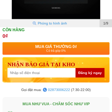
Phóng to hình ảnh
1/9
CÒN HÀNG
0₫
MUA GIÁ THƯỜNG
0₫
Có trả góp 0%
NHẬN BÁO GIÁ TẠI KHO
Đăng ký ngay
Gọi đặt mua:
02873006222
(7:30-22:00)
MUA NHƯ VUA - CHĂM SÓC NHƯ VIP