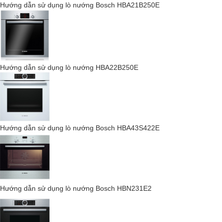
Hướng dẫn sử dụng lò nướng Bosch HBA21B250E
phím cảm ứng. Tất cả những thứ này đều rất dễ vệ sinh.
Hướng dẫn sử dụng lò nướng HBA22B250E
Hướng dẫn sử dụng lò nướng Bosch HBA43S422E
Dễ vệ sinh: làm mềm bụi bẩn.
Thiết bị vệ sinh humidClean hoàn hảo giúp bạn vệ sinh lò nướng
Hướng dẫn sử dụng lò nướng Bosch HBN231E2
nhanh chóng và dễ dàng hằng ngày. Chỉ cần nhỏ một giọt xà
phòng vào bình chứa 400 ml nước. Tiếp theo, đổ chất lỏng vào lò
sau khi nó đã nguội. Chọn chương trình vệ sinh humidClean và