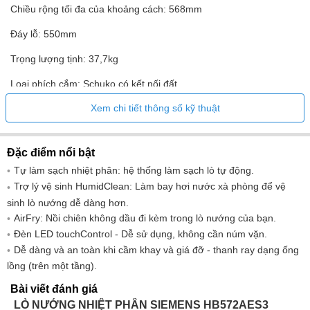
Chiều rộng tối đa của khoảng cách: 568mm
Đáy lỗ: 550mm
Trọng lượng tịnh: 37,7kg
Loại phích cắm: Schuko có kết nối đất
Xem chi tiết thông số kỹ thuật
Chiều dài dây nguồn: 120,0cm
Sự căng thẳng: 220-240V
Đặc điểm nổi bật
Công suất : 3600W
Tự làm sạch nhiệt phân: hệ thống làm sạch lò tự động.
Cường độ dòng điện: 16A
Trợ lý vệ sinh HumidClean: Làm bay hơi nước xà phòng để vệ
sinh lò nướng dễ dàng hơn.
AirFry: Nồi chiên không dầu đi kèm trong lò nướng của bạn.
Đèn LED touchControl - Dễ sử dụng, không cần núm vặn.
Dễ dàng và an toàn khi cầm khay và giá đỡ - thanh ray dạng ống
lồng (trên một tầng).
Bài viết đánh giá
LÒ NƯỚNG NHIỆT PHÂN SIEMENS HB572AES3