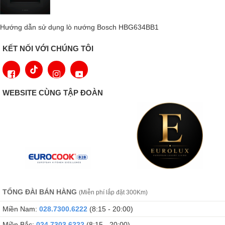
để lò nướng thực hiện phần còn lại. Khi chương trình kết thúc,
bạn có thể dễ dàng loại bỏ bụi bẩn bằng vải hoặc bàn chải mềm.
Hướng dẫn sử dụng lò nướng Bosch HBG634BB1
Thiết kế thanh ray di chuyển dễ dàng và an
KẾT NỐI VỚI CHÚNG TÔI
toàn
Với thanh ray dạng ống lồng, khay và giá đỡ có thể dễ dàng lấy
ra khỏi lò, đồng thời thanh ray giữ chúng cố định tại một vị trí.
WEBSITE CÙNG TẬP ĐOÀN
Bằng cách này, bạn có thể tận hưởng trải nghiệm từ đầu đến
cuối.
TỔNG ĐÀI BÁN HÀNG
(Miễn phí lắp đặt 300Km)
Miền Nam:
028.7300.6222
(8:15 - 20:00)
Miền Bắc:
024.7303.6222
(8:15 - 20:00)