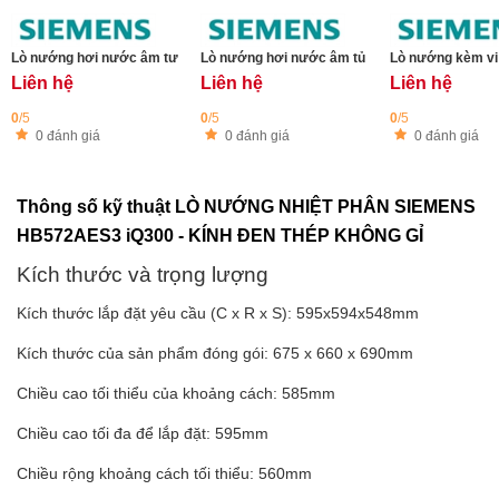
Lò nướng hơi nước âm tường Siemens CS958GDD1 iQ700 nhỏ gọn 60 x 45 
Lò nướng hơi nước âm tủ siemens HS958GCB
Lò nướng kèm v
Liên hệ
Liên hệ
Liên hệ
0
/5
0
/5
0
/5
0 đánh giá
0 đánh giá
0 đánh giá
Thông số kỹ thuật LÒ NƯỚNG NHIỆT PHÂN SIEMENS
HB572AES3 iQ300 - KÍNH ĐEN THÉP KHÔNG GỈ
Kích thước và trọng lượng
Kích thước lắp đặt yêu cầu (C x R x S): 595x594x548mm
Kích thước của sản phẩm đóng gói: 675 x 660 x 690mm
Chiều cao tối thiểu của khoảng cách: 585mm
Chiều cao tối đa để lắp đặt: 595mm
Chiều rộng khoảng cách tối thiểu: 560mm