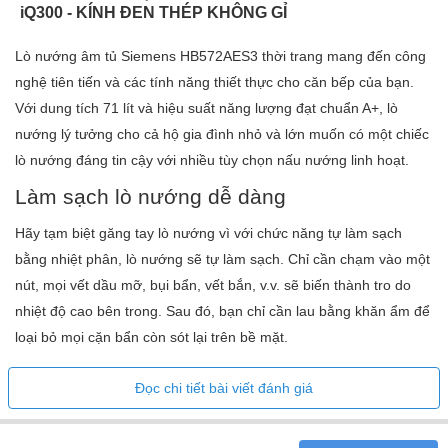
iQ300 - KÍNH ĐEN THÉP KHÔNG GỈ
Lò nướng âm tủ Siemens HB572AES3 thời trang mang đến công
nghệ tiên tiến và các tính năng thiết thực cho căn bếp của bạn.
Với dung tích 71 lít và hiệu suất năng lượng đạt chuẩn A+, lò
nướng lý tưởng cho cả hộ gia đình nhỏ và lớn muốn có một chiếc
lò nướng đáng tin cậy với nhiều tùy chọn nấu nướng linh hoạt.
Làm sạch lò nướng dễ dàng
Hãy tạm biệt găng tay lò nướng vì với chức năng tự làm sạch
bằng nhiệt phân, lò nướng sẽ tự làm sạch. Chỉ cần chạm vào một
nút, mọi vết dầu mỡ, bụi bẩn, vết bắn, v.v. sẽ biến thành tro do
nhiệt độ cao bên trong. Sau đó, bạn chỉ cần lau bằng khăn ẩm để
loại bỏ mọi cặn bẩn còn sót lại trên bề mặt.
Đọc chi tiết bài viết đánh giá