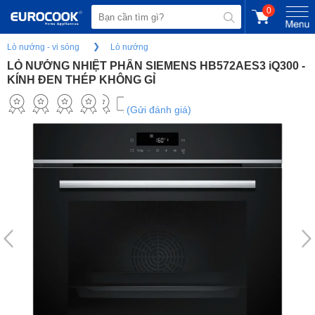
0
Lò nướng - vi sóng
Lò nướng
LÒ NƯỚNG NHIỆT PHÂN SIEMENS HB572AES3 iQ300 -
KÍNH ĐEN THÉP KHÔNG GỈ
(Gửi đánh giá)