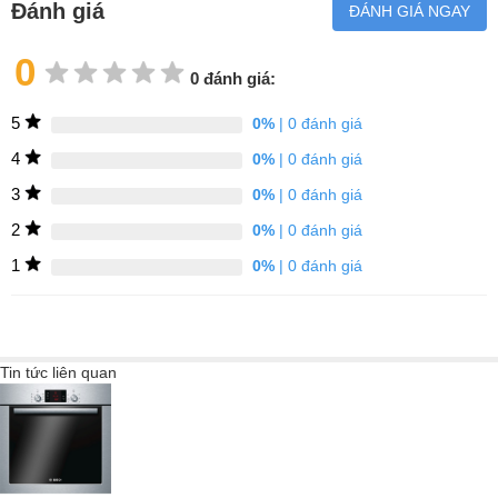
Đánh giá
ĐÁNH GIÁ NGAY
0
0 đánh giá:
5
0%
| 0 đánh giá
4
0%
| 0 đánh giá
3
0%
| 0 đánh giá
2
0%
| 0 đánh giá
1
0%
| 0 đánh giá
Kiểm soát dễ sử dụng
Nhờ màn hình được bố trí rõ ràng mà không cần núm vặn hay
Tin tức liên quan
nút bấm, LED touchControl cho phép bạn vận hành lò nướng
Siemens một cách thuận tiện. Tất cả các chức năng đều được
hiển thị trên màn hình: chế độ sưởi ấm, nhiệt độ, thời gian và tất
cả các tùy chọn bổ sung có thể được điều chỉnh thông qua các