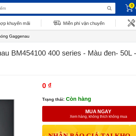
0
hợp khuyến mãi
Miễn phí vận chuyển
 sóng Gaggenau
au BM454100 400 series - Màu đen- 50L -
0 ₫
Còn hàng
Trạng thái:
MUA NGAY
Xem hàng, không thích không mua
NHẬN BÁO GIÁ TẠI KHO