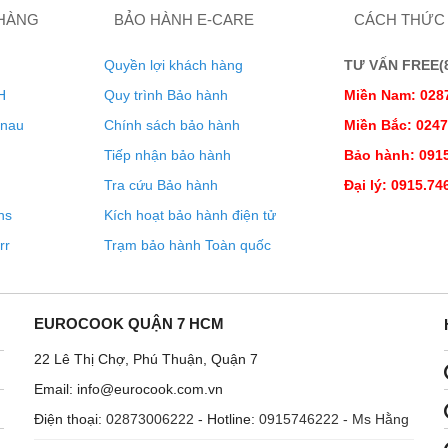
 HÀNG
BẢO HÀNH E-CARE
CÁCH THỨC
Quyền lợi khách hàng
TƯ VẤN FREE(8:
H
Quy trình Bảo hành
Miền Nam: 028
enau
Chính sách bảo hành
Miền Bắc: 024
Tiếp nhận bảo hành
Bảo hành: 0915
Tra cứu Bảo hành
Đại lý: 0915.74
ns
Kích hoạt bảo hành điện tử
rr
Trạm bảo hành Toàn quốc
EUROCOOK QUẬN 7 HCM
22 Lê Thị Chợ, Phú Thuận, Quận 7
Email: info@eurocook.com.vn
Điện thoại:
02873006222
- Hotline:
0915746222 - Ms Hằng