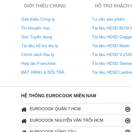
GIỚI THIỆU CHUNG
HỖ TRỢ KHÁCH
Giới thiệu Công ty
Tư vấn sản phẩm
Tin khuyến mại
Tài liệu HDSD BOSC
Góc Tuyển dụng
Tài liệu HDSD Gagg
Tài liệu hỗ trợ đại lý
Tài liệu HDSD Miele
Chính sách Đại lý
Tài liệu HDSD V-ZUG
Hợp tác Franchise
Tài liệu HDSD Sieme
ĐẶT HÀNG & ĐỔI TRẢ
Tài liệu HDSD Liebhe
HỆ THỐNG EUROCOOK MIỀN NAM
EUROCOOK QUẬN 7 HCM
EUROCOOK NGUYỄN VĂN TRỖI HCM
EUROCOOK VŨNG TÀU