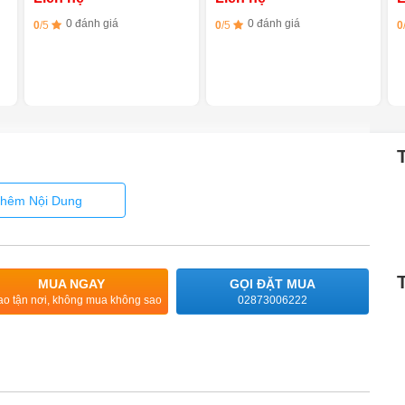
0 đánh giá
0 đánh giá
0
/5
0
/5
0
hêm Nội Dung
MUA NGAY
GỌI ĐẶT MUA
ao tận nơi, không mua không sao
02873006222