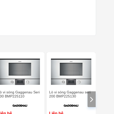
ò vi sóng Gaggenau Seri
Lò vi sóng Gaggenau seri
Lò vi s
00 BMP225110
200 BMP225130
Gaggen
36L, 7 c
hợp
iên hệ
Liên hệ
Liên h