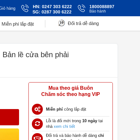
HN: 0247 303 6222
1800088897
Giỏ hàng
Bảo hành
SG: 0287 300 6222
Đổi trả dễ dàng
Miễn phí lắp đặt
 Bản lề cửa bên phải
Mua theo giá Buôn
Chăm sóc theo hạng VIP
Miễn phí
công lắp đặt
Lỗi là đổi mới trong
10 ngày
tại
nhà
xem chi tiết
Đổi trả và bảo hành dễ dàng
chỉ