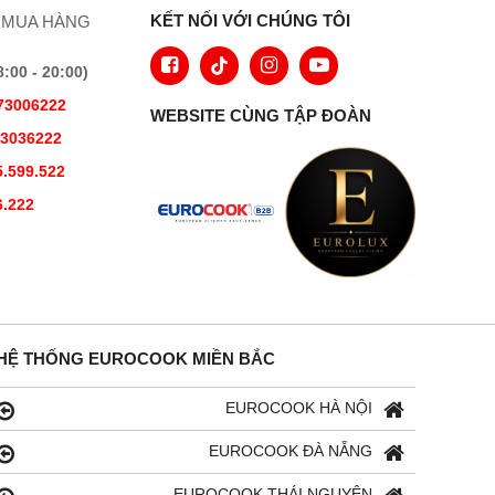
KẾT NỐI VỚI CHÚNG TÔI
 MUA HÀNG
00 - 20:00)
73006222
WEBSITE CÙNG TẬP ĐOÀN
73036222
.599.522
6.222
HỆ THỐNG EUROCOOK MIỀN BẮC
EUROCOOK HÀ NỘI
EUROCOOK ĐÀ NẴNG
EUROCOOK THÁI NGUYÊN