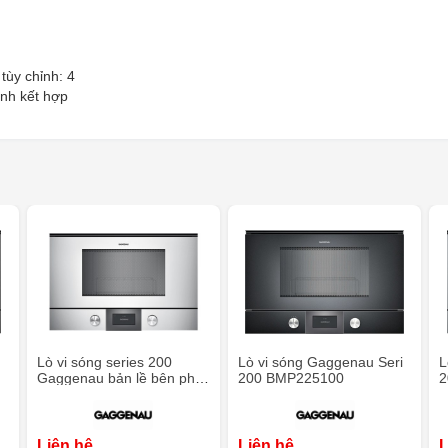
tùy chỉnh: 4
ình kết hợp
i
Lò vi sóng series 200
Lò vi sóng Gaggenau Seri
L
Gaggenau bản lề bên phải
200 BMP225100
2
BMP224130
Liên hệ
Liên hệ
L