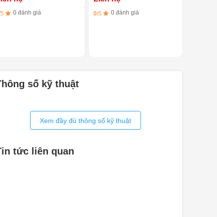
0 đánh giá
0 đánh giá
0 đ
/5
0
/5
0
/5
Thông số kỹ thuật
Xem đầy đủ thông số kỹ thuật
Tin tức liên quan