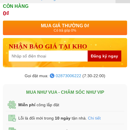
CÒN HÀNG
0₫
MUA GIÁ THƯỜNG
0₫
Có trả góp 0%
NHẬN BÁO GIÁ TẠI KHO
Đăng ký ngay
Gọi đặt mua:
02873006222
(7:30-22:00)
MUA NHƯ VUA - CHĂM SÓC NHƯ VIP
Miễn phí
công lắp đặt
Lỗi là đổi mới trong
10 ngày
tận nhà.
Chi tiết