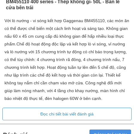
BM455110 400 series - Thép không gỉ- 50L - Bản lề
cửa bên trái
Với lò nướng - vi sóng kết hợp Gaggenau BM455110, các món ăn
có thể được chế biến một cách linh hoạt và sáng tạo. Không gian
nấu 60 x 45 cm cung cấp đủ không gian để hấp nhiều loại thực
phẩm.Chế độ hoạt động độc lập và kết hợp lò vi sóng, vỉ nướng
và lò nướng với 15 chương trình tự động có chỉ báo trọng lượng,
có thể tùy chỉnh: 4 chương trình rã đông, 4 chương trình nấu, 7
chương trình kết hợp. Hoạt động tuần tự lên đến 5 chế độ, cũng
như lập trình các chế độ kết hợp và thời gian còn lại. Thiết kế
không tay nắm chỉ cần chạm vào mở cửa. Công nghệ đổi mới
giúp làm nóng nhanh, với 4 tầng cho khay nướng, màn hình chỉ
báo nhiệt độ thực tế, đèn halogen 60W ở bên cạnh.
Cửa không tay nắm / cửa mở tự động
Đọc chi tiết bài viết đánh giá
Vẻ ngoài đặc trưng của Gaggenau có phần kính toàn phần nằm
kiêu hãnh trên bề mặt. Nhấn màn hình cảm ứng TFT để mở cửa