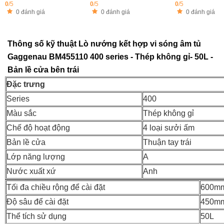
0
/5
0
/5
0
/5
0 đánh giá
0 đánh giá
0 đánh giá
Thông số kỹ thuật Lò nướng kết hợp vi sóng âm tủ
Gaggenau BM455110 400 series - Thép không gỉ- 50L -
Bản lề cửa bên trái
Đặc trưng
Series
400
Màu sắc
Thép không gỉ
Chế độ hoạt động
4 loại sưởi ấm
Bản lề cửa
Thuận tay trái
Lớp năng lượng
A
Nước xuất xứ
Anh
Tối đa chiều rộng để cài đặt
600m
Độ sâu để cài đặt
450m
Thể tích sử dụng
50L