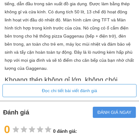
tiếng, dẫn đầu trong sản xuất đồ gia dụng. Được làm bằng thép
không gỉ và cửa kính. Có dung tích 50 lít, 13 chế độ hoạt động
linh hoạt với đầu dò nhiệt độ. Màn hình cảm ứng TFT và Màn
hình tích hợp trong kính trước của cửa. Nó cũng có ổ cắm điện
bên trong cho hệ thống pizza Gaggenau (bếp + điện trở), đèn
bên trong, an toàn cho trẻ em, máy lọc mùi nhiệt và đảm bảo vệ
sinh và tẩy cặn hoàn toàn tự động. Đây là lò nướng kèm hấp phù
hợp với mọi gia đình và sẽ tô điểm cho căn bếp của bạn nhờ chất
lượng của Gaggenau.
Khoang thép không gỉ lớn, không chói,
được chiếu sáng được giữ nguyên vẹn nhờ
Đọc chi tiết bài viết đánh giá
chương trình vệ sinh hoàn toàn tự động.
Đánh giá
ĐÁNH GIÁ NGAY
0
0 đánh giá: