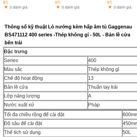
0
/5
0
/5
0
/5
0 đánh giá
0 đánh giá
0 đánh giá
Thông số kỹ thuật Lò nướng kèm hấp âm tủ Gaggenau
BS471112 400 series -Thép không gỉ - 50L - Bản lề cửa
bên trái
Đặc trưng
Series
400
Màu sắc
Thép không gỉ
Chế độ hoạt động
13
Bản lề cửa
Thuận tay trái
Lớp năng lượng
A
Nước xuất xứ
Pháp
Tối đa chiều rộng để cài đặt
600m
Độ sâu để cài đặt
450m
Thể tích sử dụng
50L