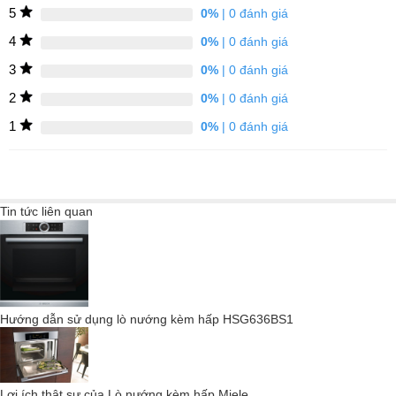
5
0%
| 0 đánh giá
4
0%
| 0 đánh giá
3
0%
| 0 đánh giá
2
0%
| 0 đánh giá
Cửa không tay nắm / cửa mở tự động
1
0%
| 0 đánh giá
Tin tức liên quan
Hướng dẫn sử dụng lò nướng kèm hấp HSG636BS1
Lợi ích thật sự của Lò nướng kèm hấp Miele