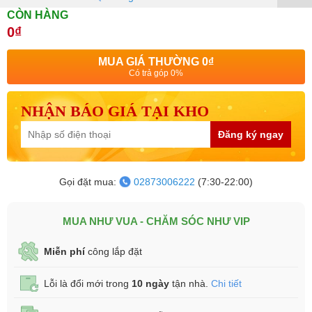
CÒN HÀNG
0₫
MUA GIÁ THƯỜNG
0₫
Có trả góp 0%
NHẬN BÁO GIÁ TẠI KHO
Đăng ký ngay
Gọi đặt mua:
02873006222
(7:30-22:00)
MUA NHƯ VUA - CHĂM SÓC NHƯ VIP
Miễn phí
công lắp đặt
Lỗi là đổi mới trong
10 ngày
tận nhà.
Chi tiết