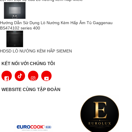
Hướng Dẫn Sử Dụng Lò Nướng Kèm Hấp Âm Tủ Gaggenau
BS474102 series 400
HDSD LÒ NƯỚNG KÈM HẤP SIEMEN
KẾT NỐI VỚI CHÚNG TÔI
WEBSITE CÙNG TẬP ĐOÀN
Vẻ ngoài đặc trưng của Gaggenau có phần kính toàn phần nằm
kiêu hãnh trên bề mặt. Nhấn màn hình cảm ứng TFT để mở cửa
không tay nắm 180º.