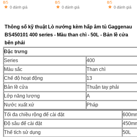
0
/5
0
/5
0
/5
0 đánh giá
0 đánh giá
0 đánh giá
Thông số kỹ thuật Lò nướng kèm hấp âm tủ Gaggenau
BS450101 400 series - Màu than chì - 50L - Bản lề cửa
bên phải
Đặc trưng
Series
400
Màu sắc
Than chì
Chế độ hoạt động
13
Bản lề cửa
Thuận tay phải
Lớp năng lượng
A
Nước xuất xứ
Pháp
Tối đa chiều rộng để cài đặt
600m
Độ sâu để cài đặt
450m
Thể tích sử dụng
50L