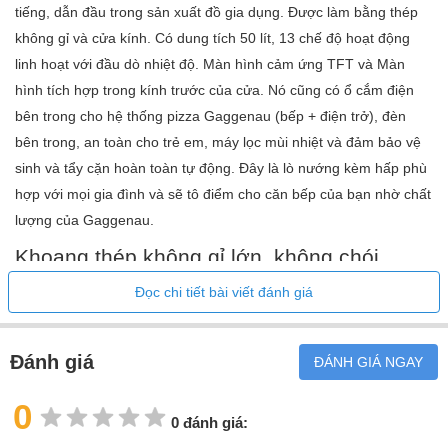
tiếng, dẫn đầu trong sản xuất đồ gia dụng. Được làm bằng thép
không gỉ và cửa kính. Có dung tích 50 lít, 13 chế độ hoạt động
linh hoạt với đầu dò nhiệt độ. Màn hình cảm ứng TFT và Màn
hình tích hợp trong kính trước của cửa. Nó cũng có ổ cắm điện
bên trong cho hệ thống pizza Gaggenau (bếp + điện trở), đèn
bên trong, an toàn cho trẻ em, máy lọc mùi nhiệt và đảm bảo vệ
sinh và tẩy cặn hoàn toàn tự động. Đây là lò nướng kèm hấp phù
hợp với mọi gia đình và sẽ tô điểm cho căn bếp của bạn nhờ chất
lượng của Gaggenau.
Khoang thép không gỉ lớn, không chói,
được chiếu sáng được giữ nguyên vẹn nhờ
Đọc chi tiết bài viết đánh giá
chương trình vệ sinh hoàn toàn tự động.
Đánh giá
ĐÁNH GIÁ NGAY
0
0 đánh giá: