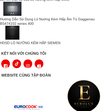
Hướng Dẫn Sử Dụng Lò Nướng Kèm Hấp Âm Tủ Gaggenau
BS474102 series 400
HDSD LÒ NƯỚNG KÈM HẤP SIEMEN
KẾT NỐI VỚI CHÚNG TÔI
WEBSITE CÙNG TẬP ĐOÀN
Vẻ ngoài đặc trưng của Gaggenau có phần kính toàn phần nằm
kiêu hãnh trên bề mặt. Nhấn màn hình cảm ứng TFT để mở cửa
không tay nắm 180º.