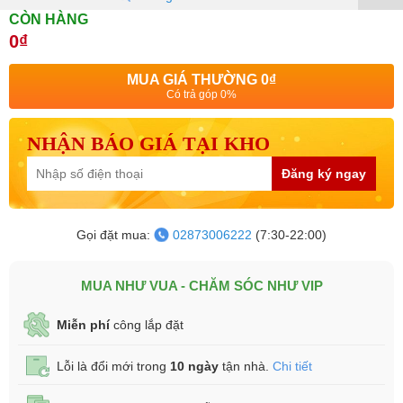
CÒN HÀNG
0₫
MUA GIÁ THƯỜNG
0₫
Có trả góp 0%
NHẬN BÁO GIÁ TẠI KHO
Đăng ký ngay
Gọi đặt mua:
02873006222
(7:30-22:00)
MUA NHƯ VUA - CHĂM SÓC NHƯ VIP
Miễn phí
công lắp đặt
Lỗi là đổi mới trong
10 ngày
tận nhà.
Chi tiết