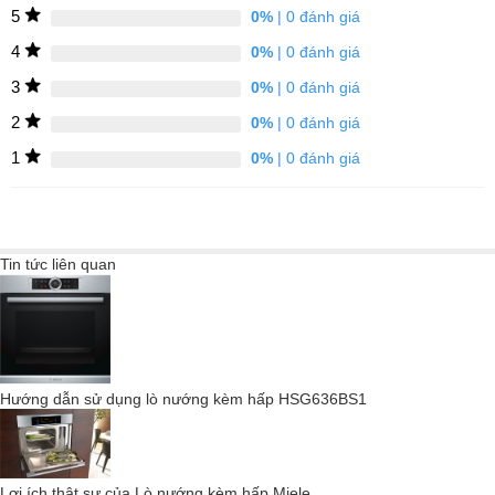
5
0%
| 0 đánh giá
4
0%
| 0 đánh giá
3
0%
| 0 đánh giá
2
0%
| 0 đánh giá
Cửa không tay nắm / cửa mở tự động
1
0%
| 0 đánh giá
Tin tức liên quan
Hướng dẫn sử dụng lò nướng kèm hấp HSG636BS1
Lợi ích thật sự của Lò nướng kèm hấp Miele