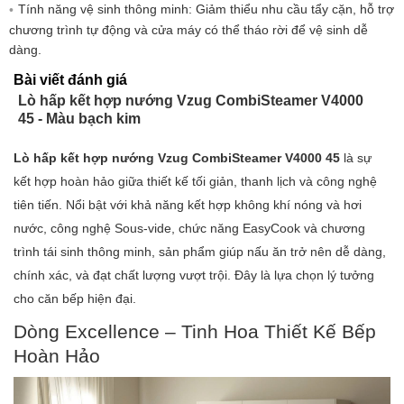
Tính năng vệ sinh thông minh: Giảm thiểu nhu cầu tẩy cặn, hỗ trợ
Tự động ngắt điện khi bật mạng: 2 tuần
chương trình tự động và cửa máy có thể tháo rời để vệ sinh dễ
Nguồn sáng phải được thay thế bởi một
dàng.
chuyên gia: KHÔNG
Bài viết đánh giá
Quy định về nguồn sáng: KHÔNG
Lò hấp kết hợp nướng Vzug CombiSteamer V4000
Lớp hiệu quả năng lượng: A++
45 - Màu bạch kim
Tiêu thụ năng lượng - nấu đối lưu/nấu bằng
không khí nóng: 0,46 kWh
Lò hấp kết hợp nướng Vzug CombiSteamer V4000 45
là sự
Loại kết nối (1): 380-415 V 2N~
kết hợp hoàn hảo giữa thiết kế tối giản, thanh lịch và công nghệ
Loại kết nối (2): 220-240V~
tiên tiến. Nổi bật với khả năng kết hợp không khí nóng và hơi
Tần số (1): 50Hz
nước, công nghệ Sous-vide, chức năng EasyCook và chương
Tần số (2): 50Hz
trình tái sinh thông minh, sản phẩm giúp nấu ăn trở nên dễ dàng,
Tải kết nối (1): 4,1kW
chính xác, và đạt chất lượng vượt trội. Đây là lựa chọn lý tưởng
Tải kết nối (2): 3,7kW
cho căn bếp hiện đại.
Bảo vệ cầu chì (1): 10 giờ sáng
Dòng Excellence – Tinh Hoa Thiết Kế Bếp
Bảo vệ cầu chì (2): 16 giờ sáng
Hoàn Hảo
Loại phích cắm: Cáp
Cáp kết nối: 1,8 phút