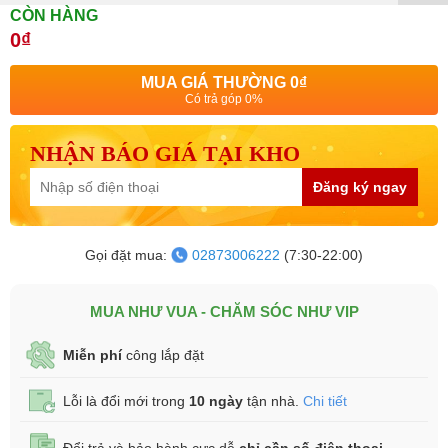
CÒN HÀNG
0₫
MUA GIÁ THƯỜNG
0₫
Có trả góp 0%
NHẬN BÁO GIÁ TẠI KHO
Đăng ký ngay
Gọi đặt mua:
02873006222
(7:30-22:00)
MUA NHƯ VUA - CHĂM SÓC NHƯ VIP
Miễn phí
công lắp đặt
Lỗi là đổi mới trong
10 ngày
tận nhà.
Chi tiết
Đổi trả và bảo hành cực dễ
chỉ cần số điện thoại