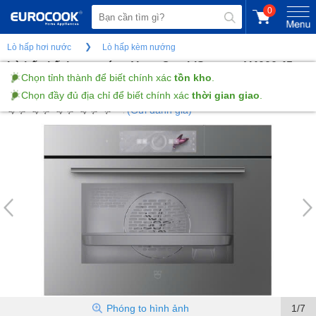
0
Lò hấp hơi nước
Lò hấp kèm nướng
Lò hấp kết hợp nướng Vzug CombiSteamer V4000 45 -
Màu bạch kim
(Gửi đánh giá)
Phóng to hình ảnh
1/7