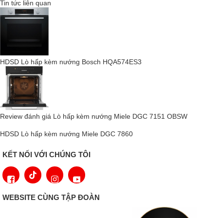
Tin tức liên quan
cấp trong gian bếp của bạn.
Giao diện CircleSlider - Biểu tượng của
sự trực quan và chính xác
HDSD Lò hấp kèm nướng Bosch HQA574ES3
Review đánh giá Lò hấp kèm nướng Miele DGC 7151 OBSW
HDSD Lò hấp kèm nướng Miele DGC 7860
KẾT NỐI VỚI CHÚNG TÔI
CircleSlider
, được khắc tinh tế trên mặt kính, mang lại trải
nghiệm vận hành trực quan và cảm giác chạm đầy chân thực,
WEBSITE CÙNG TẬP ĐOÀN
đảm bảo kiểm soát chính xác trong từng thao tác. Màn hình cảm
ứng độ phân giải cao không chỉ nâng cao sự thoải mái khi sử