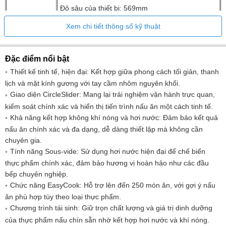
Độ sâu của thiết bị: 569mm
Độ sâu của thiết bị khi cửa mở: 339mm
Xem chi tiết thông số kỹ thuật
Trọng lượng rỗng: 34kg
Đặc điểm nổi bật
Trưng bày: Màn hình đồ họa đầy đủ màu sắc
Thiết kế tinh tế, hiện đại: Kết hợp giữa phong cách tối giản, thanh
Hiển thị nhiệt độ: Mục tiêu và nhiệt độ hiện
lịch và mặt kính gương với tay cầm nhôm nguyên khối.
tại
Giao diện CircleSlider: Mang lại trải nghiệm vận hành trực quan,
Hiển thị và
Số lượng đèn: 2
kiểm soát chính xác và hiển thị tiến trình nấu ăn một cách tinh tế.
điều khiển
Chiếu sáng: Halogen
Khả năng kết hợp không khí nóng và hơi nước: Đảm bảo kết quả
nấu ăn chính xác và đa dạng, dễ dàng thiết lập mà không cần
Số lượng ngôn ngữ hiển thị: 22
chuyên gia.
Kiểm soát: Màn hình cảm ứng với
Tính năng Sous-vide: Sử dụng hơi nước hiện đại để chế biến
CircleSlider
thực phẩm chính xác, đảm bảo hương vị hoàn hảo như các đầu
Phương pháp đo lường và tính
bếp chuyên nghiệp.
toán: EN60350-1
Chức năng EasyCook: Hỗ trợ lên đến 250 món ăn, với gợi ý nấu
Đầu ra - chế độ chờ tắt: 1 tuần
ăn phù hợp tùy theo loại thực phẩm.
Chương trình tái sinh: Giữ trọn chất lượng và giá trị dinh dưỡng
Đầu ra - chế độ chờ: 1 tuần
của thực phẩm nấu chín sẵn nhờ kết hợp hơi nước và khí nóng.
Tiêu thụ khi tắt: 0,5W