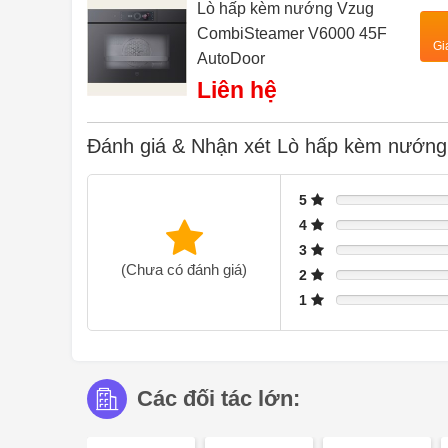
Lò hấp kèm nướng Vzug
CombiSteamer V6000 45F
Gi
AutoDoor
Liên hệ
Đánh giá & Nhận xét Lò hấp kèm nướn
5
4
3
(Chưa có đánh giá)
2
1
Các đối tác lớn: