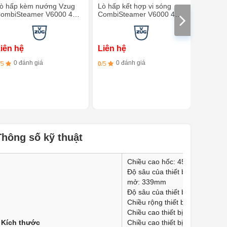
ò hấp kèm nướng Vzug
Lò hấp kết hợp vi sóng
Lò hấp k
ombiSteamer V6000 45F
CombiSteamer V6000 45M
CombiS
 Màu bạch kim
PowerSteam AutoDoor-
PowerSt
Màu bạch kim
kim
iên hệ
Liên hệ
Liên h
0 đánh giá
0 đánh giá
0 đ
/5
0
/5
0
/5
Thông số kỹ thuật
Chiều cao hốc: 450mm
Độ sâu của thiết bị khi cửa
mở: 339mm
Độ sâu của thiết bị: 569mm
Chiều rộng thiết bị: 597mm
Chiều cao thiết bị tối đa: 454
Kích thước
Chiều cao thiết bị: 454mm