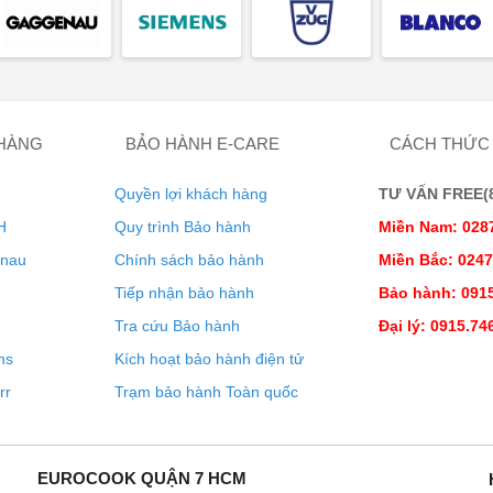
 HÀNG
BẢO HÀNH E-CARE
CÁCH THỨC
Quyền lợi khách hàng
TƯ VẤN FREE(8:
H
Quy trình Bảo hành
Miền Nam: 028
enau
Chính sách bảo hành
Miền Bắc: 024
Tiếp nhận bảo hành
Bảo hành: 0915
Tra cứu Bảo hành
Đại lý: 0915.74
ns
Kích hoạt bảo hành điện tử
iện lợi vượt trội cho căn bếp hiện đại. Với tính năng cửa tự
rr
Trạm bảo hành Toàn quốc
 tạo nên một điểm nhấn lý tưởng cho những không gian bếp
giúp loại bỏ nhu cầu đổ đầy bình nước, trong khi nước thừa
ơi nước trong khoang nấu có thể điều chỉnh bất cứ lúc nào, và tự
EUROCOOK QUẬN 7 HCM
eamer V6000 không chỉ là một thiết bị bếp, mà còn là giải pháp