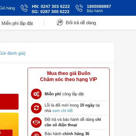
HN: 0247 303 6222
1800088897
Giỏ hàng
Bảo hành
SG: 0287 300 6222
Đổi trả dễ dàng
Miễn phí lắp đặt
Gửi đánh giá)
Mua theo giá Buôn
Chăm sóc theo hạng VIP
Miễn phí
công lắp đặt
Lỗi là đổi mới trong
10 ngày
tại
nhà
xem chi tiết
Đổi trả và bảo hành dễ dàng
chỉ
cần số điện thoại
ý
Bảo hành
chính hãng 36