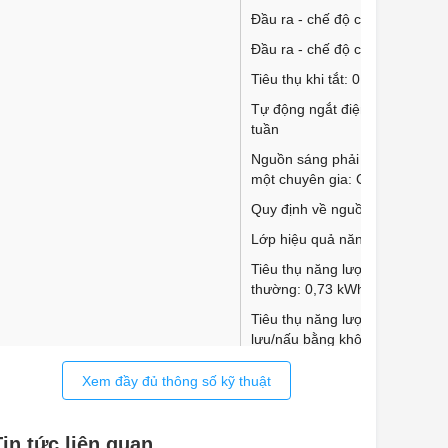
Đầu ra - chế độ chờ tắt: 1 tuần
Đầu ra - chế độ chờ: 1 tuần
Tiêu thụ khi tắt: 0,5W
Tự động ngắt điện khi bật mạn
tuần
Nguồn sáng phải được thay thế
một chuyên gia: Có
Quy định về nguồn sáng: Có
Lớp hiệu quả năng lượng: A+
Tiêu thụ năng lượng - nấu ăn 
thường: 0,73 kWh
Tiêu thụ năng lượng - nấu đối
lưu/nấu bằng không khí nóng: 
kWh
Xem đầy đủ thông số kỹ thuật
Tiêu thụ năng lượng của quá tr
tự làm sạch nhiệt phân: 3,1 k
Loại kết nối (1): 380-415 V 2N
Tin tức liên quan