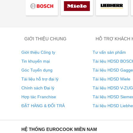
GIỚI THIỆU CHUNG
HỖ TRỢ KHÁCH
Giới thiệu Công ty
Tư vấn sản phẩm
Tin khuyến mại
Tài liệu HDSD BOSC
Góc Tuyển dụng
Tài liệu HDSD Gagg
Tài liệu hỗ trợ đại lý
Tài liệu HDSD Miele
Chính sách Đại lý
Tài liệu HDSD V-ZUG
Hợp tác Franchise
Tài liệu HDSD Sieme
CombiSteamer V6000 được phát triển nhằm mang đến sự t
ĐẶT HÀNG & ĐỔI TRẢ
Tài liệu HDSD Liebhe
động AutoDoor, thiết bị cho phép mở và đóng dễ dàng,
không sử dụng tay nắm. Tùy chọn kết nối nước cố định 
được thoát tự động, tối ưu hóa sự tiện lợi. Đặc biệt, h
HỆ THỐNG EUROCOOK MIỀN NAM
động giải phóng khi quy trình nấu ăn kết thúc. CombiSt