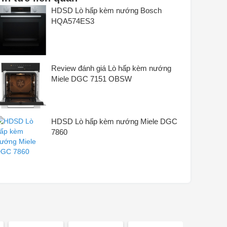
HDSD Lò hấp kèm nướng Bosch
Loại kết nối (2): 220-240V~
HQA574ES3
Tần số (1): 50Hz
Tần số (2): 50Hz
Tải kết nối (1): 3,4kW
Review đánh giá Lò hấp kèm nướng
Tải kết nối (2): 3,4kW
Miele DGC 7151 OBSW
Bảo vệ cầu chì (1): 10 giờ sán
Bảo vệ cầu chì (2): 16 giờ sán
Loại phích cắm: Ổ cắm
HDSD Lò hấp kèm nướng Miele DGC
7860