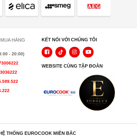
KẾT NỐI VỚI CHÚNG TÔI
 MUA HÀNG
00 - 20:00)
73006222
WEBSITE CÙNG TẬP ĐOÀN
73036222
.599.522
6.222
HỆ THỐNG EUROCOOK MIỀN BẮC