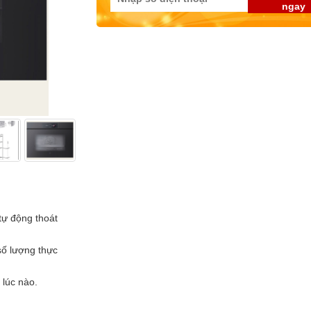
ngay
 tự động thoát
số lượng thực
 lúc nào.