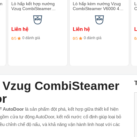
en
Lò hấp kết hợp nướng
Lò hấp kèm nướng Vzug
L
p
Vzug CombiSteamer
CombiSteamer V6000 45F
C
V4000 45 - Màu bạch kim
AutoDoor - Màu bạch kim
-
Liên hệ
Liên hệ
L
0 đánh giá
0 đánh giá
0
/5
0
/5
0
 Vzug CombiSteamer
or
F AutoDoor
là sản phẩm đột phá, kết hợp giữa thiết kế hiện
o gồm cửa tự động AutoDoor, kết nối nước cố định giúp loại bỏ
ều chỉnh chế độ nấu, và khả năng vận hành linh hoạt với các