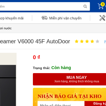
0
hợp khuyến mãi
Miễn phí vận chuyển
ơi nước
eamer V6000 45F AutoDoor
(
0 ₫
Còn hàng
Trạng thái:
MUA NGAY
Xem hàng, không thích không mua
NHẬN BÁO GIÁ TẠI KHO
Đăng k