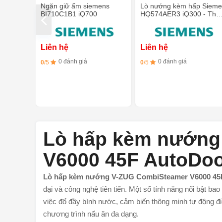
Ngăn giữ ấm siemens
Lò nướng kèm hấp Siem
BI710C1B1 iQ700
HQ574AER3 iQ300 - Thé
không gỉ
Liên hệ
Liên hệ
0 đánh giá
0 đánh giá
0
/5
0
/5
Lò hấp kèm nướng
V6000 45F AutoDo
Lò hấp kèm nướng V-ZUG CombiSteamer V6000 45
đại và công nghệ tiên tiến. Một số tính năng nổi bật ba
việc đổ đầy bình nước, cảm biến thông minh tự động đi
chương trình nấu ăn đa dạng.