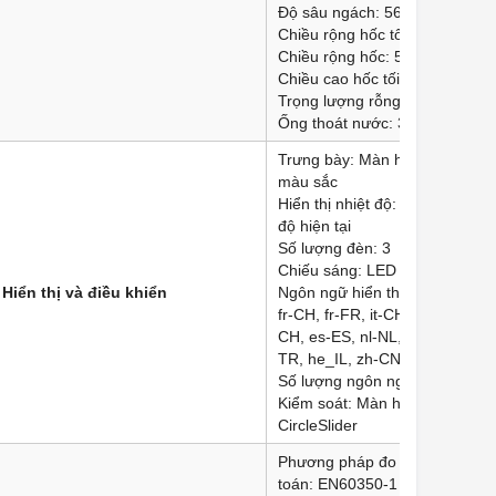
Độ sâu ngách: 560mm
Chiều rộng hốc tối đa: 568mm
Chiều rộng hốc: 560mm
Chiều cao hốc tối đa: 450mm
Trọng lượng rỗng: 35kg
Ống thoát nước: 3 phút
Trưng bày: Màn hình đồ họa đ
màu sắc
Hiển thị nhiệt độ: Mục tiêu và n
độ hiện tại
Số lượng đèn: 3
Chiếu sáng: LED
Hiển thị và điều khiển
Ngôn ngữ hiển thị: de-CH, de-
fr-CH, fr-FR, it-CH, it-IT, en-GB
CH, es-ES, nl-NL, ru-RU, uk-UA
TR, he_IL, zh-CN
Số lượng ngôn ngữ hiển thị: 15
Kiểm soát: Màn hình cảm ứng 
CircleSlider
Phương pháp đo lường và tính
toán: EN60350-1