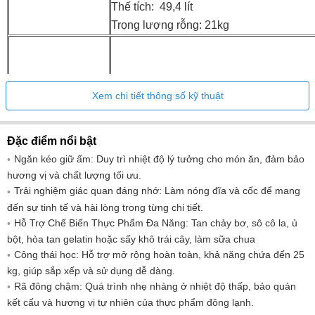
Thế tích: 49,4 lít
Trọng lượng rỗng: 21kg
Xem chi tiết thông số kỹ thuật
Điều khiển: Điều khiển cảm ứng
Thanh trượt kéo dài hoàn toàn có thể th
định
Đặc điểm nổi bật
Hiển thị và điều
Loại ngăn kéo: Ngăn giữ ấm
Ngăn kéo giữ ấm: Duy trì nhiệt độ lý tưởng cho món ăn, đảm bảo
khiển
hương vị và chất lượng tối ưu.
Số lượng mức nhiệt độ: 6
Trải nghiệm giác quan đáng nhớ: Làm nóng đĩa và cốc để mang
Kiểm soát nhiệt độ điện tử: Đúng
đến sự tinh tế và hài lòng trong từng chi tiết.
Tấm sưởi kính: Đúng
Hỗ Trợ Chế Biến Thực Phẩm Đa Năng: Tan chảy bơ, sô cô la, ủ
Nội thất bằng thép không gỉ: Đúng
bột, hòa tan gelatin hoặc sấy khô trái cây, làm sữa chua
Công thái học: Hỗ trợ mở rộng hoàn toàn, khả năng chứa đến 25
kg, giúp sắp xếp và sử dụng dễ dàng.
Đầu ra - chế độ chờ tắt: 0,4W
Rã đông chậm: Quá trình nhẹ nhàng ở nhiệt độ thấp, bảo quản
Tiêu thụ khi tắt: 0W
kết cấu và hương vị tự nhiên của thực phẩm đông lạnh.