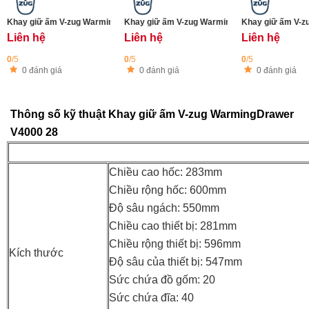
Khay giữ ấm V-zug Warming drawer V4000 31 Platinum
Khay giữ ấm V-zug WarmingDrawer V4000 22 P
Khay giữ ấm V-z
Liên hệ
Liên hệ
Liên hệ
0
/5
0
/5
0
/5
0 đánh giá
0 đánh giá
0 đánh giá
Thông số kỹ thuật Khay giữ ấm V-zug WarmingDrawer
V4000 28
Chiều cao hốc: 283mm
Chiều rộng hốc: 600mm
Độ sâu ngách: 550mm
Chiều cao thiết bị: 281mm
Chiều rộng thiết bị: 596mm
Kích thước
Độ sâu của thiết bị: 547mm
Sức chứa đồ gốm: 20
Sức chứa đĩa: 40