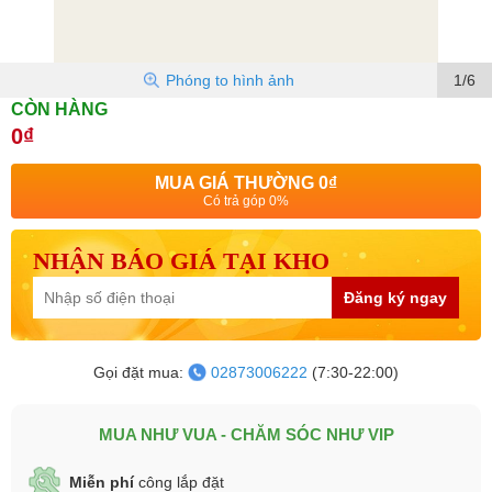
Phóng to hình ảnh
1/6
CÒN HÀNG
0₫
MUA GIÁ THƯỜNG
0₫
Có trả góp 0%
NHẬN BÁO GIÁ TẠI KHO
Đăng ký ngay
Gọi đặt mua:
02873006222
(7:30-22:00)
MUA NHƯ VUA - CHĂM SÓC NHƯ VIP
Miễn phí
công lắp đặt