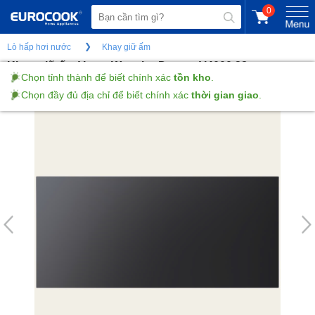
0
Lò hấp hơi nước
Khay giữ ấm
Khay giữ ấm V-zug WarmingDrawer V4000 28
(Gửi đánh giá)