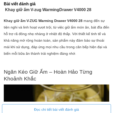
Loại kết nối (1): 220-240V~
Bài viết đánh giá
Tần số (1): 50-60Hz
Khay giữ ấm V-zug WarmingDrawer V4000 28
Thông số kỹ thuật
Tải kết nối (1): 0,32kW
Khay giữ ấm V-ZUG Warming Drawer V4000 28
mang đến sự
Bảo vệ cầu chì: (1) 10 A
tiện nghi và linh hoạt vượt trội, từ việc giữ ấm món ăn, bát đĩa đến
Loại phích cắm: CH Loại 12
hỗ trợ rã đông nhẹ nhàng ở nhiệt độ thấp. Với thiết kế tinh tế và
Cáp kết nối : 1,5 m
khả năng mở rộng hoàn toàn, sản phẩm này đảm bảo sự thoải
mái khi sử dụng, đáp ứng mọi nhu cầu trong căn bếp hiện đại và
biến mỗi bữa ăn thành trải nghiệm đáng nhớ.
Ngăn Kéo Giữ Ấm – Hoàn Hảo Từng
Khoảnh Khắc
Đọc chi tiết bài viết đánh giá