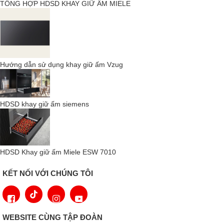
TỔNG HỢP HDSD KHAY GIỮ ẤM MIELE
Trải Nghiệm Giác Quan Đáng Nhớ – Sự
Hoàn Hảo Từng Chi Tiết
Hướng dẫn sử dụng khay giữ ấm Vzug
HDSD khay giữ ấm siemens
HDSD Khay giữ ấm Miele ESW 7010
KẾT NỐI VỚI CHÚNG TÔI
WEBSITE CÙNG TẬP ĐOÀN