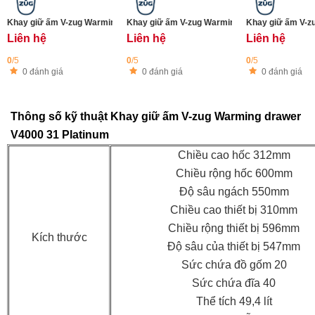
Khay giữ ấm V-zug WarmingDrawer V4000 22 Platinum
Khay giữ ấm V-zug WarmingDrawer V4000 14-
Khay giữ ấm V-z
Liên hệ
Liên hệ
Liên hệ
0
/5
0
/5
0
/5
0 đánh giá
0 đánh giá
0 đánh giá
Thông số kỹ thuật Khay giữ ấm V-zug Warming drawer
V4000 31 Platinum
Chiều cao hốc 312mm
Chiều rộng hốc 600mm
Độ sâu ngách 550mm
Chiều cao thiết bị 310mm
Chiều rộng thiết bị 596mm
Kích thước
Độ sâu của thiết bị 547mm
Sức chứa đồ gốm 20
Sức chứa đĩa 40
Thể tích 49,4 lít