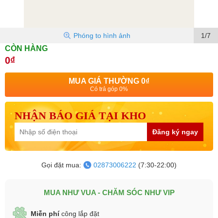
Phóng to hình ảnh
1/7
CÒN HÀNG
0₫
MUA GIÁ THƯỜNG
0₫
Có trả góp 0%
NHẬN BÁO GIÁ TẠI KHO
Đăng ký ngay
Gọi đặt mua:
02873006222
(7:30-22:00)
MUA NHƯ VUA - CHĂM SÓC NHƯ VIP
Miễn phí
công lắp đặt