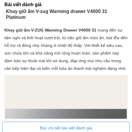
Tần số (1): 50-60Hz
Bài viết đánh giá
Thông số kỹ thuật
Tải kết nối (1): 0,32kW
Khay giữ ấm V-zug Warming drawer V4000 31
Bảo vệ cầu chì: (1) 10 A
Platinum
Loại phích cắm: CH Loại 12
Khay giữ ấm V-ZUG Warming Drawer V4000 31
mang đến sự
Cáp kết nối : 1,5 m
tiện nghi và linh hoạt vượt trội, từ việc giữ ấm món ăn, bát đĩa đến
hỗ trợ rã đông nhẹ nhàng ở nhiệt độ thấp. Với thiết kế siêu cao,
sức chứa lớn và khả năng mở rộng hoàn toàn, sản phẩm này
đảm bảo sự thoải mái khi sử dụng, đáp ứng mọi nhu cầu trong
căn bếp hiện đại và biến mỗi bữa ăn thành trải nghiệm đáng nhớ.
Đọc chi tiết bài viết đánh giá