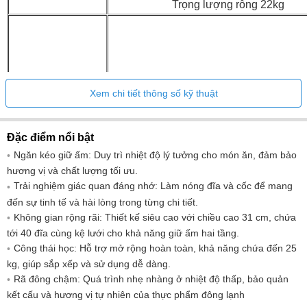
Trọng lượng rỗng 22kg
Điều khiển: Điều khiển cảm ứng
Xem chi tiết thông số kỹ thuật
Thanh trượt kéo dài hoàn toàn có thể th
định
Hiển thị và điều
Loại ngăn kéo: Ngăn giữ ấm
Đặc điểm nổi bật
khiển
Số lượng mức nhiệt độ: 6
Ngăn kéo giữ ấm: Duy trì nhiệt độ lý tưởng cho món ăn, đảm bảo
Kiểm soát nhiệt độ điện tử: Đún
hương vị và chất lượng tối ưu.
Trải nghiệm giác quan đáng nhớ: Làm nóng đĩa và cốc để mang
Tấm sưởi kính: Đúng
đến sự tinh tế và hài lòng trong từng chi tiết.
Nội thất bằng thép không gỉ: Đún
Không gian rộng rãi: Thiết kế siêu cao với chiều cao 31 cm, chứa
tới 40 đĩa cùng kệ lưới cho khả năng giữ ấm hai tầng.
Công thái học: Hỗ trợ mở rộng hoàn toàn, khả năng chứa đến 25
Đầu ra - chế độ chờ tắt: 0,4W
kg, giúp sắp xếp và sử dụng dễ dàng.
Tiêu thụ khi tắt: 0W
Rã đông chậm: Quá trình nhẹ nhàng ở nhiệt độ thấp, bảo quản
Loại kết nối (1): 220-240V~
kết cấu và hương vị tự nhiên của thực phẩm đông lạnh