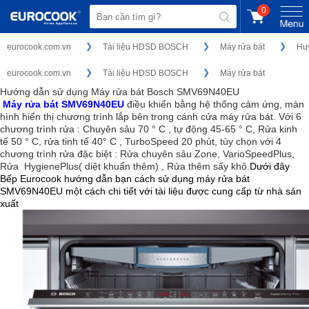
0
eurocook.com.vn
Tài liệu HDSD BOSCH
Máy rửa bát
Hư
eurocook.com.vn
Tài liệu HDSD BOSCH
Máy rửa bát
Hướng dẫn sử dụng Máy rửa bát Bosch SMV69N40EU
Máy rửa bát SMV69N40EU
điều khiển bằng hệ thống cảm ứng, màn
hình hiển thị chương trình lắp bên trong cánh cửa máy rửa bát. Với 6
chương trình rửa : Chuyên sâu 70 ° C , tự động 45-65 ° C, Rửa kinh
tế 50 ° C, rửa tinh tế 40° C , TurboSpeed ​​20 phút, tùy chọn với 4
chương trình rửa đặc biệt : Rửa chuyên sâu Zone, VarioSpeedPlus,
Rửa HygienePlus( diệt khuẩn thêm) , Rửa thêm sấy khô.
D
ưới đây
Bếp Eurocook hướng dẫn bạn cách sử dụng máy rửa bát
SMV69N40EU một cách chi tiết với tài liệu được cung cấp từ nhà sản
xuất