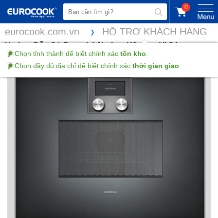
0
eurocook.com.vn
HỖ TRỢ KHÁCH HÀNG
Hướng Dẫn Sử Dụng Lò Nướng Kết Hợp Vi Sóng
Chọn tỉnh thành để biết chính xác
tồn kho
.
Gaggenau BM450100 seri 400
Chọn đầy đủ địa chỉ để biết chính xác
thời gian giao
.