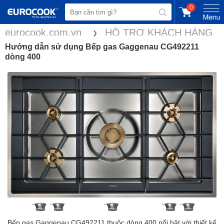
0
eurocook.com.vn
HỖ TRỢ KHÁCH HÀNG
Hướng dẫn sử dụng Bếp gas Gaggenau CG492211
dòng 400
Bếp gas Gaggenau CG492211 thuộc dòng 400 nổi bật với thiết kế