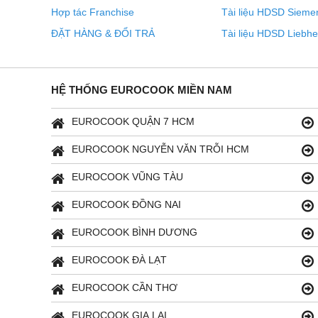
Hợp tác Franchise
Tài liệu HDSD Sieme
ĐẶT HÀNG & ĐỔI TRẢ
Tài liệu HDSD Liebhe
HỆ THỐNG EUROCOOK MIỀN NAM
EUROCOOK QUẬN 7 HCM
EUROCOOK NGUYỄN VĂN TRỖI HCM
EUROCOOK VŨNG TÀU
EUROCOOK ĐỒNG NAI
EUROCOOK BÌNH DƯƠNG
EUROCOOK ĐÀ LẠT
EUROCOOK CẦN THƠ
EUROCOOK GIA LAI