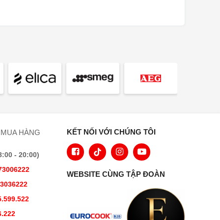
KẾT NỐI VỚI CHÚNG TÔI
 MUA HÀNG
00 - 20:00)
73006222
WEBSITE CÙNG TẬP ĐOÀN
73036222
.599.522
6.222