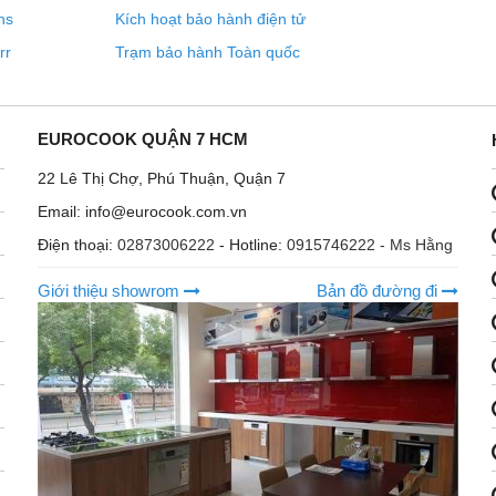
ns
Kích hoạt bảo hành điện tử
rr
Trạm bảo hành Toàn quốc
EUROCOOK QUẬN 7 HCM
22 Lê Thị Chợ, Phú Thuận, Quận 7
Email: info@eurocook.com.vn
Điện thoại:
02873006222
- Hotline:
0915746222 - Ms Hằng
Giới thiệu showrom
Bản đồ đường đi